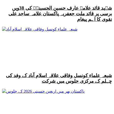
شہید قائد علامہ عارف حسین الحسینیؒ کی 38ویں
برسی پر قائد ملت جعفریہ پاکستان علامہ ساجد علی
نقوی کا اہم پیغام
شیعہ علماء کونسل وفاقی علاقہ اسلام آباد کے وفد کی
چہلم کے مرکزی جلوس میں شرکت