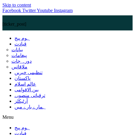
Skip to content
Facebook
Twitter
Youtube
Instagram
[ticker_post]
ہوم پیج
قیادت
بیانات
پیغامات
دورہ جات
ملاقاتیں
تنظیمی خبریں
پاکستان
عالم اسلام
بین الاقوامی
ترقیاتی منصوبے
آرٹیکلز
ہمارے بارے میں
Menu
ہوم پیج
قیادت