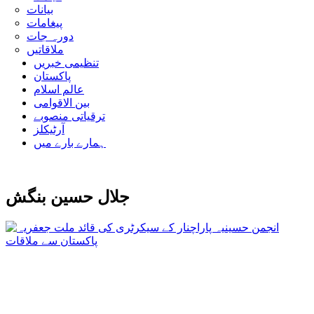
بیانات
پیغامات
دورہ جات
ملاقاتیں
تنظیمی خبریں
پاکستان
عالم اسلام
بین الاقوامی
ترقیاتی منصوبے
آرٹیکلز
ہمارے بارے میں
جلال حسین بنگش