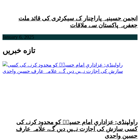
انجمن حسینیہ پاراچنار کے سیکرٹری کی قائد ملت
جعفریہ پاکستان سے ملاقات
January 6, 2025
تازه خبریں
راولپنڈی: عزاداریِ امام حسینؑ کو محدود کرنے کی
کسی سازش کی اجازت نہیں دیں گے، علامہ عارف
حسین واحدی