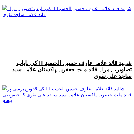
شہید قائد علامہ عارف حسین الحسینیؒ کی نایاب
تصاویر، ہمراہ قائد ملت جعفریہ پاکستان علامہ سید
ساجد علی نقوی