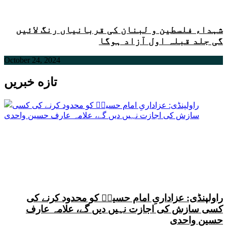
شہداء فلسطین و لبنان کی قربانیاں رنگ لائیں
گی جلد قبلہ اول آزاد ہوگا
October 24, 2024
تازه خبریں
راولپنڈی: عزاداریِ امام حسینؑ کو محدود کرنے کی
کسی سازش کی اجازت نہیں دیں گے، علامہ عارف
حسین واحدی