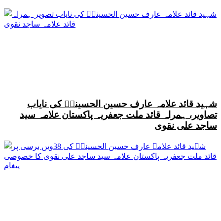
شہید قائد علامہ عارف حسین الحسینیؒ کی نایاب
تصاویر، ہمراہ قائد ملت جعفریہ پاکستان علامہ سید
ساجد علی نقوی