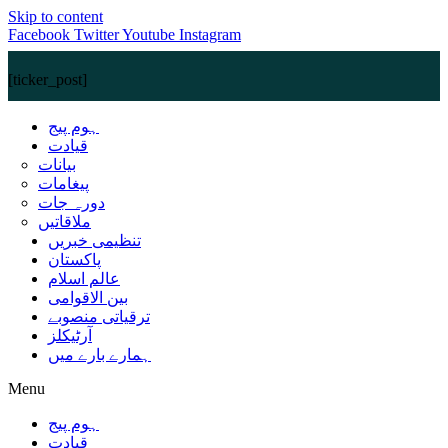
Skip to content
Facebook
Twitter
Youtube
Instagram
[ticker_post]
ہوم پیج
قیادت
بیانات
پیغامات
دورہ جات
ملاقاتیں
تنظیمی خبریں
پاکستان
عالم اسلام
بین الاقوامی
ترقیاتی منصوبے
آرٹیکلز
ہمارے بارے میں
Menu
ہوم پیج
قیادت