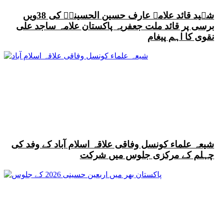
شہید قائد علامہ عارف حسین الحسینیؒ کی 38ویں
برسی پر قائد ملت جعفریہ پاکستان علامہ ساجد علی
نقوی کا اہم پیغام
شیعہ علماء کونسل وفاقی علاقہ اسلام آباد کے وفد کی
چہلم کے مرکزی جلوس میں شرکت