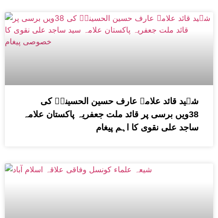
شہید قائد علامہ عارف حسین الحسینیؒ کی
38ویں برسی پر قائد ملت جعفریہ پاکستان علامہ
ساجد علی نقوی کا اہم پیغام