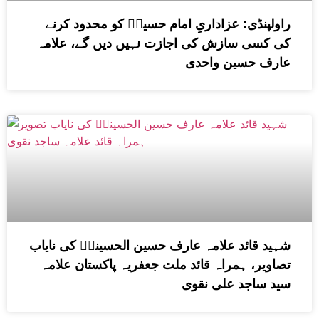
راولپنڈی: عزاداریِ امام حسینؑ کو محدود کرنے
کی کسی سازش کی اجازت نہیں دیں گے، علامہ
عارف حسین واحدی
شہید قائد علامہ عارف حسین الحسینیؒ کی نایاب
تصاویر، ہمراہ قائد ملت جعفریہ پاکستان علامہ
سید ساجد علی نقوی