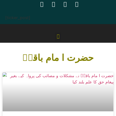
[ticker_post]
حضرت ا مام باقرؑ