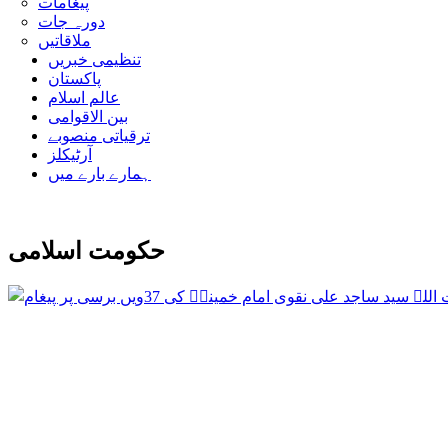
پیغامات
دورہ جات
ملاقاتیں
تنظیمی خبریں
پاکستان
عالم اسلام
بین الاقوامی
ترقیاتی منصوبے
آرٹیکلز
ہمارے بارے میں
حکومت اسلامی