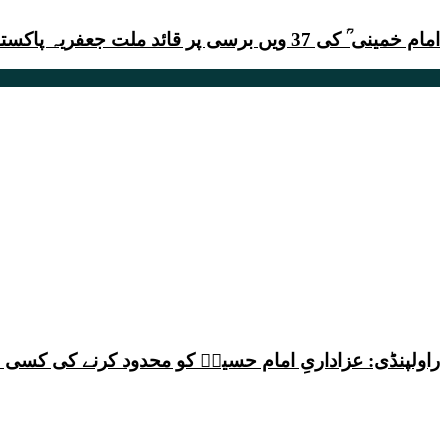
امام خمینی ؒ کی 37 ویں برسی پر قائد ملت جعفریہ پاکستان آیت اللہ سید ساجد علی نقوی کا پیغام
راولپنڈی: عزاداریِ امام حسینؑ کو محدود کرنے کی کس