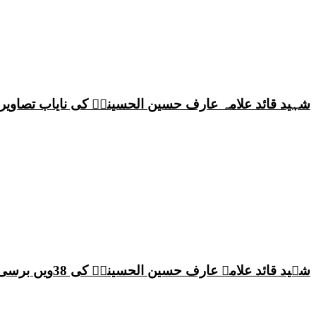
شہید قائد علامہ عارف حسین الحسینیؒ کی نایاب تصاویر،
شہید قائد علامہ عارف حسین الحسینیؒ کی 38ویں برسی پر قائد ملت جعفریہ پاکستان علامہ ساجد علی نقوی کا اہم پیغام