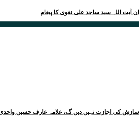
ی سازش کی اجازت نہیں دیں گے، علامہ عارف حسین واحدی