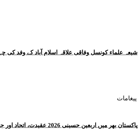
شیعہ علماء کونسل وفاقی علاقہ اسلام آباد کے وفد کی
پیغامات
پاکستان بھر میں اربعین حسینی 2026 عقیدت، اتحاد اور جوش و جذبے کے ساتھ منایا گیا، لاکھوں عزادار جلوسوں میں شریک