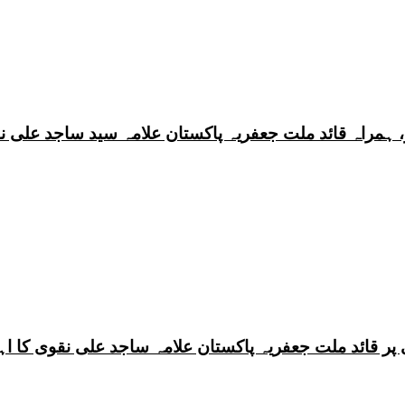
 ہمراہ قائد ملت جعفریہ پاکستان علامہ سید ساجد علی ن