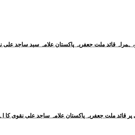
 ہمراہ قائد ملت جعفریہ پاکستان علامہ سید ساجد علی ن