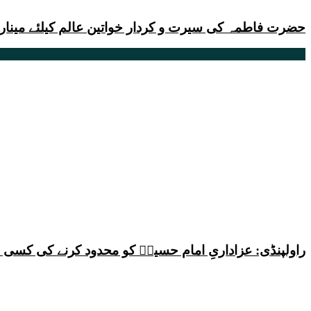
حضرت فاطمہ کی سیرت و کردار خواتین عالم کیلئے مینارہ
راولپنڈی: عزاداریِ امام حسینؑ کو محدود کرنے کی کس