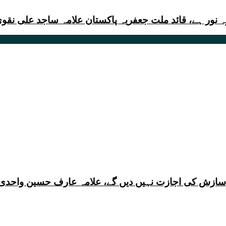
 نور ہے، قائد ملت جعفریہ پاکستان علامہ ساجد علی نقو
ی سازش کی اجازت نہیں دیں گے، علامہ عارف حسین واحدی