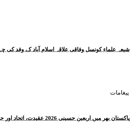
شیعہ علماء کونسل وفاقی علاقہ اسلام آباد کے وفد کی
پیغامات
پاکستان بھر میں اربعین حسینی 2026 عقیدت، اتحاد اور جوش و جذبے کے ساتھ منایا گیا، لاکھوں عزادار جلوسوں میں شریک