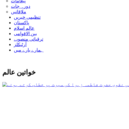
پیغامات
دورہ جات
ملاقاتیں
تنظیمی خبریں
پاکستان
عالم اسلام
بین الاقوامی
ترقیاتی منصوبے
آرٹیکلز
ہمارے بارے میں
خواتین عالم