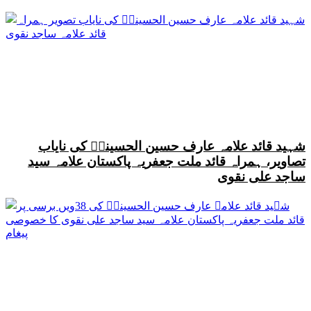
شہید قائد علامہ عارف حسین الحسینیؒ کی نایاب
تصاویر، ہمراہ قائد ملت جعفریہ پاکستان علامہ سید
ساجد علی نقوی