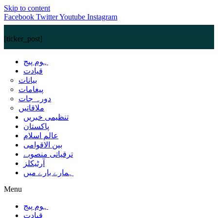
Skip to content
Facebook
Twitter
Youtube
Instagram
[ticker_post]
ہوم پیج
قیادت
بیانات
پیغامات
دورہ جات
ملاقاتیں
تنظیمی خبریں
پاکستان
عالم اسلام
بین الاقوامی
ترقیاتی منصوبے
آرٹیکلز
ہمارے بارے میں
Menu
ہوم پیج
قیادت