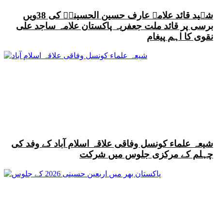
شہید قائد علامہ عارف حسین الحسینیؒ کی 38ویں
برسی پر قائد ملت جعفریہ پاکستان علامہ ساجد علی
نقوی کا اہم پیغام
شیعہ علماء کونسل وفاقی علاقہ اسلام آباد کے وفد کی
چہلم کے مرکزی جلوس میں شرکت