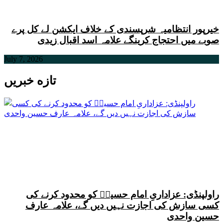
خیرپور انتظامیہ شرپسندی کے خلاف ایکشن لے کل پرے
صوبے میں احتجاج کرینگے علامہ اسد اقبال زیدی
July 7, 2026
تازه خبریں
راولپنڈی: عزاداریِ امام حسینؑ کو محدود کرنے کی
کسی سازش کی اجازت نہیں دیں گے، علامہ عارف
حسین واحدی