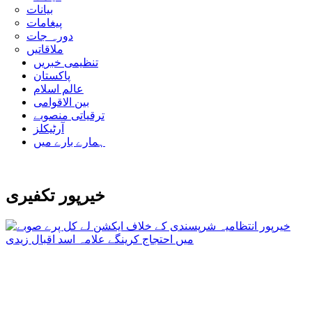
بیانات
پیغامات
دورہ جات
ملاقاتیں
تنظیمی خبریں
پاکستان
عالم اسلام
بین الاقوامی
ترقیاتی منصوبے
آرٹیکلز
ہمارے بارے میں
خیرپور تکفیری