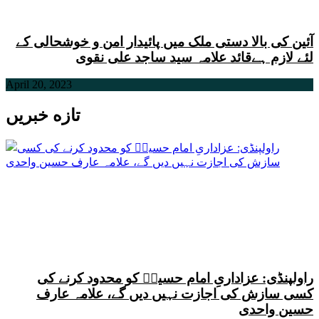
آئین کی بالا دستی ملک میں پائیدار امن و خوشحالی کے
لئے لازم ہےقائد علامہ سید ساجد علی نقوی
April 20, 2023
تازه خبریں
راولپنڈی: عزاداریِ امام حسینؑ کو محدود کرنے کی
کسی سازش کی اجازت نہیں دیں گے، علامہ عارف
حسین واحدی