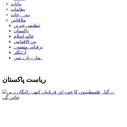
بیانات
پیغامات
دورہ جات
ملاقاتیں
تنظیمی خبریں
پاکستان
عالم اسلام
بین الاقوامی
ترقیاتی منصوبے
آرٹیکلز
ہمارے بارے میں
ریاست پاکستان