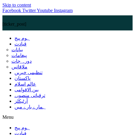
Skip to content
Facebook
Twitter
Youtube
Instagram
[ticker_post]
ہوم پیج
قیادت
بیانات
پیغامات
دورہ جات
ملاقاتیں
تنظیمی خبریں
پاکستان
عالم اسلام
بین الاقوامی
ترقیاتی منصوبے
آرٹیکلز
ہمارے بارے میں
Menu
ہوم پیج
قیادت