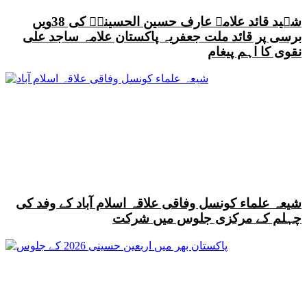
شہید قائد علامہ عارف حسین الحسینیؒ کی 38ویں
برسی پر قائد ملت جعفریہ پاکستان علامہ ساجد علی
نقوی کا اہم پیغام
شیعہ علماء کونسل وفاقی علاقہ اسلام آباد کے وفد کی
چہلم کے مرکزی جلوس میں شرکت