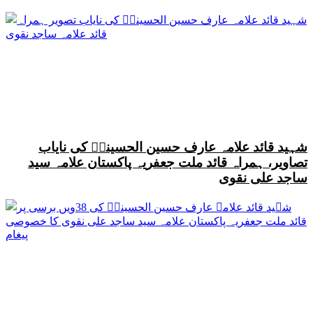
شہید قائد علامہ عارف حسین الحسینیؒ کی نایاب
تصاویر، ہمراہ قائد ملت جعفریہ پاکستان علامہ سید
ساجد علی نقوی