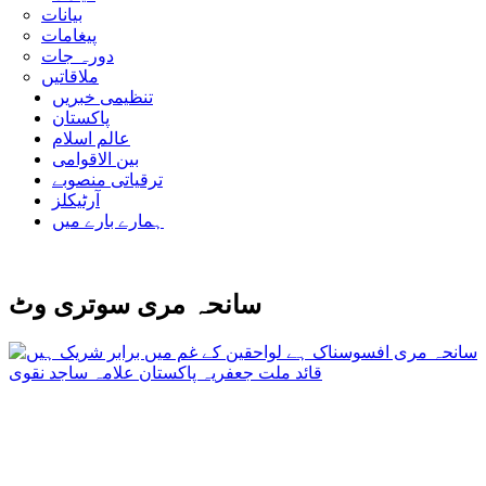
بیانات
پیغامات
دورہ جات
ملاقاتیں
تنظیمی خبریں
پاکستان
عالم اسلام
بین الاقوامی
ترقیاتی منصوبے
آرٹیکلز
ہمارے بارے میں
سانحہ مری سوتری وٹ