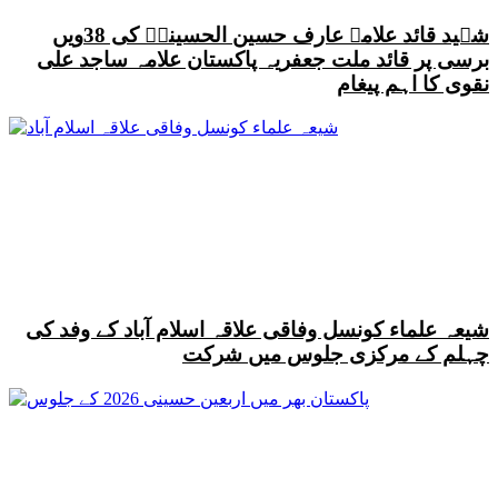
شہید قائد علامہ عارف حسین الحسینیؒ کی 38ویں
برسی پر قائد ملت جعفریہ پاکستان علامہ ساجد علی
نقوی کا اہم پیغام
شیعہ علماء کونسل وفاقی علاقہ اسلام آباد کے وفد کی
چہلم کے مرکزی جلوس میں شرکت