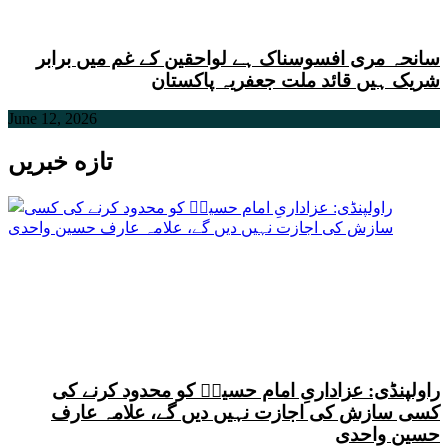
سانحہ مری افسوسناک ہے لواحقین کے غم میں برابر
شریک ہیں قائد ملت جعفریہ پاکستان
June 12, 2026
تازه خبریں
راولپنڈی: عزاداریِ امام حسینؑ کو محدود کرنے کی
کسی سازش کی اجازت نہیں دیں گے، علامہ عارف
حسین واحدی