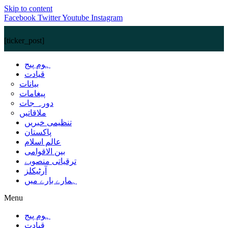
Skip to content
Facebook
Twitter
Youtube
Instagram
[ticker_post]
ہوم پیج
قیادت
بیانات
پیغامات
دورہ جات
ملاقاتیں
تنظیمی خبریں
پاکستان
عالم اسلام
بین الاقوامی
ترقیاتی منصوبے
آرٹیکلز
ہمارے بارے میں
Menu
ہوم پیج
قیادت