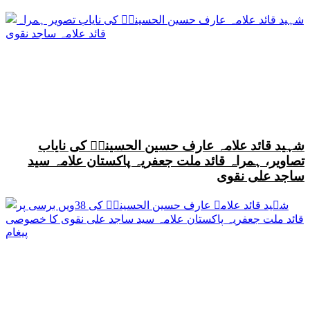
شہید قائد علامہ عارف حسین الحسینیؒ کی نایاب
تصاویر، ہمراہ قائد ملت جعفریہ پاکستان علامہ سید
ساجد علی نقوی