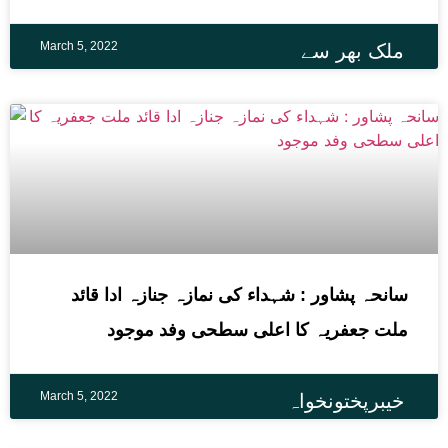
March 5, 2022
ملک بھر سے
سانحہ پشاور : شہداء کی نمازہ جنازہ ادا قائد
ملت جعفریہ کا اعلی سطحی وفد موجود
March 5, 2022
خیبرپختونخواہ