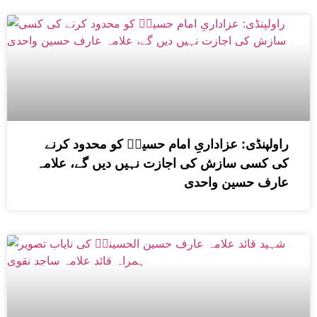
راولپنڈی: عزاداریِ امام حسینؑ کو محدود کرنے
کی کسی سازش کی اجازت نہیں دیں گے، علامہ
عارف حسین واحدی