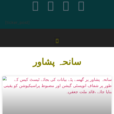
[ticker_post]
سانحہ پشاور