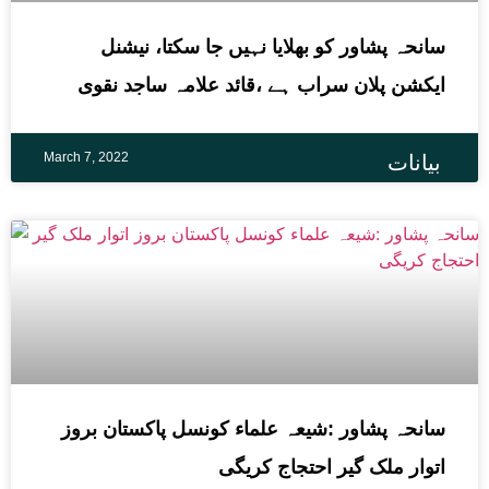
سانحہ پشاور کو بھلایا نہیں جا سکتا، نیشنل
ایکشن پلان سراب ہے ،قائد علامہ ساجد نقوی
March 7, 2022
بیانات
سانحہ پشاور :شیعہ علماء کونسل پاکستان بروز
اتوار ملک گیر احتجاج کریگی