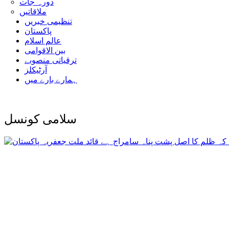
دورہ جات
ملاقاتیں
تنظیمی خبریں
پاکستان
عالم اسلام
بین الاقوامی
ترقیاتی منصوبے
آرٹیکلز
ہمارے بارے میں
سلامی کونسل