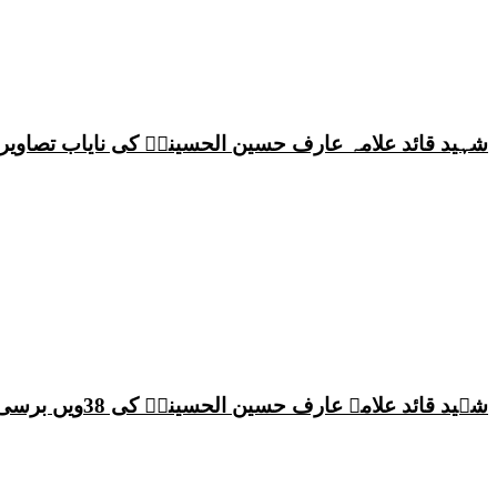
شہید قائد علامہ عارف حسین الحسینیؒ کی نایاب تصاویر،
شہید قائد علامہ عارف حسین الحسینیؒ کی 38ویں برسی پر قائد ملت جعفریہ پاکستان علامہ ساجد علی نقوی کا اہم پیغام