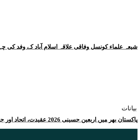
شیعہ علماء کونسل وفاقی علاقہ اسلام آباد کے وفد کی
بیانات
پاکستان بھر میں اربعین حسینی 2026 عقیدت، اتحاد اور جوش و جذبے کے ساتھ منایا گیا، لاکھوں عزادار جلوسوں میں شریک