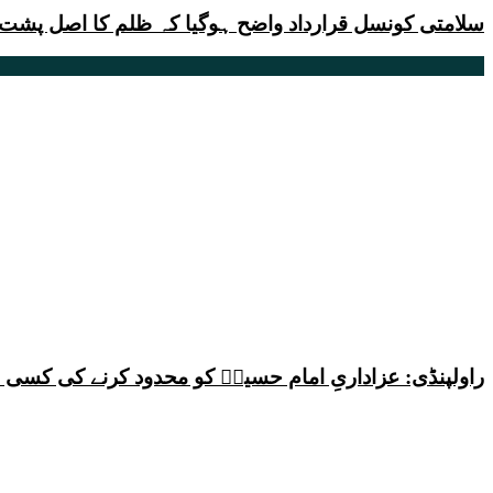
سلامتی کونسل قرارداد واضح ہوگیا کہ ظلم کا اصل پشت پ
راولپنڈی: عزاداریِ امام حسینؑ کو محدود کرنے کی کس