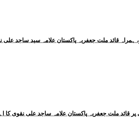
 ہمراہ قائد ملت جعفریہ پاکستان علامہ سید ساجد علی ن