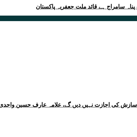
ناہ سامراج ہے قائد ملت جعفریہ پاکستان
ی سازش کی اجازت نہیں دیں گے، علامہ عارف حسین واحدی