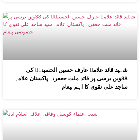
شہید قائد علامہ عارف حسین الحسینیؒ کی
38ویں برسی پر قائد ملت جعفریہ پاکستان علامہ
ساجد علی نقوی کا اہم پیغام