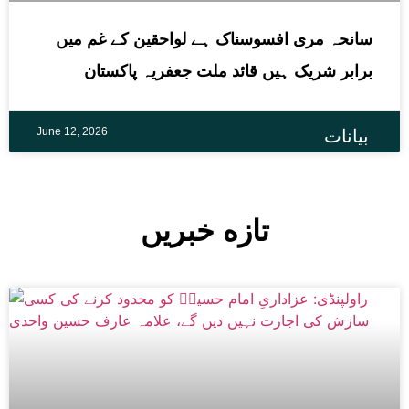
سانحہ مری افسوسناک ہے لواحقین کے غم میں
برابر شریک ہیں قائد ملت جعفریہ پاکستان
June 12, 2026
بیانات
تازه خبریں