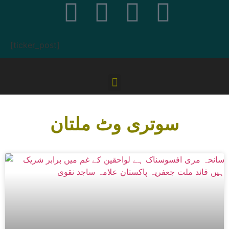
[ticker_post]
سوتری وٹ ملتان