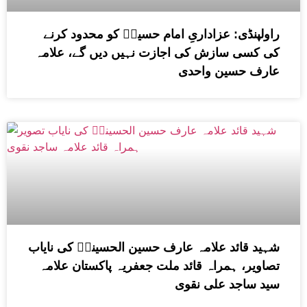
راولپنڈی: عزاداریِ امام حسینؑ کو محدود کرنے
کی کسی سازش کی اجازت نہیں دیں گے، علامہ
عارف حسین واحدی
شہید قائد علامہ عارف حسین الحسینیؒ کی نایاب
تصاویر، ہمراہ قائد ملت جعفریہ پاکستان علامہ
سید ساجد علی نقوی