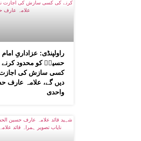
راولپنڈی: عزاداریِ امام
حسینؑ کو محدود کرنے 
کسی سازش کی اجازت 
دیں گے، علامہ عارف ح
واحدی