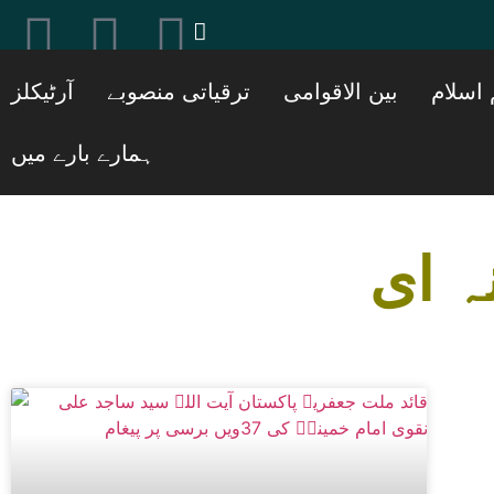
[ticker_post]
 اسلام
بین الاقوامی
ترقیاتی منصوبے
آرٹیکلز
ہمارے بارے میں
ہ ای