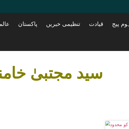
وم پیج
قیادت
تنظیمی خبریں
پاکستان
عالم
سید مجتبیٰ خامن