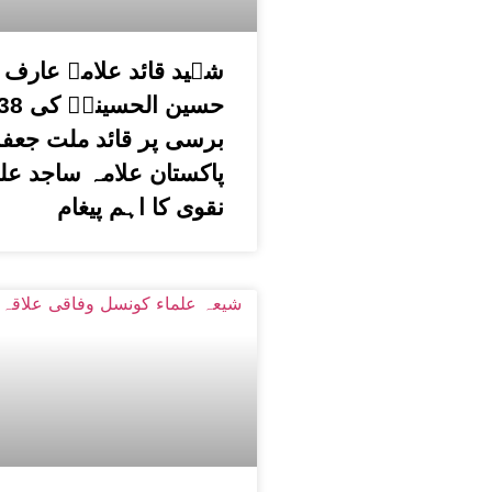
شہید قائد علامہ عارف
برسی پر قائد ملت جعفر
پاکستان علامہ ساجد عل
نقوی کا اہم پیغام