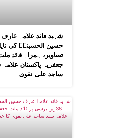
شہید قائد علامہ عارف
حسین الحسینیؒ کی نای
تصاویر، ہمراہ قائد ملت
جعفریہ پاکستان علامہ 
ساجد علی نقوی