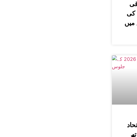
قی
 کی
میں
 اتحاد
تھ