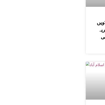
حسین الحسینیؒ کی 38ویں
یہ
ی