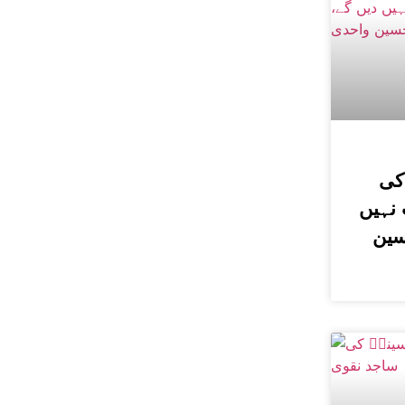
کی
نہیں
سین