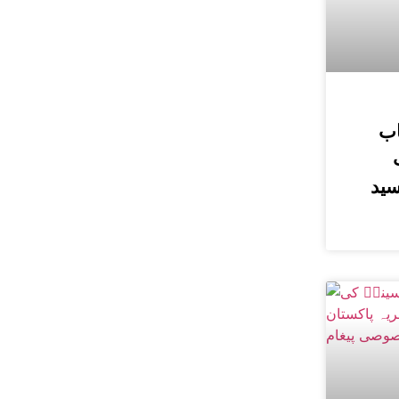
اب
سید