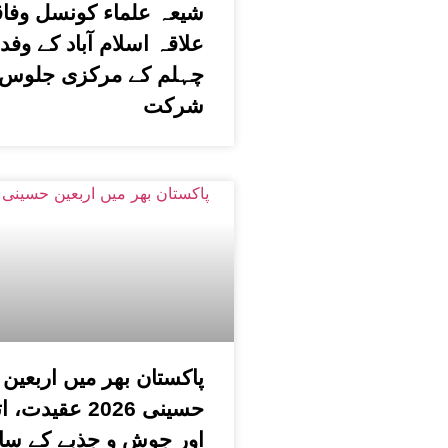
شیعہ علماء کونسل وفا
علاقہ اسلام آباد کے وفد
چہلم کے مرکزی جلوس 
شرکت
پاکستان بھر میں اربعین
حسینی 2026 عقیدت،
اور جوش و جذبے کے سا