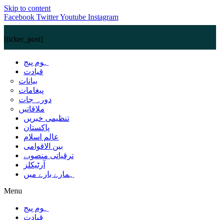
Skip to content
Facebook
Twitter
Youtube
Instagram
[ticker_post]
ہوم پیج
قیادت
بیانات
پیغامات
دورہ جات
ملاقاتیں
تنظیمی خبریں
پاکستان
عالم اسلام
بین الاقوامی
ترقیاتی منصوبے
آرٹیکلز
ہمارے بارے میں
Menu
ہوم پیج
قیادت