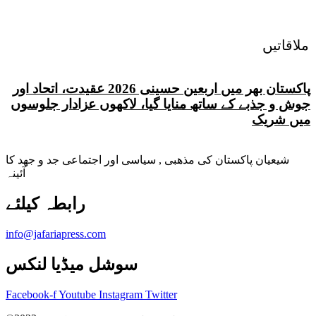
ملاقاتیں
پاکستان بھر میں اربعین حسینی 2026 عقیدت، اتحاد اور
جوش و جذبے کے ساتھ منایا گیا، لاکھوں عزادار جلوسوں
میں شریک
شیعیان پاکستان کی مذهبی , سیاسی اور اجتماعی جد و جهد کا
آئینہ
info@jafariapress.com​
سوشل میڈیا لنکس
Facebook-f
Youtube
Instagram
Twitter