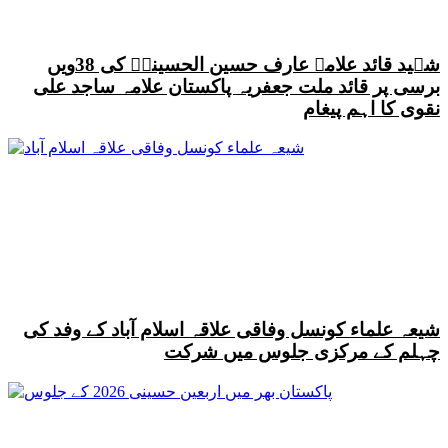
شہید قائد علامہ عارف حسین الحسینیؒ کی 38ویں
برسی پر قائد ملت جعفریہ پاکستان علامہ ساجد علی
نقوی کا اہم پیغام
شیعہ علماء کونسل وفاقی علاقہ اسلام آباد کے وفد کی
چہلم کے مرکزی جلوس میں شرکت