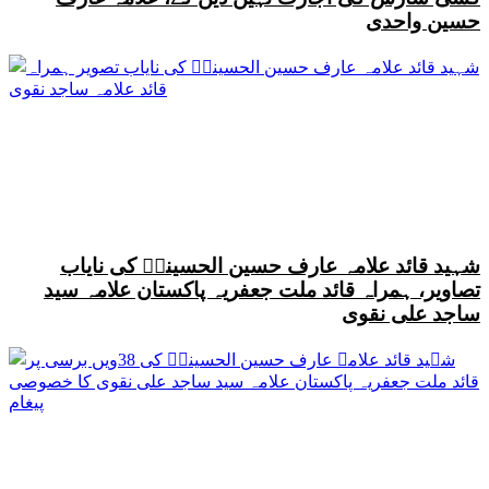
حسین واحدی
شہید قائد علامہ عارف حسین الحسینیؒ کی نایاب
تصاویر، ہمراہ قائد ملت جعفریہ پاکستان علامہ سید
ساجد علی نقوی