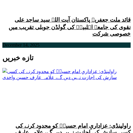
قائد ملت جعفریہ پاکستان آیت اللہ سید ساجد علی
نقوی کی جامعۃ اہلبیتؑ کی گولڈن جوبلی تقریب میں
خصوصی شرکت
December 14, 2025
تازه خبریں
راولپنڈی: عزاداریِ امام حسینؑ کو محدود کرنے کی
کسی سازش کی اجازت نہیں دیں گے، علامہ عارف