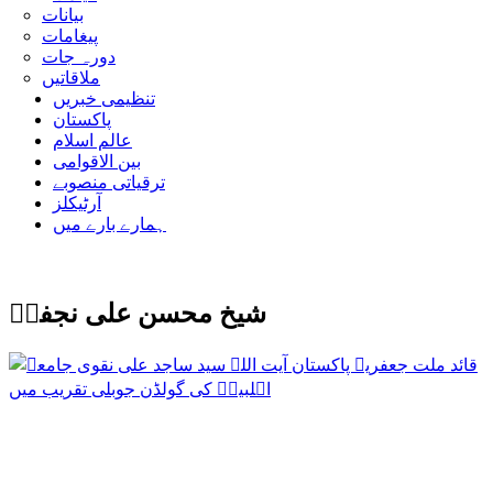
بیانات
پیغامات
دورہ جات
ملاقاتیں
تنظیمی خبریں
پاکستان
عالم اسلام
بین الاقوامی
ترقیاتی منصوبے
آرٹیکلز
ہمارے بارے میں
شیخ محسن علی نجفیؒ