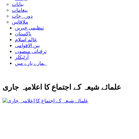
بیانات
پیغامات
دورہ جات
ملاقاتیں
تنظیمی خبریں
پاکستان
عالم اسلام
بین الاقوامی
ترقیاتی منصوبے
آرٹیکلز
ہمارے بارے میں
علمائے شیعہ کے اجتماع کا اعلامیہ جاری