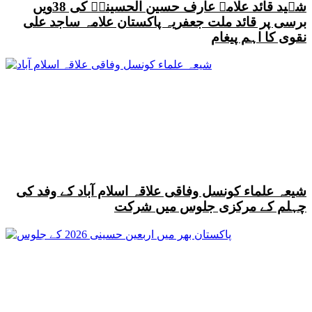
شہید قائد علامہ عارف حسین الحسینیؒ کی 38ویں
برسی پر قائد ملت جعفریہ پاکستان علامہ ساجد علی
نقوی کا اہم پیغام
شیعہ علماء کونسل وفاقی علاقہ اسلام آباد کے وفد کی
چہلم کے مرکزی جلوس میں شرکت