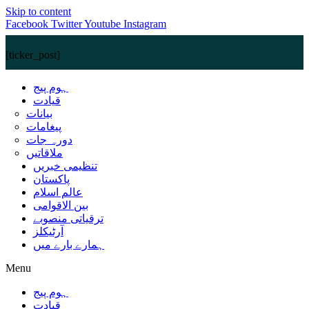
Skip to content
Facebook
Twitter
Youtube
Instagram
[ticker_post]
ہوم پیج
قیادت
بیانات
پیغامات
دورہ جات
ملاقاتیں
تنظیمی خبریں
پاکستان
عالم اسلام
بین الاقوامی
ترقیاتی منصوبے
آرٹیکلز
ہمارے بارے میں
Menu
ہوم پیج
قیادت