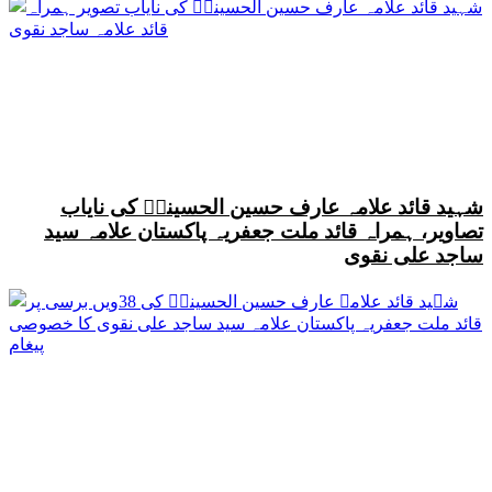
شہید قائد علامہ عارف حسین الحسینیؒ کی نایاب
تصاویر، ہمراہ قائد ملت جعفریہ پاکستان علامہ سید
ساجد علی نقوی