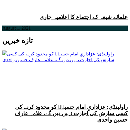
علمائے شیعہ کے اجتماع کا اعلامیہ جاری
August 1, 2021
تازه خبریں
راولپنڈی: عزاداریِ امام حسینؑ کو محدود کرنے کی
کسی سازش کی اجازت نہیں دیں گے، علامہ عارف
حسین واحدی