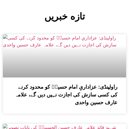
تازه خبریں
راولپنڈی: عزاداریِ امام حسینؑ کو محدود کرنے
کی کسی سازش کی اجازت نہیں دیں گے، علامہ
عارف حسین واحدی