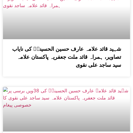
شہید قائد علامہ عارف حسین الحسینیؒ کی نایاب
تصاویر، ہمراہ قائد ملت جعفریہ پاکستان علامہ
سید ساجد علی نقوی