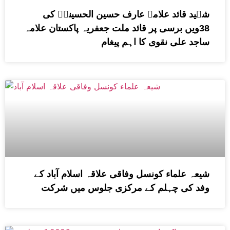
شہید قائد علامہ عارف حسین الحسینیؒ کی
38ویں برسی پر قائد ملت جعفریہ پاکستان علامہ
ساجد علی نقوی کا اہم پیغام
شیعہ علماء کونسل وفاقی علاقہ اسلام آباد کے
وفد کی چہلم کے مرکزی جلوس میں شرکت