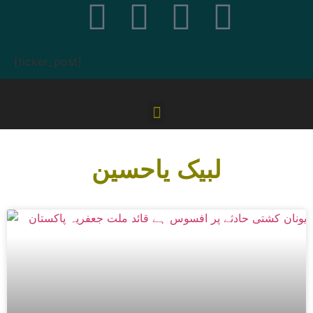
[ticker_post]
لبیک یاحسین