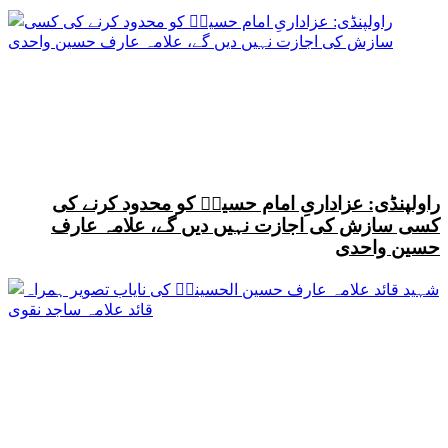
راولپنڈی: عزاداریِ امام حسینؑ کو محدود کرنے کی
کسی سازش کی اجازت نہیں دیں گے، علامہ عارف
حسین واحدی