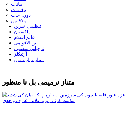
بیانات
پیغامات
دورہ جات
ملاقاتیں
تنظیمی خبریں
پاکستان
عالم اسلام
بین الاقوامی
ترقیاتی منصوبے
آرٹیکلز
ہمارے بارے میں
متناز ترمیمی بل نا منظور