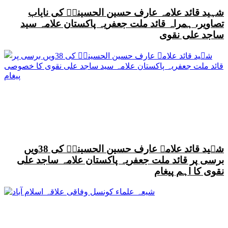
شہید قائد علامہ عارف حسین الحسینیؒ کی نایاب
تصاویر، ہمراہ قائد ملت جعفریہ پاکستان علامہ سید
ساجد علی نقوی
شہید قائد علامہ عارف حسین الحسینیؒ کی 38ویں
برسی پر قائد ملت جعفریہ پاکستان علامہ ساجد علی
نقوی کا اہم پیغام