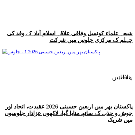
شیعہ علماء کونسل وفاقی علاقہ اسلام آباد کے وفد کی
چہلم کے مرکزی جلوس میں شرکت
پنجاب
ملاقاتیں
پاکستان بھر میں اربعین حسینی 2026 عقیدت، اتحاد اور
جوش و جذبے کے ساتھ منایا گیا، لاکھوں عزادار جلوسوں
میں شریک