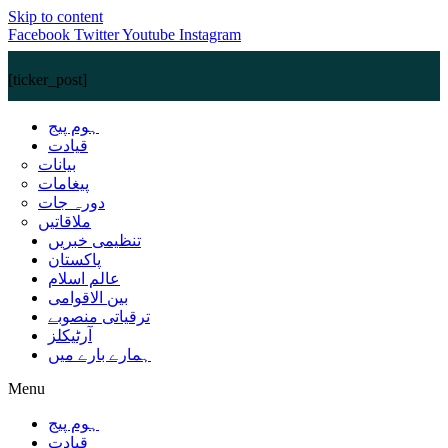
Skip to content
Facebook
Twitter
Youtube
Instagram
[ticker_post]
ہوم پیج
قیادت
بیانات
پیغامات
دورہ جات
ملاقاتیں
تنظیمی خبریں
پاکستان
عالم اسلام
بین الاقوامی
ترقیاتی منصوبے
آرٹیکلز
ہمارے بارے میں
Menu
ہوم پیج
قیادت