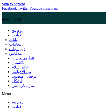
Skip to content
Facebook
Twitter
Youtube
Instagram
[ticker_post]
ہوم پیج
قیادت
بیانات
پیغامات
دورہ جات
ملاقاتیں
تنظیمی خبریں
پاکستان
عالم اسلام
بین الاقوامی
ترقیاتی منصوبے
آرٹیکلز
ہمارے بارے میں
Menu
ہوم پیج
قیادت