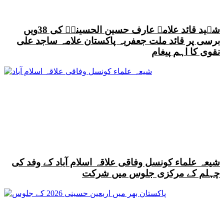
شہید قائد علامہ عارف حسین الحسینیؒ کی 38ویں
برسی پر قائد ملت جعفریہ پاکستان علامہ ساجد علی
نقوی کا اہم پیغام
شیعہ علماء کونسل وفاقی علاقہ اسلام آباد کے وفد کی
چہلم کے مرکزی جلوس میں شرکت