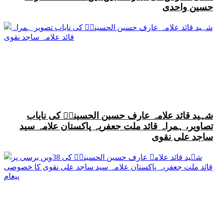
حسین واحدی
شہید قائد علامہ عارف حسین الحسینیؒ کی نایاب
تصاویر، ہمراہ قائد ملت جعفریہ پاکستان علامہ سید
ساجد علی نقوی