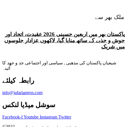
ملک بھر سے
پاکستان بھر میں اربعین حسینی 2026 عقیدت، اتحاد اور
جوش و جذبے کے ساتھ منایا گیا، لاکھوں عزادار جلوسوں
میں شریک
شیعیان پاکستان کی مذهبی , سیاسی اور اجتماعی جد و جهد کا
آئینہ
info@jafariapress.com​
سوشل میڈیا لنکس
Facebook-f
Youtube
Instagram
Twitter
©2022 تمام جملہ حقوق محفوظ ہیں