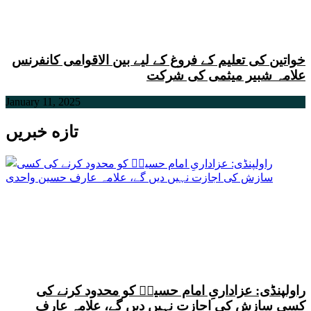
خواتین کی تعلیم کے فروغ کے لیے بین الاقوامی کانفرنس
علامہ شبیر میثمی کی شرکت
January 11, 2025
تازه خبریں
راولپنڈی: عزاداریِ امام حسینؑ کو محدود کرنے کی
کسی سازش کی اجازت نہیں دیں گے، علامہ عارف