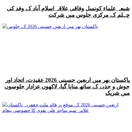
شیعہ علماء کونسل وفاقی علاقہ اسلام آباد کے وفد کی
چہلم کے مرکزی جلوس میں شرکت
پاکستان بھر میں اربعین حسینی 2026 عقیدت، اتحاد اور
جوش و جذبے کے ساتھ منایا گیا، لاکھوں عزادار جلوسوں
میں شریک