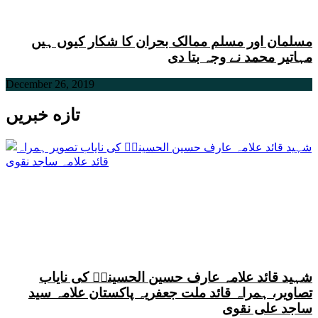
مسلمان اور مسلم ممالک بحران کا شکار کیوں ہیں
مہاتیر محمد نے وجہ بتا دی
December 26, 2019
تازه خبریں
شہید قائد علامہ عارف حسین الحسینیؒ کی نایاب
تصاویر، ہمراہ قائد ملت جعفریہ پاکستان علامہ سید
ساجد علی نقوی