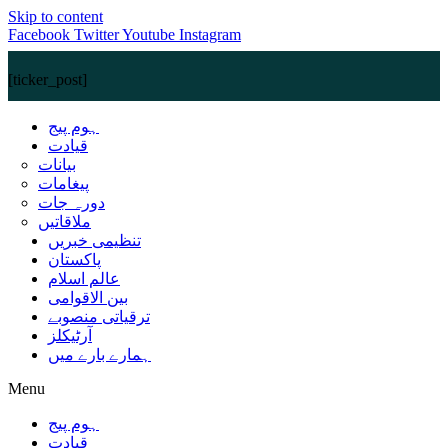
Skip to content
Facebook
Twitter
Youtube
Instagram
[ticker_post]
ہوم پیج
قیادت
بیانات
پیغامات
دورہ جات
ملاقاتیں
تنظیمی خبریں
پاکستان
عالم اسلام
بین الاقوامی
ترقیاتی منصوبے
آرٹیکلز
ہمارے بارے میں
Menu
ہوم پیج
قیادت