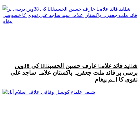
شہید قائد علامہ عارف حسین الحسینیؒ کی 38ویں
برسی پر قائد ملت جعفریہ پاکستان علامہ ساجد علی
نقوی کا اہم پیغام