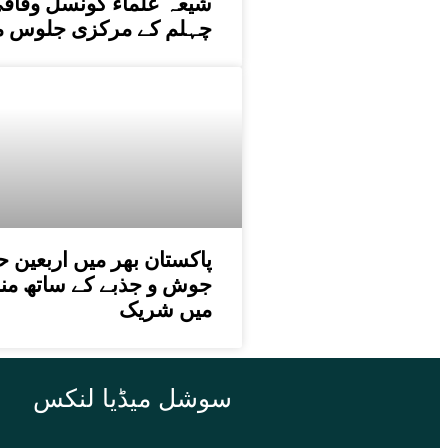
شیعہ علماء کونسل وفاقی 
چہلم کے مرکزی جلوس 
جوش و جذبے کے ساتھ منای
میں شریک
سوشل میڈیا لنکس