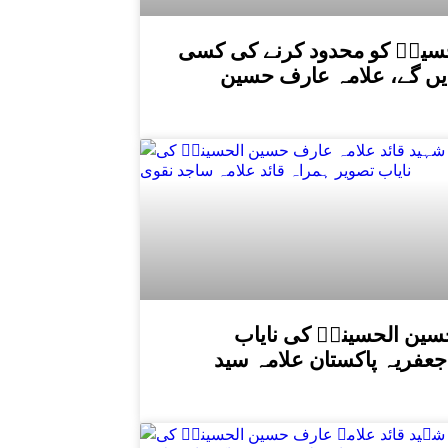
م حسینؑ کو محدود کرنے کی کسی
ں گے، علامہ عارف حسین
سین الحسینیؒ کی نایاب
جعفریہ پاکستان علامہ سید