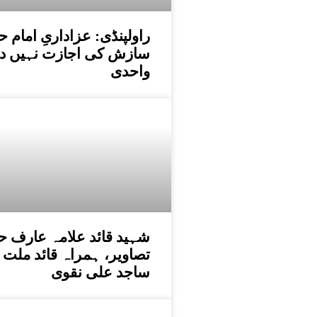
راولپنڈی: عزاداریِ اما
سازش کی اجازت نہیں دی
واحدی
شہید قائد علامہ عارف ح
تصاویر، ہمراہ قائد ملت 
ساجد علی نقوی