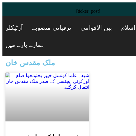
[ticker_post]
اسلام
بین الاقوامی
ترقیاتی منصوبے
آرٹیکلز
ہمارے بارے میں
ملک مقدس خان