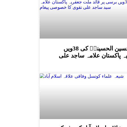
شہید قائد علامہ عارف حسین الحسینیؒ کی 38ویں
ہ پاکستان علامہ ساجد علی