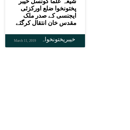
شیعہ علما کونسل خیبر
پختونخوا ضلع اورکزئی
ایجنسی کے صدر ملک
مقدس خان انتقال کرگئے
خیبرپختونخواہ
March 11, 2019