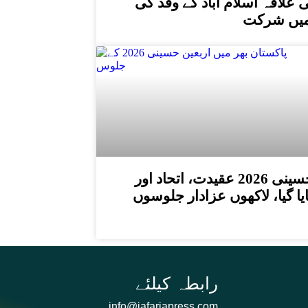
علاقہ اسلام آباد کے وفد کی
میں شرکت
پاکستان بھر میں اربعین حسینی 2026 عقیدت، اتحاد اور
ا گیا، لاکھوں عزادار جلوسوں
info@jafariapress.com​