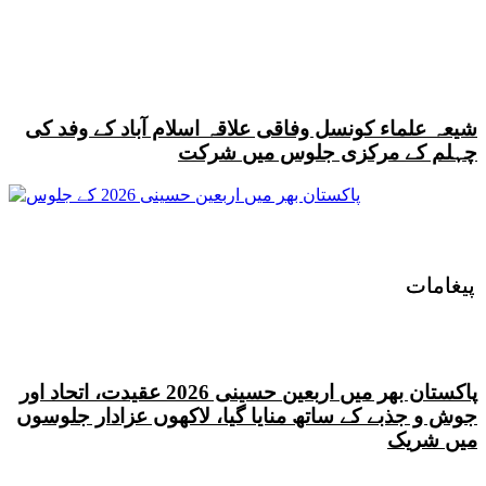
شیعہ علماء کونسل وفاقی علاقہ اسلام آباد کے وفد کی
چہلم کے مرکزی جلوس میں شرکت
پیغامات
پیغامات
پاکستان بھر میں اربعین حسینی 2026 عقیدت، اتحاد اور
جوش و جذبے کے ساتھ منایا گیا، لاکھوں عزادار جلوسوں
میں شریک