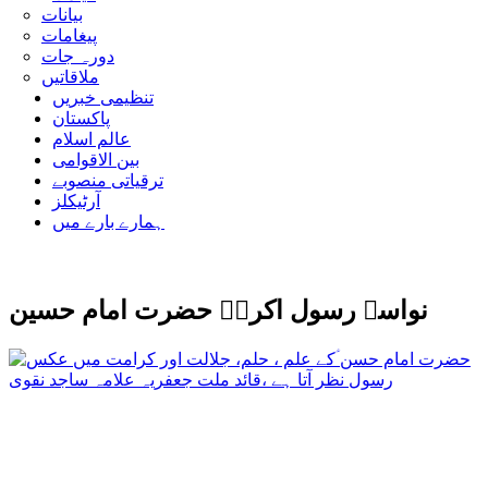
بیانات
پیغامات
دورہ جات
ملاقاتیں
تنظیمی خبریں
پاکستان
عالم اسلام
بین الاقوامی
ترقیاتی منصوبے
آرٹیکلز
ہمارے بارے میں
نواسہ رسول اکرمۖ حضرت امام حسین