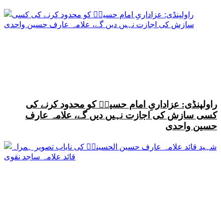
راولپنڈی: عزاداریِ امام حسینؑ کو محدود کرنے کی
کسی سازش کی اجازت نہیں دیں گے، علامہ عارف
حسین واحدی