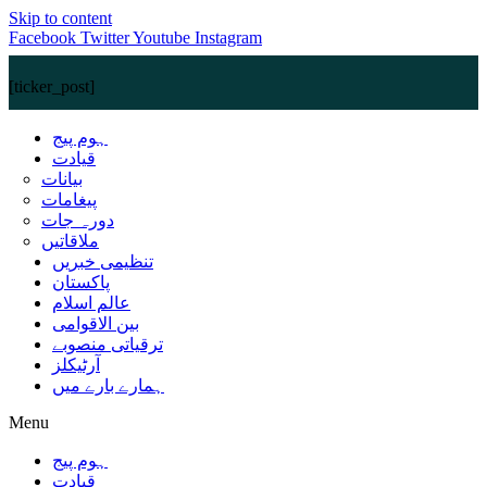
Skip to content
Facebook
Twitter
Youtube
Instagram
[ticker_post]
ہوم پیج
قیادت
بیانات
پیغامات
دورہ جات
ملاقاتیں
تنظیمی خبریں
پاکستان
عالم اسلام
بین الاقوامی
ترقیاتی منصوبے
آرٹیکلز
ہمارے بارے میں
Menu
ہوم پیج
قیادت