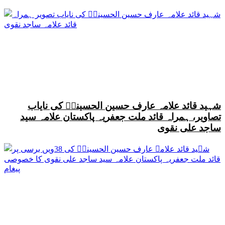
شہید قائد علامہ عارف حسین الحسینیؒ کی نایاب
تصاویر، ہمراہ قائد ملت جعفریہ پاکستان علامہ سید
ساجد علی نقوی