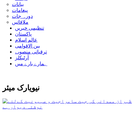
بیانات
پیغامات
دورہ جات
ملاقاتیں
تنظیمی خبریں
پاکستان
عالم اسلام
بین الاقوامی
ترقیاتی منصوبے
آرٹیکلز
ہمارے بارے میں
نیویارک میئر