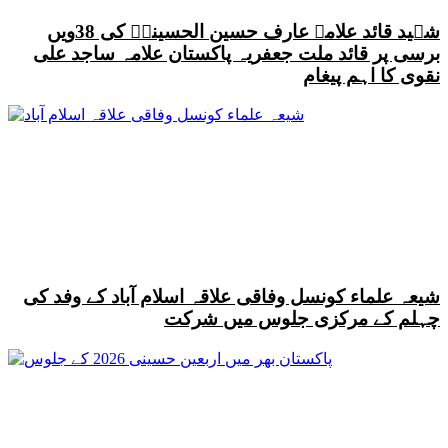
شہید قائد علامہ عارف حسین الحسینیؒ کی 38ویں
برسی پر قائد ملت جعفریہ پاکستان علامہ ساجد علی
نقوی کا اہم پیغام
شیعہ علماء کونسل وفاقی علاقہ اسلام آباد کے وفد کی
چہلم کے مرکزی جلوس میں شرکت