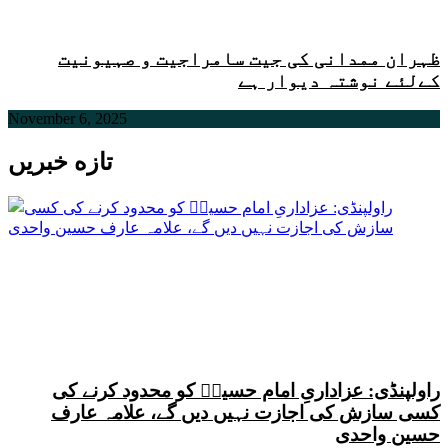
ظہران ممدانی کی جیت سامراجیت و صہیونیت
کےلئے نوشتہ دیوار ہے
November 6, 2025
تازه خبریں
راولپنڈی: عزاداریِ امام حسینؑ کو محدود کرنے کی
کسی سازش کی اجازت نہیں دیں گے، علامہ عارف
حسین واحدی