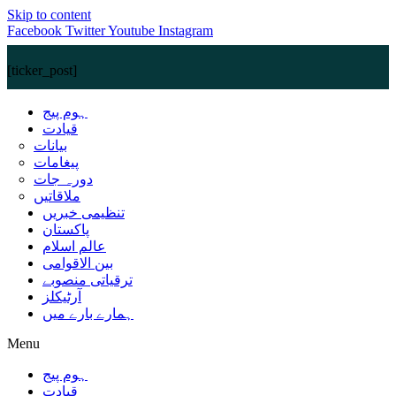
Skip to content
Facebook
Twitter
Youtube
Instagram
[ticker_post]
ہوم پیج
قیادت
بیانات
پیغامات
دورہ جات
ملاقاتیں
تنظیمی خبریں
پاکستان
عالم اسلام
بین الاقوامی
ترقیاتی منصوبے
آرٹیکلز
ہمارے بارے میں
Menu
ہوم پیج
قیادت