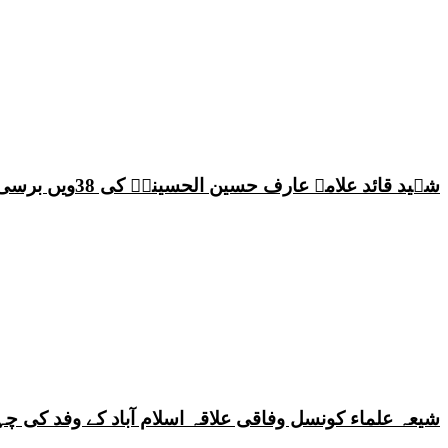
شہید قائد علامہ عارف حسین الحسینیؒ کی 38ویں برسی پر قائد ملت جعفریہ پاکستان علامہ ساجد علی نقوی کا اہم پیغام
شیعہ علماء کونسل وفاقی علاقہ اسلام آباد کے وفد کی