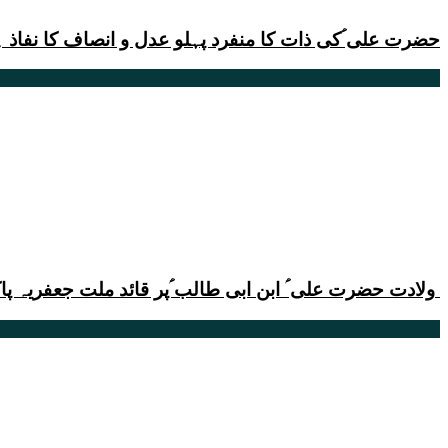
حضرت علی ؑکی ذات کا منفرد پہلو عدل و انصاف کا نفاذ 
ولادت حضرت علی ؑ ابن ابی طالب ؑپر قائد ملت جعفریہ پاکستان علامہ سید ساجد علی نقوی کا پیغام