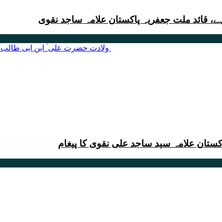
ہے، قائد ملت جعفریہ پاکستان علامہ ساجد نقوی