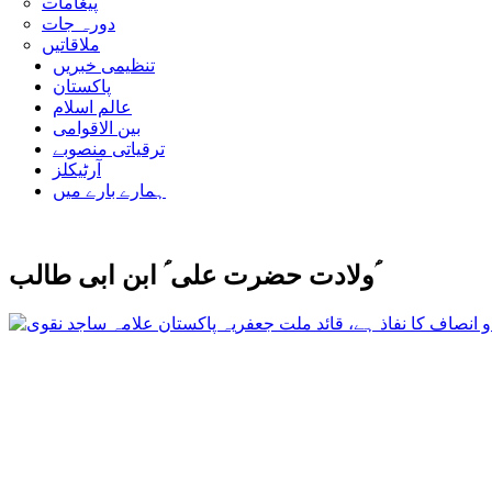
پیغامات
دورہ جات
ملاقاتیں
تنظیمی خبریں
پاکستان
عالم اسلام
بین الاقوامی
ترقیاتی منصوبے
آرٹیکلز
ہمارے بارے میں
ولادت حضرت علی ؑ ابن ابی طالب ؑ