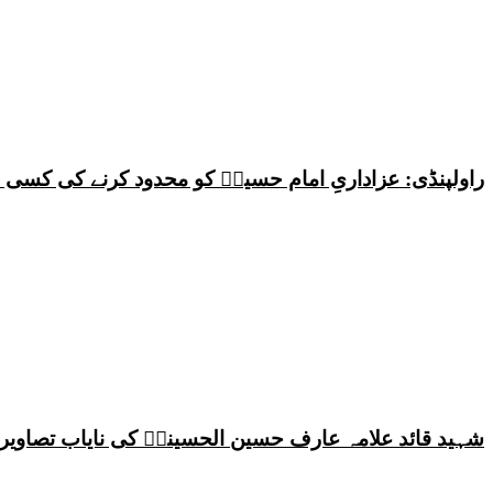
راولپنڈی: عزاداریِ امام حسینؑ کو محدود کرنے کی کس
شہید قائد علامہ عارف حسین الحسینیؒ کی نایاب تصاویر،