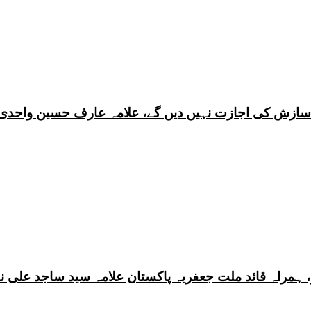
ی سازش کی اجازت نہیں دیں گے، علامہ عارف حسین واحدی
 ہمراہ قائد ملت جعفریہ پاکستان علامہ سید ساجد علی ن