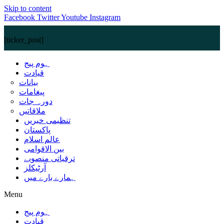
Skip to content
Facebook
Twitter
Youtube
Instagram
[ticker_post]
ہوم پیج
قیادت
بیانات
پیغامات
دورہ جات
ملاقاتیں
تنظیمی خبریں
پاکستان
عالم اسلام
بین الاقوامی
ترقیاتی منصوبے
آرٹیکلز
ہمارے بارے میں
Menu
ہوم پیج
قیادت