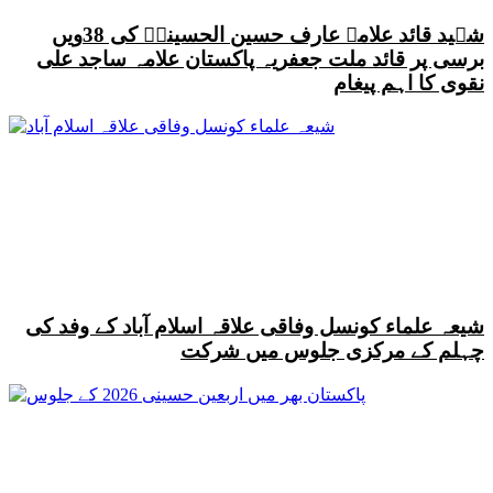
شہید قائد علامہ عارف حسین الحسینیؒ کی 38ویں
برسی پر قائد ملت جعفریہ پاکستان علامہ ساجد علی
نقوی کا اہم پیغام
شیعہ علماء کونسل وفاقی علاقہ اسلام آباد کے وفد کی
چہلم کے مرکزی جلوس میں شرکت