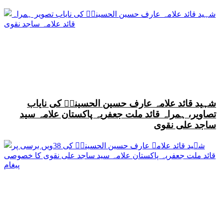
شہید قائد علامہ عارف حسین الحسینیؒ کی نایاب
تصاویر، ہمراہ قائد ملت جعفریہ پاکستان علامہ سید
ساجد علی نقوی