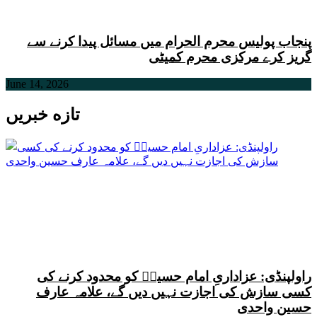
پنجاب پولیس محرم الحرام میں مسائل پیدا کرنے سے
گریز کرے مرکزی محرم کمیٹی
June 14, 2026
تازه خبریں
راولپنڈی: عزاداریِ امام حسینؑ کو محدود کرنے کی
کسی سازش کی اجازت نہیں دیں گے، علامہ عارف
حسین واحدی