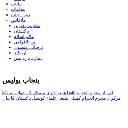
بیانات
پیغامات
دورہ جات
ملاقاتیں
تنظیمی خبریں
پاکستان
عالم اسلام
بین الاقوامی
ترقیاتی منصوبے
آرٹیکلز
ہمارے بارے میں
پنجاب پولیس