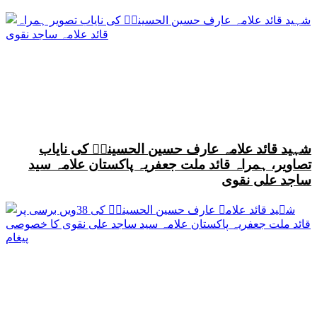
شہید قائد علامہ عارف حسین الحسینیؒ کی نایاب
تصاویر، ہمراہ قائد ملت جعفریہ پاکستان علامہ سید
ساجد علی نقوی