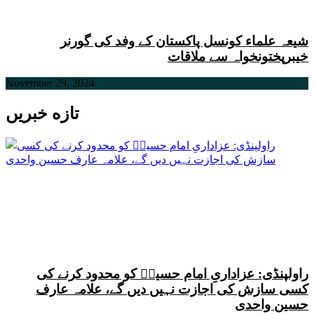
شیعہ علماء کونسل پاکستان کے وفد کی گورنر
خیبرپختونخواہ سے ملاقات
November 29, 2024
تازه خبریں
راولپنڈی: عزاداریِ امام حسینؑ کو محدود کرنے کی
کسی سازش کی اجازت نہیں دیں گے، علامہ عارف
حسین واحدی