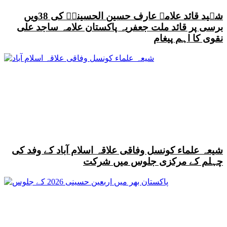
شہید قائد علامہ عارف حسین الحسینیؒ کی 38ویں
برسی پر قائد ملت جعفریہ پاکستان علامہ ساجد علی
نقوی کا اہم پیغام
شیعہ علماء کونسل وفاقی علاقہ اسلام آباد کے وفد کی
چہلم کے مرکزی جلوس میں شرکت