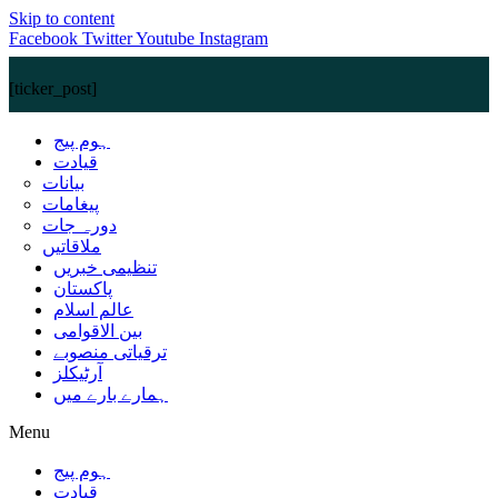
Skip to content
Facebook
Twitter
Youtube
Instagram
[ticker_post]
ہوم پیج
قیادت
بیانات
پیغامات
دورہ جات
ملاقاتیں
تنظیمی خبریں
پاکستان
عالم اسلام
بین الاقوامی
ترقیاتی منصوبے
آرٹیکلز
ہمارے بارے میں
Menu
ہوم پیج
قیادت