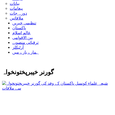
بیانات
پیغامات
دورہ جات
ملاقاتیں
تنظیمی خبریں
پاکستان
عالم اسلام
بین الاقوامی
ترقیاتی منصوبے
آرٹیکلز
ہمارے بارے میں
گورنر خیبرپختونخواہ