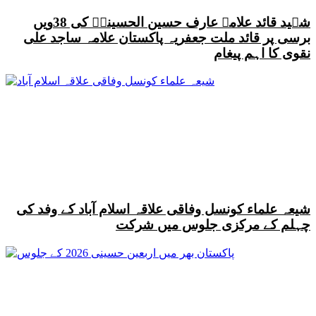
شہید قائد علامہ عارف حسین الحسینیؒ کی 38ویں
برسی پر قائد ملت جعفریہ پاکستان علامہ ساجد علی
نقوی کا اہم پیغام
شیعہ علماء کونسل وفاقی علاقہ اسلام آباد کے وفد کی
چہلم کے مرکزی جلوس میں شرکت