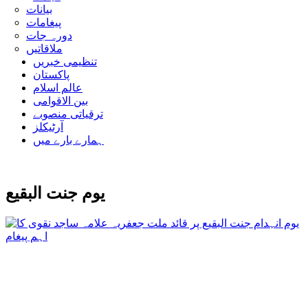
بیانات
پیغامات
دورہ جات
ملاقاتیں
تنظیمی خبریں
پاکستان
عالم اسلام
بین الاقوامی
ترقیاتی منصوبے
آرٹیکلز
ہمارے بارے میں
یوم جنت البقیع