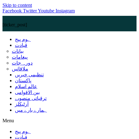
Skip to content
Facebook
Twitter
Youtube
Instagram
[ticker_post]
ہوم پیج
قیادت
بیانات
پیغامات
دورہ جات
ملاقاتیں
تنظیمی خبریں
پاکستان
عالم اسلام
بین الاقوامی
ترقیاتی منصوبے
آرٹیکلز
ہمارے بارے میں
Menu
ہوم پیج
قیادت