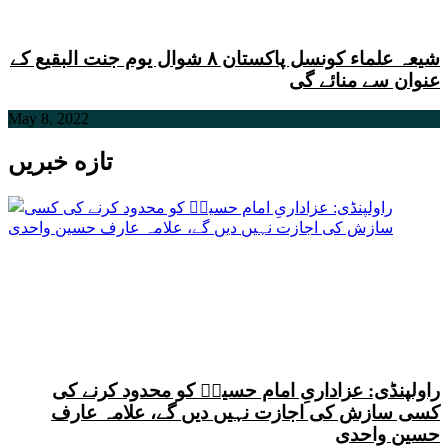
شیعہ علماء کونسل پاکستان ۸ شوال یوم جنت البقیع کے
عنوان سے منائے گی
May 8, 2022
تازه خبریں
راولپنڈی: عزاداریِ امام حسینؑ کو محدود کرنے کی
کسی سازش کی اجازت نہیں دیں گے، علامہ عارف
حسین واحدی