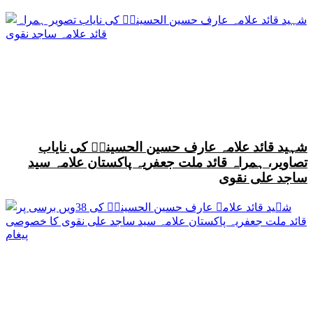
شہید قائد علامہ عارف حسین الحسینیؒ کی نایاب
تصاویر، ہمراہ قائد ملت جعفریہ پاکستان علامہ سید
ساجد علی نقوی