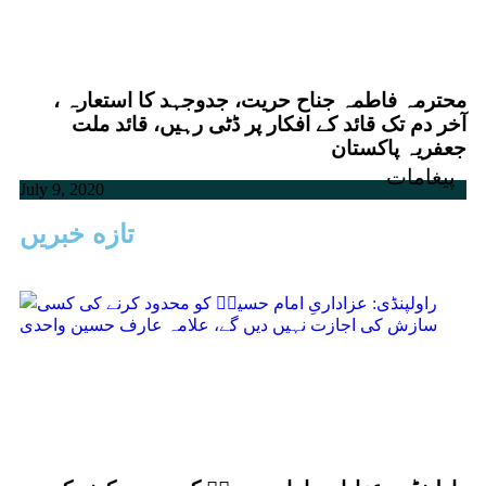
محترمہ فاطمہ جناح حریت، جدوجہد کا استعارہ ،
آخر دم تک قائد کے افکار پر ڈٹی رہیں، قائد ملت
جعفریہ پاکستان
پیغامات
July 9, 2020
تازه خبریں