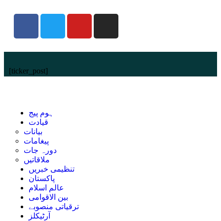
[ticker_post]
ہوم پیج
قیادت
بیانات
پیغامات
دورہ جات
ملاقاتیں
تنظیمی خبریں
پاکستان
عالم اسلام
بین الاقوامی
ترقیاتی منصوبے
آرٹیکلز