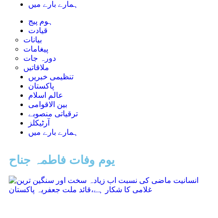
ہمارے بارے میں
ہوم پیج
قیادت
بیانات
پیغامات
دورہ جات
ملاقاتیں
تنظیمی خبریں
پاکستان
عالم اسلام
بین الاقوامی
ترقیاتی منصوبے
آرٹیکلز
ہمارے بارے میں
یوم وفات فاطمہ جناح