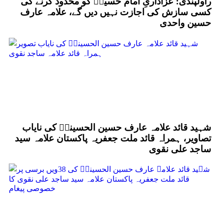
راولپنڈی: عزاداریِ امام حسینؑ کو محدود کرنے کی
کسی سازش کی اجازت نہیں دیں گے، علامہ عارف
حسین واحدی
شہید قائد علامہ عارف حسین الحسینیؒ کی نایاب
تصاویر، ہمراہ قائد ملت جعفریہ پاکستان علامہ سید
ساجد علی نقوی