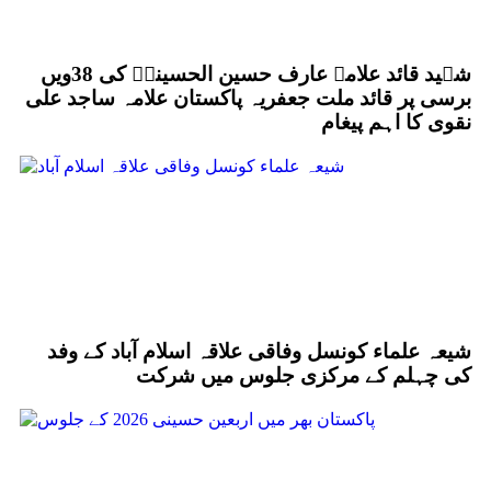
شہید قائد علامہ عارف حسین الحسینیؒ کی 38ویں
برسی پر قائد ملت جعفریہ پاکستان علامہ ساجد علی
نقوی کا اہم پیغام
شیعہ علماء کونسل وفاقی علاقہ اسلام آباد کے وفد
کی چہلم کے مرکزی جلوس میں شرکت