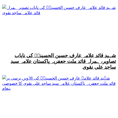
شہید قائد علامہ عارف حسین الحسینیؒ کی نایاب
تصاویر، ہمراہ قائد ملت جعفریہ پاکستان علامہ سید
ساجد علی نقوی