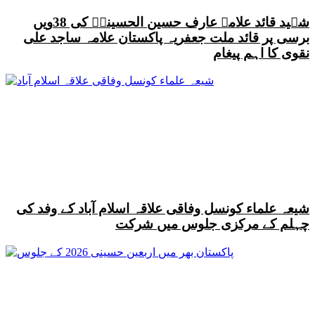
شہید قائد علامہ عارف حسین الحسینیؒ کی 38ویں
برسی پر قائد ملت جعفریہ پاکستان علامہ ساجد علی
نقوی کا اہم پیغام
شیعہ علماء کونسل وفاقی علاقہ اسلام آباد کے وفد کی
چہلم کے مرکزی جلوس میں شرکت