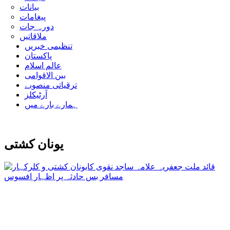
بیانات
پیغامات
دورہ جات
ملاقاتیں
تنظیمی خبریں
پاکستان
عالم اسلام
بین الاقوامی
ترقیاتی منصوبے
آرٹیکلز
ہمارے بارے میں
یونان کشتی