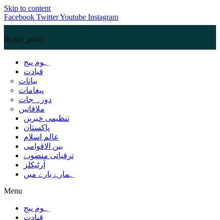
Skip to content
Facebook
Twitter
Youtube
Instagram
[ticker_post]
ہوم پیج
قیادت
بیانات
پیغامات
دورہ جات
ملاقاتیں
تنظیمی خبریں
پاکستان
عالم اسلام
بین الاقوامی
ترقیاتی منصوبے
آرٹیکلز
ہمارے بارے میں
Menu
ہوم پیج
قیادت