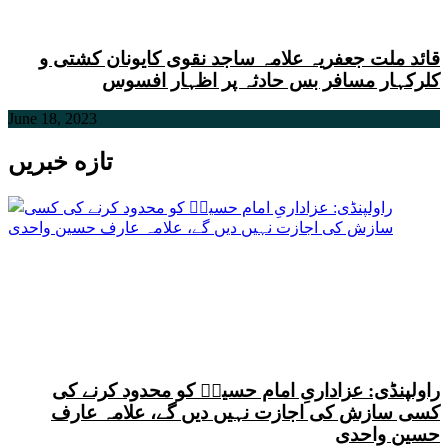
قائد ملت جعفریہ علامہ ساجد نقوی کایونان کشتی و
کلرکہار مسافر بس حادثہ پر اظہار افسوس
June 18, 2023
تازه خبریں
راولپنڈی: عزاداریِ امام حسینؑ کو محدود کرنے کی
کسی سازش کی اجازت نہیں دیں گے، علامہ عارف
حسین واحدی