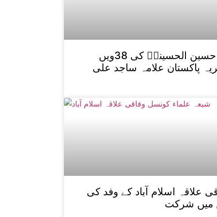
شہید قائد علامہ عارف حسین الحسینیؒ کی 38ویں
یہ پاکستان علامہ ساجد علی
 علاقہ اسلام آباد کے وفد کی
 میں شرکت