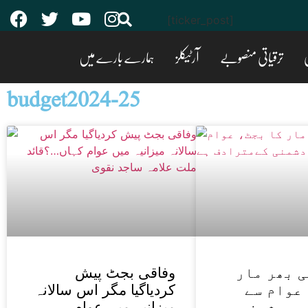
[ticker_post]
ی
ترقیاتی منصوبے
آرٹیکلز
ہمارے بارے میں
budget2024-25
 بھر مار
وفاقی بجٹ پیش
عوام سے
کردیاگیا مگر اس سالانہ
یں دشمنی
میزانیہ میں عوام