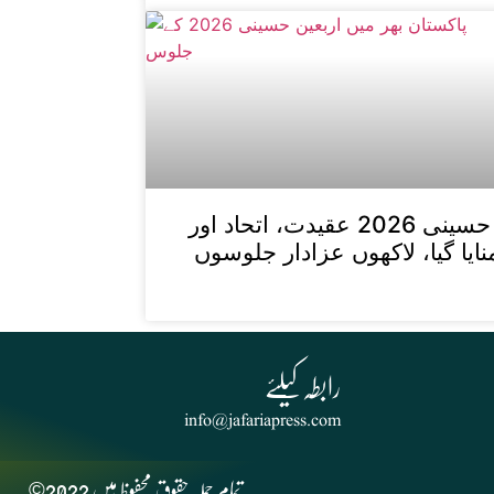
پاکستان بھر میں اربعین حسینی 2026 عقیدت، اتحاد اور
یا گیا، لاکھوں عزادار جلوسوں
info@jafariapress.com​
©2022 تمام جملہ حقوق محفوظ ہیں