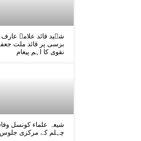
برسی پر قائد ملت جعفر
نقوی کا اہم پیغام
شیعہ علماء کونسل وفاقی
چہلم کے مرکزی جلوس