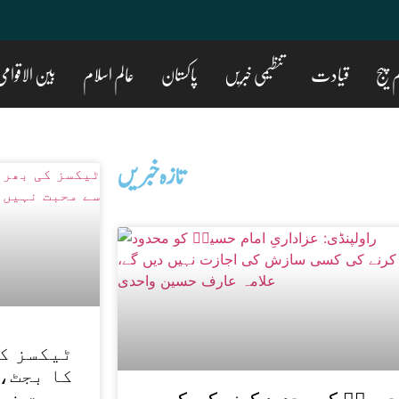
 پیج
قیادت
تنظیمی خبریں
پاکستان
عالم اسلام
بین الاقوام
تازه خبریں
ٹیکسز کی
کا بجٹ، 
محبت نہ