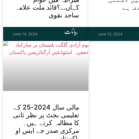
ف ہے
کہاں…؟قائد ملت علامہ
ساجد نقوی
بیانات
June 14, 2024
June 12, 2024
مالی سال 2024-25 کے
تعلیمی بجٹ پر نظر ثانی
کا مطالبہ کرتے ہیں۔
مرکزی صدر جے ایس او
پاکستان