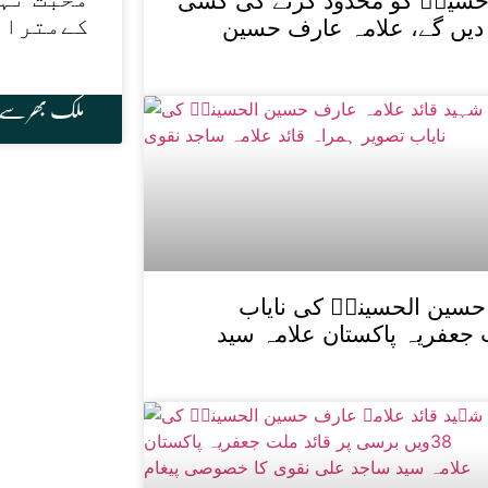
ام حسینؑ کو محدود کرنے کی کسی
کےمتراد
یں گے، علامہ عارف حسین
ملک بھر سے
حسین الحسینیؒ کی نایاب
 جعفریہ پاکستان علامہ سید