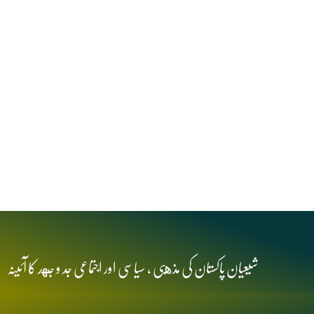
شیعیان پاکستان کی مذهبی , سیاسی اور اجتماعی جد و جهد کا آئینہ