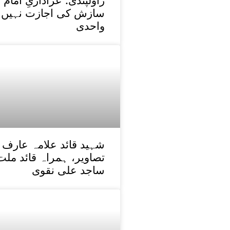
راولپنڈی: عزاداریِ ام
سازش کی اجازت نہیں د
واحدی
شہید قائد علامہ عارف 
تصاویر، ہمراہ قائد ملت
ساجد علی نقوی