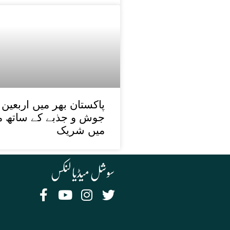
جوش و جذبے کے ساتھ منا
میں شریک
سوشل میڈیا لنکس