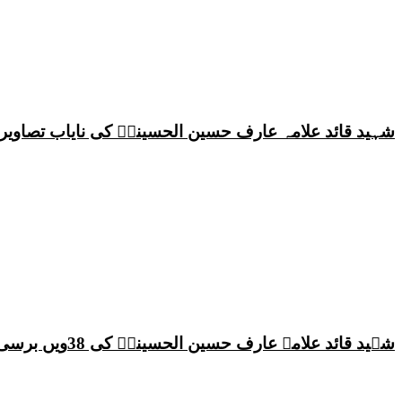
شہید قائد علامہ عارف حسین الحسینیؒ کی نایاب تصاویر،
شہید قائد علامہ عارف حسین الحسینیؒ کی 38ویں برسی پر قائد ملت جعفریہ پاکستان علامہ ساجد علی نقوی کا اہم پیغام