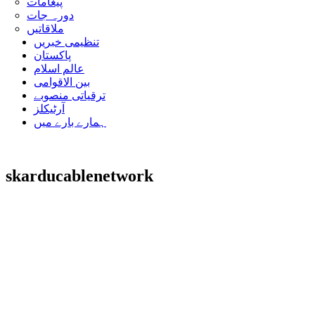
پیغامات
دورہ جات
ملاقاتیں
تنظیمی خبریں
پاکستان
عالم اسلام
بین الاقوامی
ترقیاتی منصوبے
آرٹیکلز
ہمارے بارے میں
skarducablenetwork