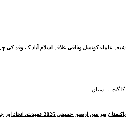
شیعہ علماء کونسل وفاقی علاقہ اسلام آباد کے وفد کی
گلگت بلتستان
پاکستان بھر میں اربعین حسینی 2026 عقیدت، اتحاد اور جوش و جذبے کے ساتھ منایا گیا، لاکھوں عزادار جلوسوں میں شریک