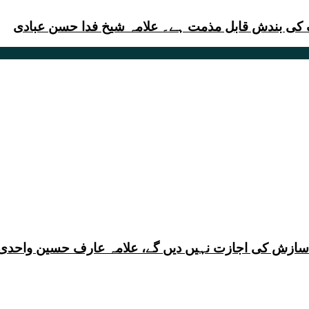
 کی بندش قابل مذمت ہے۔ علامہ شیخ فدا حسن عبادی
ی سازش کی اجازت نہیں دیں گے، علامہ عارف حسین واحدی