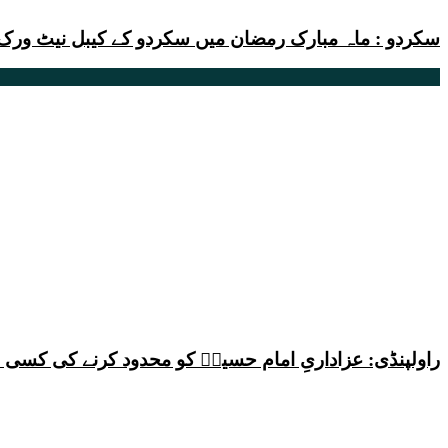
سکردو : ماہ مبارک رمضان میں سکردو کے کیبل نیٹ ورک
راولپنڈی: عزاداریِ امام حسینؑ کو محدود کرنے کی کس