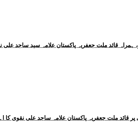
 ہمراہ قائد ملت جعفریہ پاکستان علامہ سید ساجد علی ن