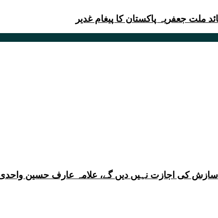
ئد ملت جعفریہ پاکستان کا پیغام غدیر
ی سازش کی اجازت نہیں دیں گے، علامہ عارف حسین واحدی