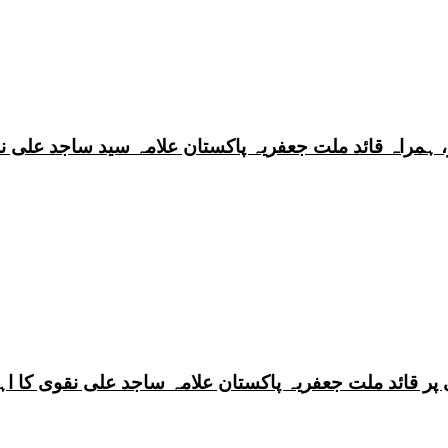
 ہمراہ قائد ملت جعفریہ پاکستان علامہ سید ساجد علی ن