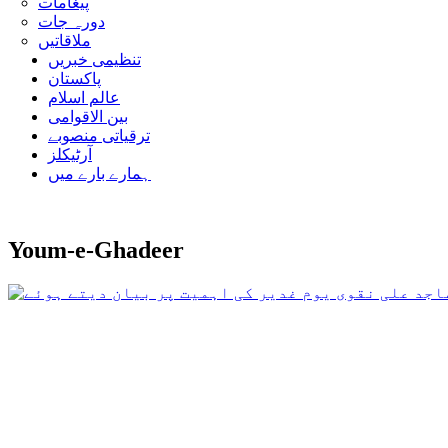
پیغامات
دورہ جات
ملاقاتیں
تنظیمی خبریں
پاکستان
عالم اسلام
بین الاقوامی
ترقیاتی منصوبے
آرٹیکلز
ہمارے بارے میں
Youm-e-Ghadeer