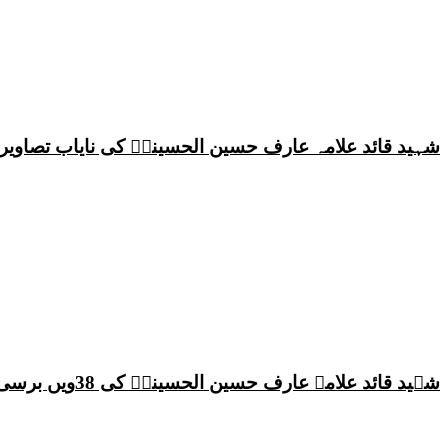
شہید قائد علامہ عارف حسین الحسینیؒ کی نایاب تصاویر،
شہید قائد علامہ عارف حسین الحسینیؒ کی 38ویں برسی پر قائد ملت جعفریہ پاکستان علامہ ساجد علی نقوی کا اہم پیغام