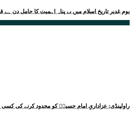
یوم غدیر تاریخ اسلام میں بے پناہ اہمیت کا حامل دن ہے قا
راولپنڈی: عزاداریِ امام حسینؑ کو محدود کرنے کی کس