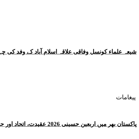
شیعہ علماء کونسل وفاقی علاقہ اسلام آباد کے وفد کی
پیغامات
پاکستان بھر میں اربعین حسینی 2026 عقیدت، اتحاد اور جوش و جذبے کے ساتھ منایا گیا، لاکھوں عزادار جلوسوں میں شریک