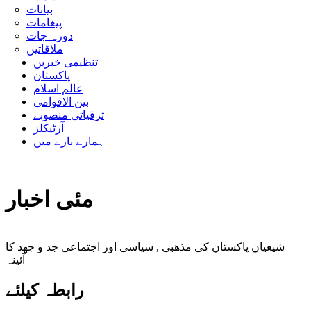
بیانات
پیغامات
دورہ جات
ملاقاتیں
تنظیمی خبریں
پاکستان
عالم اسلام
بین الاقوامی
ترقیاتی منصوبے
آرٹیکلز
ہمارے بارے میں
مئی اخبار
شیعیان پاکستان کی مذهبی , سیاسی اور اجتماعی جد و جهد کا
آئینہ