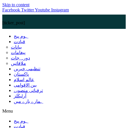
Skip to content
Facebook
Twitter
Youtube
Instagram
[ticker_post]
ہوم پیج
قیادت
بیانات
پیغامات
دورہ جات
ملاقاتیں
تنظیمی خبریں
پاکستان
عالم اسلام
بین الاقوامی
ترقیاتی منصوبے
آرٹیکلز
ہمارے بارے میں
Menu
ہوم پیج
قیادت