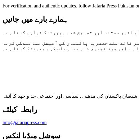
For verification and authentic updates, follow Jafaria Press Pakistan o
ہمارے بارے میں جانیں
ارانہ، مستند اور تصدیق شدہ رپورٹنگ فراہم کرتا ہے۔
تر قائد ملت جعفریہ پاکستان کی آفیشل نمائندگی کرتا
 ہے اور صرف تصدیق شدہ معلومات کی رپورٹنگ کرتا ہے۔
شیعیان پاکستان کی مذهبی , سیاسی اور اجتماعی جد و جهد کا آئینہ
info@jafariapress.com​
سوشل میڈیا لنکس