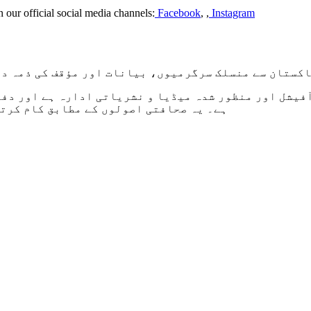
n our official social media channels:
Facebook
, ,
Instagram
اکستان سے منسلک سرگرمیوں، بیانات اور مؤقف کی ذمہ د
فیشل اور منظور شدہ میڈیا و نشریاتی ادارہ ہے اور دف
ہے۔ یہ صحافتی اصولوں کے مطابق کام کرتا