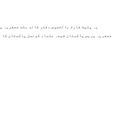
یہ پلیٹ فارم بالخصوص دفتر قائد ملت جعفریہ پ
جعفریہ پریس پاکستان شیعہ علماء کونسل پاکستان کا آ