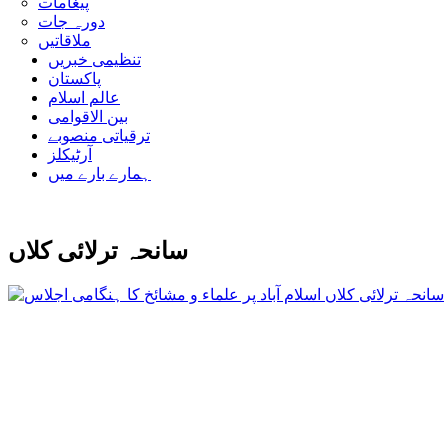
پیغامات
دورہ جات
ملاقاتیں
تنظیمی خبریں
پاکستان
عالم اسلام
بین الاقوامی
ترقیاتی منصوبے
آرٹیکلز
ہمارے بارے میں
سانحہ ترلائی کلاں