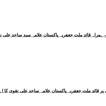
 ہمراہ قائد ملت جعفریہ پاکستان علامہ سید ساجد علی ن