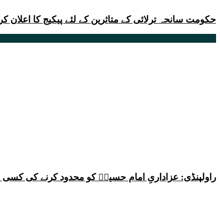
حکومت سانحہ ترلائی کے متاثرین کے لئے پیکیج کا اعلان ک
راولپنڈی: عزاداریِ امام حسینؑ کو محدود کرنے کی کس