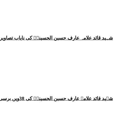
شہید قائد علامہ عارف حسین الحسینیؒ کی نایاب تصاویر،
شہید قائد علامہ عارف حسین الحسینیؒ کی 38ویں برسی پر قائد ملت جعفریہ پاکستان علامہ ساجد علی نقوی کا اہم پیغام