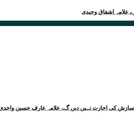
رے علامہ اشفاق وحیدی
ی سازش کی اجازت نہیں دیں گے، علامہ عارف حسین واحدی