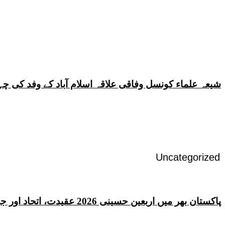
شیعہ علماء کونسل وفاقی علاقہ اسلام آباد کے وفد کی
Uncategorized
پاکستان بھر میں اربعین حسینی 2026 عقیدت، اتحاد اور جوش و جذبے کے ساتھ منایا گیا، لاکھوں عزادار جلوسوں میں شریک