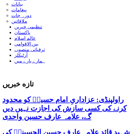
بیانات
پیغامات
دورہ جات
ملاقاتیں
تنظیمی خبریں
پاکستان
عالم اسلام
بین الاقوامی
ترقیاتی منصوبے
آرٹیکلز
ہمارے بارے میں
تازه خبریں
راولپنڈی: عزاداریِ امام حسینؑ کو محدود
کرنے کی کسی سازش کی اجازت نہیں دیں
گے، علامہ عارف حسین واحدی
شہید قائد علامہ عارف حسین الحسینیؒ کی