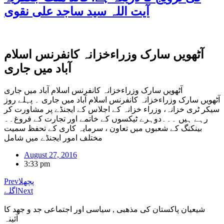
آیت اللہ سید ساجد علی نقوی
آٹھویں سارک وزراءخزانہ کانفرنس اسلام
آباد میں جاری
آٹھویں سارک وزراءخزانہ کانفرنس اسلام آباد میں جاری
آٹھویں سارک وزراءخزانہ کانفرنس اسلام آباد میں جاری ۔ پہلے روز
سیکر ٹری خزانہ، وزراء خزانہ کے اجلاس کے ایجنڈے پر مشاورت کر
رہے ہیں ۔۔۔دوہرے ٹیکسوں کے خاتمے اور تجارت کے فروغ۔۔
بینکنگ کے شعبوں میں تعاون ، سرمایہ کاری کے تحفظ سمیت
مختلف امور ایجنڈے میں شامل
August 27, 2016
3:33 pm
پچھلا
Prev
Next
اگلے
شیعیان پاکستان کی مذهبی , سیاسی اور اجتماعی جد و جهد کا
آئینہ