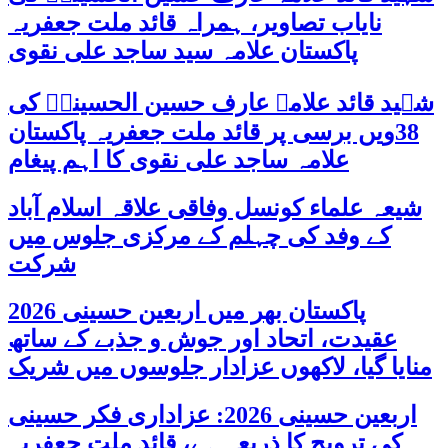
نایاب تصاویر، ہمراہ قائد ملت جعفریہ
پاکستان علامہ سید ساجد علی نقوی
شہید قائد علامہ عارف حسین الحسینیؒ کی
38ویں برسی پر قائد ملت جعفریہ پاکستان
علامہ ساجد علی نقوی کا اہم پیغام
شیعہ علماء کونسل وفاقی علاقہ اسلام آباد
کے وفد کی چہلم کے مرکزی جلوس میں
شرکت
پاکستان بھر میں اربعین حسینی 2026
عقیدت، اتحاد اور جوش و جذبے کے ساتھ
منایا گیا، لاکھوں عزادار جلوسوں میں شریک
اربعین حسینی 2026: عزاداری فکر حسینی
کی ترویج کا ذریعہ ہے، قائد ملت جعفریہ