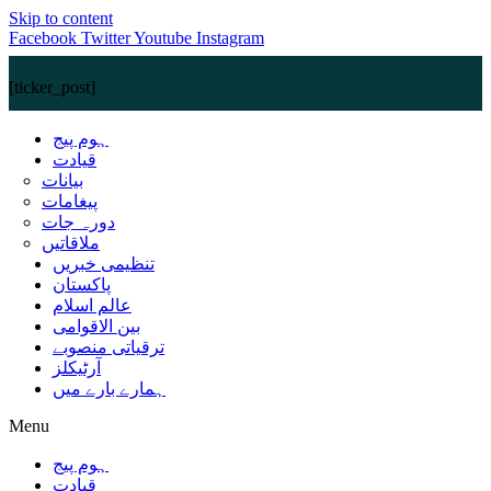
Skip to content
Facebook
Twitter
Youtube
Instagram
[ticker_post]
ہوم پیج
قیادت
بیانات
پیغامات
دورہ جات
ملاقاتیں
تنظیمی خبریں
پاکستان
عالم اسلام
بین الاقوامی
ترقیاتی منصوبے
آرٹیکلز
ہمارے بارے میں
Menu
ہوم پیج
قیادت