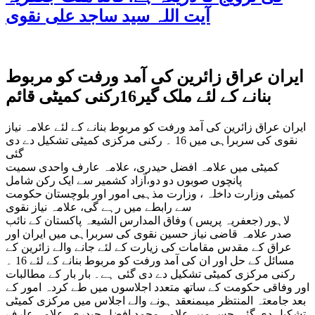
آیت اللہ سید ساجد علی نقوی
ایران عراق زائرین کی آمد ورفت کو مربوط
بنانے کے لئے ملک گیر16رکنی کمیٹی قائم
ایران عراق زائرین کی آمد ورفت کو مربوط بنانے کے لئے علامہ نیاز
نقوی کی سربراہی میں 16 ۔ رکنی مرکزی کمیٹی تشکیل دے دی
گئی
کمیٹی میں علامہ افضل حیدری، علامہ عارف واحدی سمیت
پانچوں صوبوں دو دو،آزاد کشمیر سے ایک رکن شامل
کمیٹی وزارت داخلہ ، وزارت مذہبی امور اور بلوچستان حکومت
سے رابطے میں رہے گی، علامہ نیاز نقوی
لاہور (جعفریہ پریس ) وفاق المدارس الشیعہ پاکستان کے نائب
صدر علامہ قاضی نیاز حسین نقوی کی سربراہی میں ایران اور
عراق کے مقدس مقامات کی زیارت کے لئے جانے والے زائرین کے
مسائل کے حل اور ان کی آمد ورفت کو مربوط بنانے کے لئے 16 ۔
رکنی مرکزی کمیٹی تشکیل دے دی گئی ہے۔ بار بار کے مطالبات
اور وفاقی حکومت کے ساتھ متعدد اجلاسوں میں طے کردہ امور کے
بعد جامعتہ المنتظر میںمنعقد ہونے والے اجلاس میں مرکزی کمیٹی
تشکیل دی گئی جس میں علامہ محمد افضل حیدری، علامہ عارف