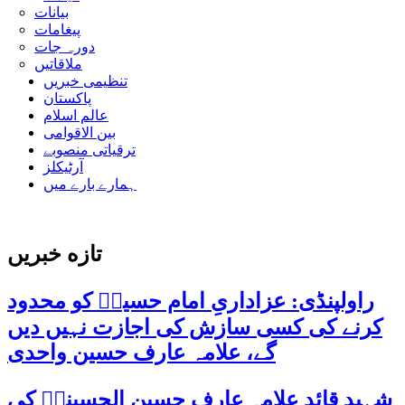
بیانات
پیغامات
دورہ جات
ملاقاتیں
تنظیمی خبریں
پاکستان
عالم اسلام
بین الاقوامی
ترقیاتی منصوبے
آرٹیکلز
ہمارے بارے میں
تازه خبریں
راولپنڈی: عزاداریِ امام حسینؑ کو محدود
کرنے کی کسی سازش کی اجازت نہیں دیں
گے، علامہ عارف حسین واحدی
شہید قائد علامہ عارف حسین الحسینیؒ کی