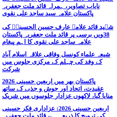
نایاب تصاویر، ہمراہ قائد ملت جعفریہ
پاکستان علامہ سید ساجد علی نقوی
شہید قائد علامہ عارف حسین الحسینیؒ کی
38ویں برسی پر قائد ملت جعفریہ پاکستان
علامہ ساجد علی نقوی کا اہم پیغام
شیعہ علماء کونسل وفاقی علاقہ اسلام آباد
کے وفد کی چہلم کے مرکزی جلوس میں
شرکت
پاکستان بھر میں اربعین حسینی 2026
عقیدت، اتحاد اور جوش و جذبے کے ساتھ
منایا گیا، لاکھوں عزادار جلوسوں میں شریک
اربعین حسینی 2026: عزاداری فکر حسینی
کی ترویج کا ذریعہ ہے، قائد ملت جعفریہ