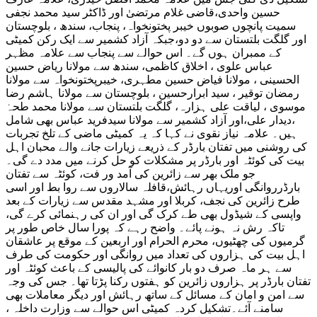
حسین واحدی،قاضی غلام مرتضیٰ اور ڈاکٹر سید محمد نجفی
سمیت پانچوں صوبوں خیبر پختونخواہ، پنجاب، سندھ ، بلوچستان
اور گلگت بلتستان سے دو دو،جبکہ آزاد کشمیر سے ایک رکن کمیٹی
کے ممبران ہوں گے۔ اس حوالے سے پنجاب سے علامہ مظہر
عباس علوی ، اخلاق کاظمی، سندھ سے مولانا ریاض حسین
الحسینی ، مولانا فیاض حسین مطہری، خیبرپختونخواہ سے مولانا
رمضان توقیر ، سید ابرارحسین ، بلوچستان سے مولانا ہاشم رضا
موسوی ، لیاقت علی ہزارہ، گلگت بلتستان سے مولانا محمد طحہٰ
،دیدار علی،اور آزاد کشمیر سے مولانا سیدفرید عباس بھی شامل
ہیں۔ علامہ نیاز نقوی نے کہا کہ یہ کمیٹی ماضی کے تلخ تجربات
کی روشنی میں تفتان بارڈر کے ذریعے زیارات جانے والے محبان اہل
بیت کی کوئٹہ اور بارڈر پر مشکلات کو حل کرنے میں مدد دے گی۔
جو ملک بھر سے زائرین کی آمد ور فت، کوئٹہ سے تفتان
بارڈرروانگی اوریہاں رہائش،قافلہ سالاروں سے روا بط اور اسی
طرح زائرین کی نجف، کربلا اور مشہد مقدس سے زیارات کے بعد
واپسی کے شیڈول بھی طے کرک گی اور ان کی رہنمائی کرے گی،
تاکہ رش نہ ہونے پائے۔ واضح رہے کہ پورا سال خاص طور پر
گرمیوں کی چھٹیوں، محرم الحرام اور اربعین کے موقع پر عاشقان
اہل بیت کی ہزاروں کی تعداد میں روانگی اور حکومت کی طرف
سے ہر ماہ صرف دو بار کانوائے کی پالیسی کے باعث کوئٹہ اور
تفتان بارڈر پر ہزاروں زائرین کو ہفتوں رکنا پڑتا تھا۔ جس کی وجہ
سے امن و امان کے مسائل کے ساتھ رہائش اور دیگر معاملات بھی
سامنے آئے۔تشکیل کردہ کمیٹی اس حوالے سے وزارت داخلہ ،