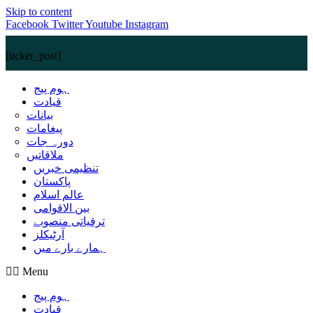
Skip to content
Facebook
Twitter
Youtube
Instagram
[ticker_post]
ہوم پیج
قیادت
بیانات
پیغامات
دورہ جات
ملاقاتیں
تنظیمی خبریں
پاکستان
عالم اسلام
بین الاقوامی
ترقیاتی منصوبے
آرٹیکلز
ہمارے بارے میں
Menu
ہوم پیج
قیادت