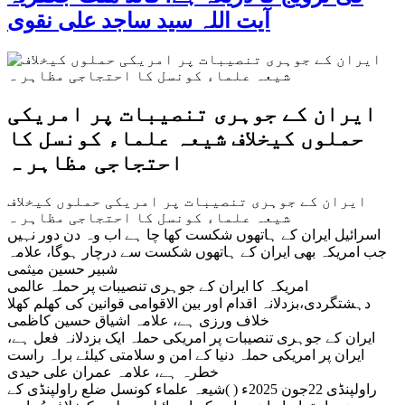
آیت اللہ سید ساجد علی نقوی
ایران کے جوہری تنصیبات پر امریکی
حملوں کیخلاف شیعہ علماء کونسل کا
احتجاجی مظاہر ہ
ایران کے جوہری تنصیبات پر امریکی حملوں کیخلاف
شیعہ علماء کونسل کا احتجاجی مظاہر ہ
اسرائیل ایران کے ہاتھوں شکست کھا چا ہے اب وہ دن دور نہیں
جب امریکہ بھی ایران کے ہاتھوں شکست سے درچار ہوگا، علامہ
شبیر حسین میثمی
امریکہ کا ایران کے جوہری تنصیبات پر حملہ عالمی
دہشتگردی،بزدلانہ اقدام اور بین الاقوامی قوانین کی کھلم کھلا
خلاف ورزی ہے، علامہ اشیاق حسین کاظمی
ایران کے جوہری تنصیبات پر امریکی حملہ ایک بزدلانہ فعل ہے،
ایران پر امریکی حملہ دنیا کے امن و سلامتی کیلئے براہ راست
خطرہ ہے، علامہ عمران علی حیدی
راولپنڈی 22جون 2025ء ( )شیعہ علماء کونسل ضلع راولپنڈی کے