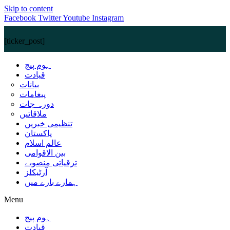
Skip to content
Facebook
Twitter
Youtube
Instagram
[ticker_post]
ہوم پیج
قیادت
بیانات
پیغامات
دورہ جات
ملاقاتیں
تنظیمی خبریں
پاکستان
عالم اسلام
بین الاقوامی
ترقیاتی منصوبے
آرٹیکلز
ہمارے بارے میں
Menu
ہوم پیج
قیادت