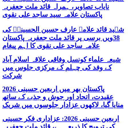
نایاب تصاویر، ہمراہ قائد ملت جعفریہ
پاکستان علامہ سید ساجد علی نقوی
شہید قائد علامہ عارف حسین الحسینیؒ کی
38ویں برسی پر قائد ملت جعفریہ پاکستان
علامہ ساجد علی نقوی کا اہم پیغام
شیعہ علماء کونسل وفاقی علاقہ اسلام آباد
کے وفد کی چہلم کے مرکزی جلوس میں
شرکت
پاکستان بھر میں اربعین حسینی 2026
عقیدت، اتحاد اور جوش و جذبے کے ساتھ
منایا گیا، لاکھوں عزادار جلوسوں میں شریک
اربعین حسینی 2026: عزاداری فکر حسینی
کی ترویج کا ذریعہ ہے، قائد ملت جعفریہ