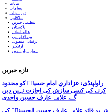
بیانات
پیغامات
دورہ جات
ملاقاتیں
تنظیمی خبریں
پاکستان
عالم اسلام
بین الاقوامی
ترقیاتی منصوبے
آرٹیکلز
ہمارے بارے میں
تازه خبریں
راولپنڈی: عزاداریِ امام حسینؑ کو محدود
کرنے کی کسی سازش کی اجازت نہیں دیں
گے، علامہ عارف حسین واحدی
شہید قائد علامہ عارف حسین الحسینیؒ کی