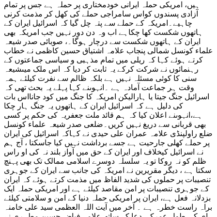
ہیں، امریکی حملہ ایرانی خودمختاری پر حملہ ہے جس پر تمام
آزادی پسندوں کواس سامراجی حملے کی کھل کر مذمت کرنی
چاہیے۔امریکہ کے حملے سے پتہ چل گیا کہ اسرائیل ایران کے
ہاتھوں شکست کھا چکاہے اب وہ دن دور نہیں جب امریکہ بھی
ایران کے ہاتھوں شکست سے درچار ہوگا۔، صوبائی صدر شیعہ
علماء کونسل شمالی پنجاب علامہ اشتیاق حسین کاظمی نے خطاب
کرتے ہوئے کہا کہ ریلی میں تمام مذہبی و سیاسی جماعتوں کے
رہنمائوں نے شرکت کرکے یہ ثابت کر دیا کہ اس ملک میںشیعہ
سنی کا کوئی مسئلہ نہیں ہے بلکہ ظالم سے نفرت کیلئے ہمہ
وقت ہر جماعت آمادہ ہے ۔انہوںنے کہا پہلے یہ بحث تھی کہ
اسرائیل جنگ جیتا یا ہارالیکن امریکہ کا جنگ میں کود جانااس بات
کی دلیل ہے کہ اسرائیل ایران کے ہاتھوں یہ جنگ ہار چکا
ہے،انہوںنے اعلان کیا کہ ہم قائد ملت جعفریہ کی حکم پر کسی
بھی قربانی سے دریغ نہیں کریں۔ضلعی صدر شیعہ علماء کونسل
ضلع راولپنڈی علامہ عمران علی حیدی نے کہاکہ اسرائیل کی ایران
پر حملے کھلی جارحیت ہے جسے برداشت نہیں کیا جاسکتا ، آج ہم
نے اسرائیل کیخلاف اور ایران کے حق میں آواز بلند نہ کی او راس
ظلم کو نہ روکا تو یہ سلسلہ دوسرے اسلامی ممالک تک بھی پہنچ
سکتا ہے ، دیگر مقریرین نے امریکہ کی جانب سے ایران کے جوہری
تنصیبات پر حملوں کی شدید الفاظ میں مذمت کرتے ہوئے کہ ایران
کے جوہری تنصیبات پر امن مقاصد کیلئے ہے اور امریکی حملہ ایک
بزدلانہ فعل ہے، ایران پر امریکی حملہ دنیا کے امن و سلامتی کیلئے
براہ راست خطرہ ہے ۔ آخر میں آیت اللہ العظمی سید علی خامنہ
ای کی طول عمرکی دعا کے ساتھ علامہ فیاض حسین مطہری نے