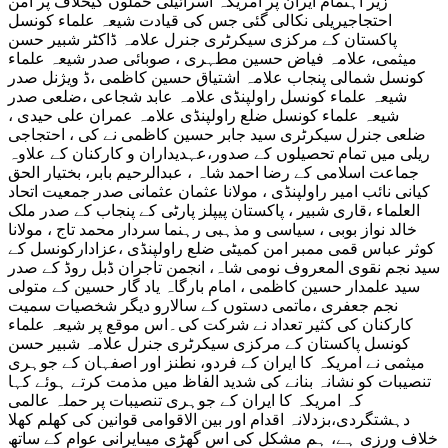
زیر اہتمام ایران پر امریکہ اسرائیلی حملوں کیخلاف پُر امن
احتجاجیریلی نکالی گئی جس کی قیادت شیعہ علماء کونسل
پاکستان کے مرکزی سیکرٹری جنرل علامہ ڈاکٹر شبیر حسن
میثمی، علامہ فیاض حسین مطہری ، صوبائی صدر شیعہ علماء
کونسل شمالی پنجاب علامہ اشتیاق حسین کاظمی ،ڈ ویژنل صدر
شیعہ علماء کونسل راولپنڈی علامہ عابد شجاعی ،ضلعی صدر
شیعہ علماء کونسل ضلع راولپنڈی علامہ عمران علی حیدی ،
ضلعی جنرل سیکرٹری سید جابر حسین کاظمی نے کی ، احتجاجی
ریلی میں تمام تحصیلوں کے صدور،عہدیداران و کارکنان کے علاوہ
جماعت اسلامی کے رضا احمد شاہ ، عبدالرحیم بابر، بختیار الحق
کیانی نائب امیر راولپنڈی ، مولانا عثمان عثمانی صدر جمعیت اتحاد
العلماء ،قاری شبیر ، پاکستان پیپلز پارٹی کے پنجاب کے صدر ملک
خالد نواز بوبی ، سیاسی و مذہبی رہنما سردار محمد تاج ، مولانا
کوثر عباس قمی ممبر امن کمیٹی ضلع راولپنڈی ،عزادارکونسل کے
سید نجم نقوی المعروف نومی شاہ، انجمن تاجران ڈبل روڈ کے صدر
سید علمدار حسین کاظمی ، امام بارگاہ یاد گار حسین کے متولی
نجم جعفری ،ماتمی دستوں کے سالارو دیگر شخصیات سمیت
کارکنان کی کثیر تعداد نے شرکت کی۔اس موقع پر شیعہ علماء
کونسل پاکستان کے مرکزی سیکرٹری جنرل علامہ شبیر حسن
میثمی نے امریکہ کا ایران کے فردو، نطنز اور اصفہان کے جوہری
تنصیبات کو نشانہ بنانے کی شدید الفاظ میں مذمت کرتے ہوئے کہا
کہ امریکہ کا ایران کے جوہری تنصیبات پر حملہ عالمی
دہشتگردی،بزدلانہ اقدام اور بین الاقوامی قوانین کی کھلم کھلا
خلاف ورزی ہے، ہم مشکل کی اس گھڑی میںایرانی عوام کے ساتھ