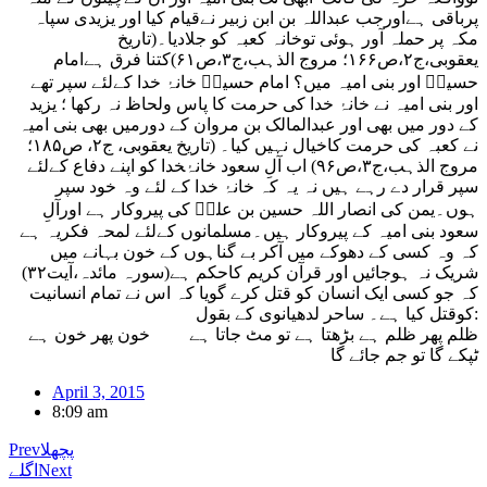
پرباقی ہےاورجب عبداللہ بن ابن زبیر نےقیام کیا اور یزیدی سپاہ
مکہ پر حملہ آور ہوئی توخانہ کعبہ کو جلادیا۔(تاریخ
یعقوبی،ج۲،ص۱۶۶؛ مروج الذہب،ج۳،ص۶۱)کتنا فرق ہےامام
حسینؑ اور بنی امیہ میں؟ امام حسینؑ خانۂ خدا کےلئے سپر تھے
اور بنی امیہ نے خانۂ خدا کی حرمت کا پاس ولحاظ نہ رکھا ؛ یزید
کے دور میں بھی اور عبدالمالک بن مروان کے دورمیں بھی بنی امیہ
نے کعبہ کی حرمت کاخیال نہیں کیا۔ (تاریخ یعقوبی، ج۲، ص۱۸۵؛
مروج الذہب،ج۳،ص۹۶) اب آلِ سعود خانۂخدا کو اپنے دفاع کےلئے
سپر قرار دے رہے ہیں نہ یہ کہ خانۂ خدا کے لئے وہ خود سپر
ہوں۔یمن کی انصار اللہ حسین بن علیؑ کی پیروکار ہے اورآلِ
سعود بنی امیہ کے پیروکار ہیں۔مسلمانوں کےلئے لمحہ فکریہ ہے
کہ وہ کسی کے دھوکے میں آکر بے گناہوں کے خون بہانے میں
شریک نہ ہوجائیں اور قرآن کریم کاحکم ہے(سورہ مائدہ،آیت۳۲)
کہ جو کسی ایک انسان کو قتل کرے گویا کہ اس نے تمام انسانیت
کوقتل کیا ہے۔ ساحر لدھیانوی کے بقول:
ظلم پھر ظلم ہے بڑھتا ہے تو مٹ جاتا ہے خون پھر خون ہے
ٹپکے گا تو جم جائے گا
April 3, 2015
8:09 am
پچھلا
Prev
Next
اگلے