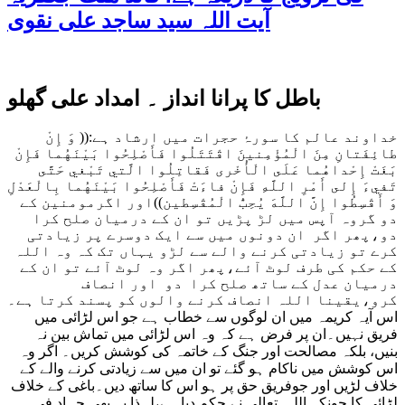
آیت اللہ سید ساجد علی نقوی
باطل کا پرانا انداز ۔ امداد علی گھلو
خداوند عالم کا سورۂ حجرات میں ارشاد ہے:(( وَ إِنْ
طائِفَتانِ مِنَ الْمُؤْمِنينَ اقْتَتَلُوا فَأَصْلِحُوا بَيْنَهُما فَإِنْ
بَغَتْ إِحْداهُما عَلَى الْأُخْرى‏ فَقاتِلُوا الَّتي‏ تَبْغي‏ حَتَّى
تَفي‏ءَ إِلى‏ أَمْرِ اللَّهِ فَإِنْ فاءَتْ فَأَصْلِحُوا بَيْنَهُما بِالْعَدْلِ
وَ أَقْسِطُوا إِنَّ اللَّهَ يُحِبُّ الْمُقْسِطين‏))اور اگرمومنین کے
دو گروہ آپس میں لڑ پڑیں تو ان کے درمیان صلح کرا
دو،پھر اگر ان دونوں میں سے ایک دوسرے پر زیادتی
کرے تو زیادتی کرنے والے سے لڑو یہاں تک کہ وہ اللہ
کے حکم کی طرف لوٹ آئے،پھر اگر وہ لوٹ آئے تو ان کے
درمیان عدل کے ساتھ صلح کرا دو اور انصاف
کرو،یقینا اللہ انصاف کرنے والوں کو پسند کرتا ہے۔
اس آیہ کریمہ میں ان لوگوں سے خطاب ہے جو اس لڑائی میں
فریق نہیں۔ان پر فرض ہے کہ وہ اس لڑائی میں تماش بین نہ
بنیں، بلکہ مصالحت اور جنگ کے خاتمہ کی کوشش کریں۔ اگر وہ
اس کوشش میں ناکام ہو گئے تو ان میں سے زیادتی کرنے والے کے
خلاف لڑیں اور جوفریق حق پر ہو اس کا ساتھ دیں۔باغی کے خلاف
لڑائی کا چونکہ اللہ تعالی نے حکم دیا ہے،لہذا یہ بھی جہاد فی