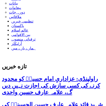
بیانات
پیغامات
دورہ جات
ملاقاتیں
تنظیمی خبریں
پاکستان
عالم اسلام
بین الاقوامی
ترقیاتی منصوبے
آرٹیکلز
ہمارے بارے میں
تازه خبریں
راولپنڈی: عزاداریِ امام حسینؑ کو محدود
کرنے کی کسی سازش کی اجازت نہیں دیں
گے، علامہ عارف حسین واحدی
شہید قائد علامہ عارف حسین الحسینیؒ کی