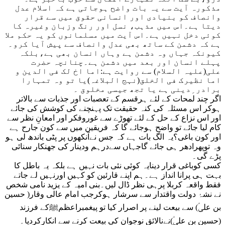
مذکورہ آیت سے یہ بات واضح ہوجاتی ہے کہ اسلام عدل
وانصاف کو بنیادی اور انسانی حقوق میں سے قرار
دیتا ہے۔اس میں مذہب، نسل اور رنگ وزبان وغیرہ کا
کوئی دخل نہیں ہے۔اس آیت میں مسلمانوں کو یہ حکم ملا
ہے کہ دشمن کے ساتھ بھی عدل وانصاف سے پیش آیا کرو۔
کیونکہ جہاں وہ دشمن ہے وہاں انسان بھی ہے،بلکہ
پہلے انسان اور بعد میں دشمن ہے۔چنانچہ حضرت
علی(علیہ السلام) سے روایت ہے:اما اخ لک فی الدین و
اما نظیرک فی الخلق(نہج البلاغہ)یا تو وہ تمہارا
برادر ِدینی ہے یا تجھ جیسی مخلوق ۔
اگر چند لمحات کے لئے ہرقسم کے تعصبات اور جذبات سے بالاتر
ہوکر اس مسئلہ کی کنہ حقیقت تک پہنچنے کی کوشش کی جائے
اور اس نزاع کے حل کے لئے تھوڑے سے غوروفکر اور امعانِ نظر سے
کام لیا جائے تو واضح ہوجائے گا کہ فریقین میں سے کون جارح ہے
اور کون باغی؟یہ الگ بات ہے کہ جس نےآنکھوں پر پٹی باندھ لی ہو
وہ توپھرادھر ہی جائے گاجہاں سےدرہم ودینار کی جھنکار سنائی
پڑے گی۔
کسی کوباغی قرار دینایہ کوئی نئی بات نہیں ہے بلکہ یہ باطل کا
بہت ہی پرانا انداز ہے۔ہم اپنے قارئین کو کہیں اورنہیں لے جاتے
فقط واقعہ کربلا پرہی نظر ڈال لیں۔بنی امیہ کے یزید نامی شخص
نے نشۂ دولت واقتدار سے سرشار ہوکرجب امام عالی وقار( حسین
بن علیؑ) سے بیعت لینے پر اصرار کیا تو پیغمبراعظمﷺکے فرزند
(حسین بن علیؑ)نےنالائق نوجوان کی بیعت کرنے سے انکارکردیا۔