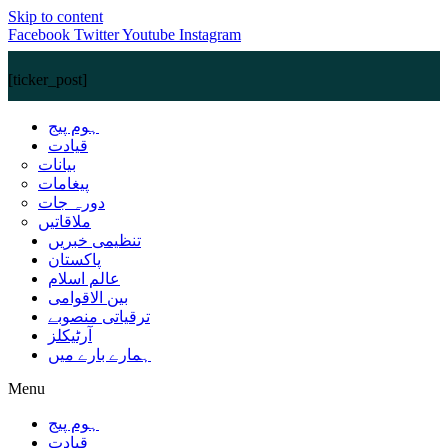
Skip to content
Facebook
Twitter
Youtube
Instagram
[ticker_post]
ہوم پیج
قیادت
بیانات
پیغامات
دورہ جات
ملاقاتیں
تنظیمی خبریں
پاکستان
عالم اسلام
بین الاقوامی
ترقیاتی منصوبے
آرٹیکلز
ہمارے بارے میں
Menu
ہوم پیج
قیادت