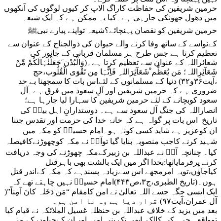
حرمین شریفین کی حفاظت کاراگ الاپ کر کیوں لوگوں کی آنکھوں
میں دھول جھونکی جارہی ہے۔کیا یہ ممکن ہے کہ ایک شیعہ
حرمین شریفین کو نقصان پہنچائے؟شیعہ تواپنے پیارے نبیﷺ
کےنواسے کے ساتھ وفا کرنے والے حیوان کی ذوالجناح کے عنوان سے
تعظیم کرتا ہے جس طرح ہر مسلمان قربانی کے جانور کی
شعائراللہ کے عنوان سے تعظیم کرتا ہے۔(وَالْبُدْن َجَعَلْنٰہَالَکُمْ مِّنْ
شَعَآئِرِاللہ؛ مَن یُعَظِّم ْشَعَآئِرَاللہِ فَاِنَّہَا مِن تَقْوَی الْقُلُوب،حج
،آیت۳۶و۳۲) دنیا کے مسلمانوں کے لئےاس بات کا سمجھنا بے حد
ضروری ہے کہ حرمین شریفین اور آلِ سعود میں فرق ہے۔آل
سعود کوبچانے کے لئے حرمین شریفین کا سہارا لیا جارہا ہے؛
انصاراللہ کی جنگ آل سعود سے ہے۔ دوستدارانِ اہل بیتؑ کی
تاریخ اس بات پر گواہ ہے کہ خانۂ خدا کی حرمت اور تقدس جتنا
ان کوعزیز ہے شاید کسی کونہ ہو۔امام حسینؑ کو مکہ میں
شہید کرنے کاجب منصوبہ بنایا گیا توآپؑ نے مکہ کوچھوڑنےکافیصلہ
کیا۔ چنانچہ آپؑ نے عبداللہ بن زبیرکےمکہ چھوڑنے کی وجہ دریافت
کرنے پرفرمایاتھا:بخدا اگر میں ایک بالشت بھی باہرقتل
کیاجاؤں،تویہ امرمجھے اس سےزیادہ پسندہے کہ مکہ کےاندر قتل
ہوں۔(تاریخ الطبری،ج۳،ص۴۴۳)امام حسینؑ نہیں چاہتے تھے کہ
ایک ایسی جگہ جسے اللہ تعالیٰ نے امن کامقام “مَن دَخَلہ کانَ آمِناً”(
آل عمران،آیت۹۷) قرار دیا ہے وہ نا امن ہو۔
بعد میں یزید کے خلاف عبداللہ بن حنظلہ غسیل الملائکہ نے قیام کیا
توواقعہ حرہ کی کالک ابھی تک بنی امیہ اور ان کےچیلوں کے منہ