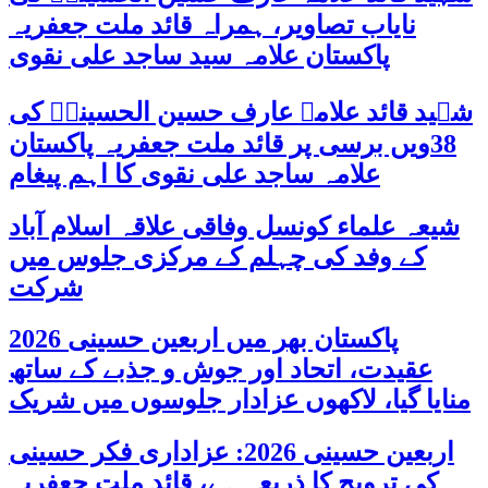
نایاب تصاویر، ہمراہ قائد ملت جعفریہ
پاکستان علامہ سید ساجد علی نقوی
شہید قائد علامہ عارف حسین الحسینیؒ کی
38ویں برسی پر قائد ملت جعفریہ پاکستان
علامہ ساجد علی نقوی کا اہم پیغام
شیعہ علماء کونسل وفاقی علاقہ اسلام آباد
کے وفد کی چہلم کے مرکزی جلوس میں
شرکت
پاکستان بھر میں اربعین حسینی 2026
عقیدت، اتحاد اور جوش و جذبے کے ساتھ
منایا گیا، لاکھوں عزادار جلوسوں میں شریک
اربعین حسینی 2026: عزاداری فکر حسینی
کی ترویج کا ذریعہ ہے، قائد ملت جعفریہ