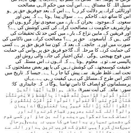
سبیل اللہ کا مصداق ہے۔اس آیت میں حکمِ الہی مصالحت
اورثالثی کرانے پر دلالت کر رہا ہے اس کے بعد جوفریق حق پر ہو
اس کا ساتھ دینے کاحکم ہے ۔ سوال پیدا ہوتا ہے کہ یمن اور
سعودیہ کےموجودہ بحران کے بارے میں سعودی نواز گروہوں اور
نوازشریف حکومت نے مصالحت کرانے کی کتنی کوشش کی ہے؟
اور فریقین کے مابین نزاع کے بارے میں کس حد تک تحقیقات کی
گئی ہیں کہ آیاسعودیہ حق پر ہے؟ مصالحت کرانے میں ناکامی کی
صورت میں اور یہ جانچنے کے بعد کہ کون سا فریق حق پر ہے کسی
کی حمایت کرنے کا مرحلہ آئے گا؛جو فریق حق پرہواس کی حمایت
میں فوج بھیجنی ہوگی ۔لیکن اختیار کی جانے والی روش اور
پالیسی سے تو یہ معلوم ہوتا ہے کہ انہوں نے اس مسئلہ کی
حقیقت کوسمجھنے کی کوشش نہیں کی یا پھر بعض مصلحتوں کے
تحت اسے غلط طریقہ سے پیش کیا جا رہا ہے۔جیسا کہ تاریخ میں
اکثر اس طرح کےمسائل کی یہی کیفیت رہی ہے۔یہاں
پرمسلمانوں کو انصاف کا دامن تھامنا ہوگا نہ کہ جانبداری کا؛
سورۂ مائدہ کی آیت نمبر۸/ ملاظہ ہو : ((يا أَيُّهَا الَّذينَ
آمَنُوا كُونُوا قَوَّامينَ لِلَّهِ شُهَداءَ بِالْقِسْطِ وَ لا يَجْرِمَنَّكُمْ
شَنَآنُ قَوْمٍ عَلى‏ أَلاَّ تَعْدِلُوا اعْدِلُوا هُوَ أَقْرَبُ لِلتَّقْوى‏ وَ
اتَّقُوا اللَّهَ إِنَّ اللَّهَ خَبيرٌ بِما تَعْمَلُون‏)) اے ایمان
والو ! اللہ کے لئے بھرپور قیام کرنے والے اور
انصاف کے ساتھ گواہی دینے والے بن جاؤ اور کسی قوم
کی دشمنی تمہاری بے انصافی کا سبب نہ بنے،(ہرحال
میں)عدل کرو ! یہی تقویٰ کے قریب ترین ہے اور اللہ سے
ڈرو،بے شک اللہ تمہارے اعمال سے خوب باخبر ہے۔