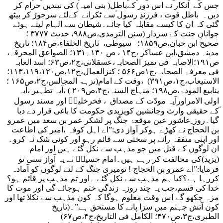
جس کے انکار نے اس دور کےباطل( بنی امیہ) کی نیندیں حرام کر
دیں۔ باطل قوت ، فرزندِ رسول ؐسے ٹکرانے کےلئے سرجوڑ کر بیٹھ
گئی کہ ان کا کیسے مقابلہ کیا جائے۔شیطان سے الہام لیتے ہوئے
جوانانِ جنت کے سردار (سنن الترمذی،ص۹۸۸، حدیث ۳۷۷۷ ؛
صحیح ابن حبان،ص۱۸۵۹؛ سیوطی، تاریخ الخلفاء،ص۱۸۴؛ تاریخ
مدینہ دمشق،ابن عساکر ،ج۱۴ ، ص ۱۳۰۔۱۳۱؛ الصواعق المحرقہ،
ص۱۹۱؛الاصابہ فی تمیز الصحابہ،عسقلانی،ج۲،ص۶۳؛ اسد الغابہ
فی معرفۃ الصحابہ،ج۱ص۵۶۶ ؛ کنزالعمال،ج۱۲،ص۱۱۳،۱۱۹،۱۲۰؛
الاستیعاب،ج۱،ص۳۹۱) ،وقت کے امام(نزہۃ المجالس،ج۲،ص۱۶۵ ؛
ینابیع المودۃ،ص۱۹۸؛ منہاج السنہ،ج۴،ص۲۰۹ ) ،آیہ تطہیر ،آیہ
اولی الامراورآیہ مودّت کے مصداق ، فخرخلیلؑ اور مسند رسول
ؐکے حقیقی وارث وجانشین کویزیدی حکومت کا باغی قرار دے دیا
گیا۔روز ِعاشور عین موقعۂ جنگ پر لشکر عمر بن سعد میں عمرو
بن الحجاج نے کھڑے ہوکر آواز دی:”اے اہل کوفہ ،امیر کی اطاعت
اور اپنی متفقہ رائے پر سختی سے قائم رہو اور کوئی شک نہ کرو۔
ان لوگوں کے قتل میں جو مذہب سے نکل گئے ہیں اور امام
(یزید)کی مخالفت کر رہے ہیں۔امام حسینؑ نے یہ آواز سنی تو
فرمایا:”اے عمرو بن الحجاج ! تومیری جنگ کے لئے لوگوں کو آمادہ
کررہا ہے؟کیا ہم مذہب سے نکل گئے ۔اور تم مذہب پر قائم ہو؟
خدا کی قسم،جب یہ چند روزہ زندگی ختم ہوجائے گی اور موت کا
مزہ چکھو گے اس وقت معلوم ہوگا کہ کون مذہب سے نکلا تھا اور
کون آتش جہنم میں سزا پانے کا مستحق ہے”۔(تاریخ
الطبری،ج۳،ص۴۷۰؛ الکامل فی التاریخ،ج۴،ص۶۷)