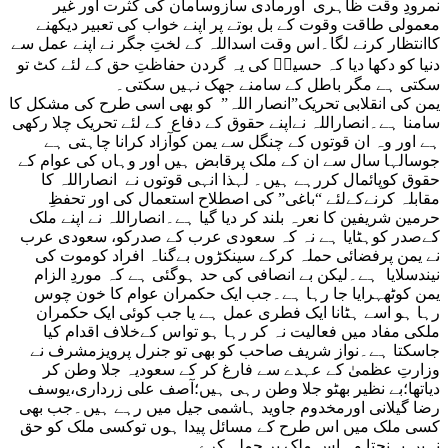
نمرودِ وقت ظاہری اورمادی سازوسامان کی کثرت اور غیر
معمولی طاقت وقوت کے بل بوتے پر اپنے خواب کی تعبیر دیکھنے
کاانتظار کرنے لگا۔اس وقت اسداللہ کے لختِ جگر نے اپنے عمل سے
دنیا کو دکھا دیا کہ حسینؑ کی یہ گردن حفاظتِ حق کے لئے کٹ تو
سکتی ہے مگر باطل کے سامنے جھک نہیں سکتی۔
یمن کی انقلابی تحریک”انصار اللہ” کو بھی اسی طرح کی مشکل کا
سامنا ہے۔انصاراللہ نےاپنے حقوق کے دفاع کے لئے تحریک چلا رکھی
ہے اور وہ ان قوتوں کے چنگل سے یمن کوآزاد کرانا چاہتی ہے
جوسالہا سال سے ان کے ملک پرقابض ہیں اور وہاں کی عوام کے
حقوق کوپائمال کررہے ہیں۔ لہذا انہی قوتوں نے انصاراللہ کا
مقابلہ کرنےکےلئے “باغی” کی اصطلاح استعمال کی اور تحفظِ
حرمین شریفین کا نعرہ بلند کر دیا گیا ہے۔انصاراللہ نے اپنے ملک
کےصدر کوہٹایا ہے نہ کہ سعودی عرب کے صدرکو، سعودی عرب
نے یمن پرفضائی حملہ کرکے سینکڑوں بےگناہ افراد کوموت کی
نیندسلایا ہے۔لیکن بے انصافی کی حد ہوگئی ہے کہ موردِ الزام
یمن کوٹھہرایا جا رہا ہے۔جب ایک حکمران عوام کا خون چوس
رہا ہو اسے ہٹانا ایک فطری عمل ہے یا جب کوئی ایک حکمران
ملکی مفاد میں فعالیت نہ کر رہا ہو تواس کےخلاف اقدام کیا
جاسکتا ہے۔نواز شریف صاحب کو بھی تو جنرل پرویزمشرف نے
وزارتِ عظمیٰ کے عہدے سے فارغ کر کے سعودیہ جلا وطن کر
دیاتھا؛بے نظیر بھٹو جلا وطن رہی ہیں؛آصف علی زرداری،یوسف
رضا گیلانی اورمخدوم جاوید ہاشمی جیل میں رہے ہیں۔جب بھی
کسی ملک میں اس طرح کے مسائل پیدا ہوں توکسی ملک کو حق
نہیں پہنچتا وہ اس ملک پر حملہ کرے۔