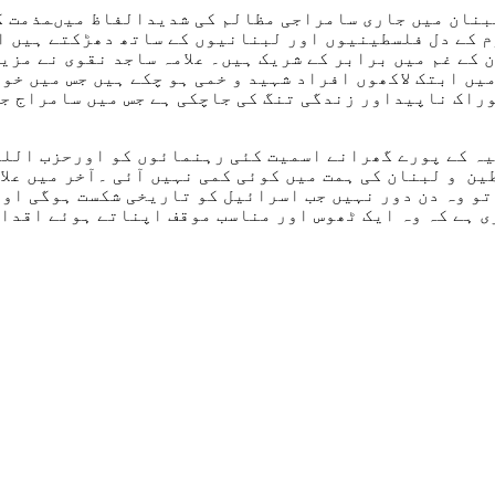
لبنان میں جاری سامراجی مظالم کی شدیدالفاظ میںمذمت ک
وم کے دل فلسطینیوں اور لبنانیوں کے ساتھ دھڑکتے ہیں 
ن کے غم میں برابر کے شریک ہیں۔ علامہ ساجد نقوی نے مز
یں ابتک لاکھوں افراد شہید و خمی ہو چکے ہیں جس میں خ
راک ناپیداور زندگی تنگ کی جاچکی ہے جس میں سامراج جد
ہ کے پورے گھرانے اسمیت کئی رہنمائوں کو اورحزب اللہ
ین و لبنان کی ہمت میں کوئی کمی نہیں آئی ۔آخر میں علا
تو وہ دن دور نہیں جب اسرائیل کو تاریخی شکست ہوگی او
ی ہے کہ وہ ایک ٹھوس اور مناسب موقف اپناتے ہوئے اقدا