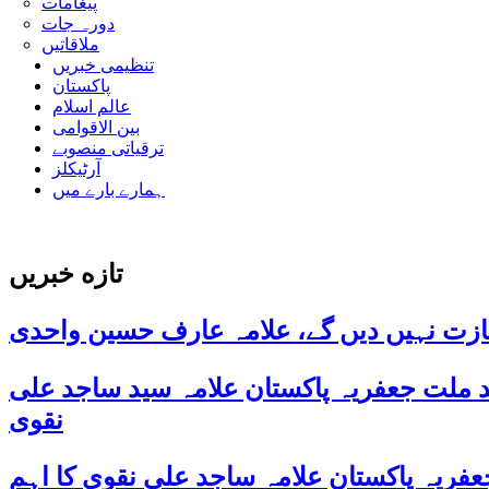
پیغامات
دورہ جات
ملاقاتیں
تنظیمی خبریں
پاکستان
عالم اسلام
بین الاقوامی
ترقیاتی منصوبے
آرٹیکلز
ہمارے بارے میں
تازه خبریں
ازت نہیں دیں گے، علامہ عارف حسین واحدی
د ملت جعفریہ پاکستان علامہ سید ساجد علی
نقوی
ی 38ویں برسی پر قائد ملت جعفریہ پاکستان علامہ ساجد علی نقوی کا اہم