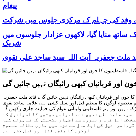
پیغام
 کے وفد کی چہلم کے مرکزی جلوس میں شرکت
د اور جوش و جذبے کے ساتھ منایا گیا، لاکھوں عزادار جلوسوں میں
شریک
ون اور قربانیاں کبھی رائیگاں نہیں جائیں گی
کا خون اور قربانیاں کبھی رائیگاں نہیں جائیں گی، قائد ملت جعفریہ
م معصوم لوگوں کا منظم قتل اور نسل کشی ہے، علامہ ساجد نقوی
ھڑکتے ہیں اور ہم فلسطینی ولبنانی عوام کی حمایت جاری رکھیں گے
ریہ پاکستان علامہ سید ساجد علی نقوی نے سامراجی قوتوں کا اسرائیل کے
خلاف اہل غزہ و بیروت سے اظہار یکجہتی کرتے ہوئے کہا
گی،اسرائیل کی ایک سال سے غزہ میں جاری مظالم معصوم
لوگوں کا منظم قتل اور نسل کشی ہے۔