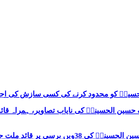
م حسینؑ کو محدود کرنے کی کسی سازش کی اج
 حسین الحسینیؒ کی نایاب تصاویر، ہمراہ قائ
شہید قائد علامہ عارف حسین الحسینیؒ ک