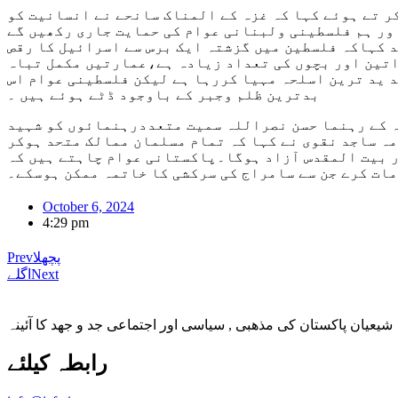
ر تے ہوئے کہا کہ غزہ کے المناک سانحے نے انسانیت کو
اور ہم فلسطینی ولبنانی عوام کی حمایت جاری رکھیں گے
ید کہاکہ فلسطین میں گزشتہ ایک برس سے اسرائیل کا رقص
واتین اور بچوں کی تعداد زیادہ ہے،عمارتیں مکمل تباہ
 ید ترین اسلحہ مہیا کررہا ہے لیکن فلسطینی عوام اس
بدترین ظلم وجبر کے باوجود ڈٹے ہوئے ہیں ۔
 کے رہنما حسن نصراللہ سمیت متعددرہنمائوں کو شہید
مہ ساجد نقوی نے کہا کہ تمام مسلمان ممالک متحد ہوکر
ر بیت المقدس آزاد ہوگا۔پاکستانی عوام چاہتے ہیں کہ
مات کرے جن سے سامراج کی سرکشی کا خاتمہ ممکن ہوسکے۔
October 6, 2024
4:29 pm
پچھلا
Prev
Next
اگلے
شیعیان پاکستان کی مذهبی , سیاسی اور اجتماعی جد و جهد کا آئینہ