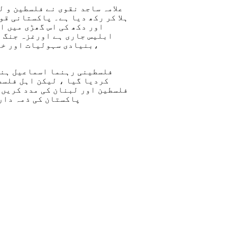
علامہ ساجد نقوی نے فلسطین و 
ہلا کر رکھ دیا ہے۔ پاکستانی ق
اور دکھ کی اس گھڑی میں ا
ابلیس جاری ہے اورغزہ جنگ م
،بنیادی سہولیات اور خو
فلسطینی رہنما اسماعیل ہنی
کردیا گیا ، لیکن اہل فلسط
فلسطین اور لبنان کی مدد کریں 
پاکستان کی ذمہ دار