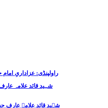
راولپنڈی: عزاداریِ اما
شہید قائد علامہ عارف