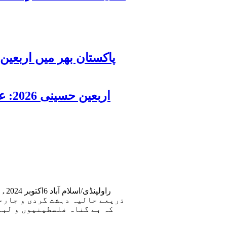
اربعین حسینی 2026: عزاداری فکر حسینی کی ترویج کا ذریعہ ہے، قائد ملت جعفریہ آیت اللہ سید ساجد علی نقوی
را
ذریعے حالیہ دہشت گردی و جارحی
کہ بے گناہ فلسطینیوں و لبن