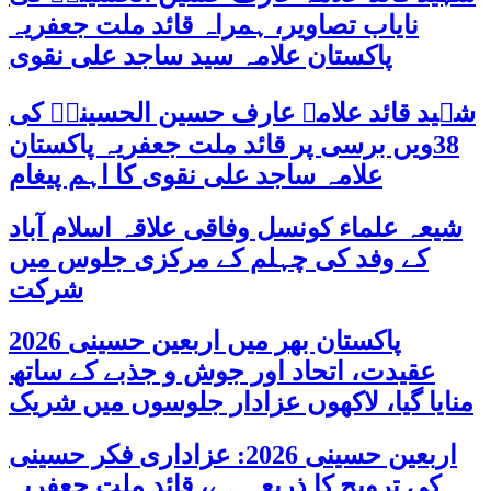
نایاب تصاویر، ہمراہ قائد ملت جعفریہ
پاکستان علامہ سید ساجد علی نقوی
شہید قائد علامہ عارف حسین الحسینیؒ کی
38ویں برسی پر قائد ملت جعفریہ پاکستان
علامہ ساجد علی نقوی کا اہم پیغام
شیعہ علماء کونسل وفاقی علاقہ اسلام آباد
کے وفد کی چہلم کے مرکزی جلوس میں
شرکت
پاکستان بھر میں اربعین حسینی 2026
عقیدت، اتحاد اور جوش و جذبے کے ساتھ
منایا گیا، لاکھوں عزادار جلوسوں میں شریک
اربعین حسینی 2026: عزاداری فکر حسینی
کی ترویج کا ذریعہ ہے، قائد ملت جعفریہ