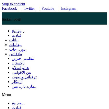
Skip to content
Facebook
Twitter
Youtube
Instagram
[ticker_post]
ہوم پیج
قیادت
بیانات
پیغامات
دورہ جات
ملاقاتیں
تنظیمی خبریں
پاکستان
عالم اسلام
بین الاقوامی
ترقیاتی منصوبے
آرٹیکلز
ہمارے بارے میں
Menu
ہوم پیج
قیادت