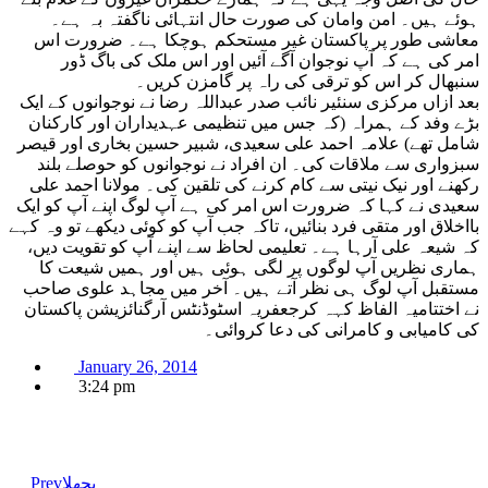
ہوئے ہیں۔ امن وامان کی صورت حال انتہائی ناگفتہ بہ ہے۔
معاشی طور پر پاکستان غیر مستحکم ہوچکا ہے۔ ضرورت اس
امر کی ہے کہ آپ نوجوان آگے آئیں اور اس ملک کی باگ ڈور
سنبھال کر اس کو ترقی کی راہ پر گامزن کریں۔
بعد ازاں مرکزی سنئیر نائب صدر عبداللہ رضا نے نوجوانوں کے ایک
بڑے وفد کے ہمراہ (کہ جس میں تنظیمی عہدیداران اور کارکنان
شامل تھے) علامہ احمد علی سعیدی، شبیر حسین بخاری اور قیصر
سبزواری سے ملاقات کی۔ ان افراد نے نوجوانوں کو حوصلے بلند
رکھنے اور نیک نیتی سے کام کرنے کی تلقین کی۔ مولانا احمد علی
سعیدی نے کہا کہ ضرورت اس امر کی ہے آپ لوگ اپنے آپ کو ایک
بااخلاق اور متقی فرد بنائیں، تاکہ جب آپ کو کوئی دیکھے تو وہ کہے
کہ شیعہ علی آرہا ہے۔ تعلیمی لحاظ سے اپنے آپ کو تقویت دیں،
ہماری نظریں آپ لوگوں پر لگی ہوئی ہیں اور ہمیں شیعت کا
مستقبل آپ لوگ ہی نظر آتے ہیں۔ آخر میں مجاہد علوی صاحب
نے اختتامیہ الفاظ کہہ کرجعفریہ اسٹوڈنٹس آرگنائزیشن پاکستان
کی کامیابی و کامرانی کی دعا کروائی۔
January 26, 2014
3:24 pm
پچھلا
Prev