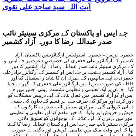
آیت اللہ سید ساجد علی نقوی
جے ایس او پاکستان کے مرکزی سینیئر نائب
صدر عبداللہ رضا کا دورہ آزاد کشمیر
جعفریہ پریس – جعفریہ اسٹوڈنٹس آرگنائزیشن پاکستان، آزاد
کشمیر کے آرگنائزر علی جعفری کی خصوصی دعوت پر جے ایس او
کے مرکزی سینیئر نائب صدر عبداللہ رضا نے آزاد کشمیر کا دورہ
کیا۔ آزاد کشمیر پہنچنے پر جے ایس او کشمیر کے آرگنائزر برادرعلی
جعفری نے اپنے ساتھیوں کے ہمراہ ان کا شاندار استقبال کیا اور
قافلے کی صورت میں انہیں آرگنائزر علی جعفری کے گھر لے جایا
گیا۔ جہاں پر ایک تعلیمی و تنظیمی نشست ہوئی، جس میں جے
ایس او کو آزاد کشمیر میں فعال بنانے کے لیے درپیش مشکلات کو
دور کرنے اور مرکز کی طرف سے ہر قسم کے تعاون کی یقینی
دہانی کروائی گئی۔ مرکزی سینیئر نائب صدر نے کارکنوں کے
جوش و خروش اور ولولہ کا خیر مقدم کیا اور تعلیمی و تنظیمی
امور میں بہتری کے لیے علاقہ کے نوجوانوں کو تشویق دلائی۔
مرکزی سینئر نائب صدر جے ایس او پاکستان عبداللہ رضا کا کہنا
تھا کہ اس وقت ملک میں بدامنی، کرپشن اور ناگفتہ بہ صورت
حال کی اصل وجہ یہی ہے کہ ہمارے حکمران غیروں کے غلام بنے