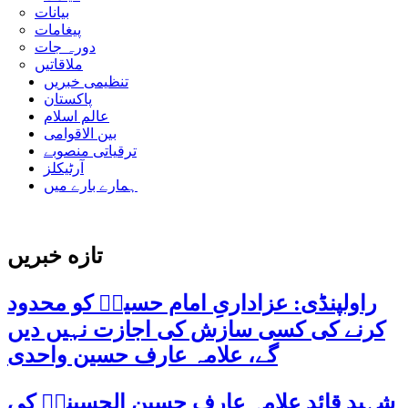
بیانات
پیغامات
دورہ جات
ملاقاتیں
تنظیمی خبریں
پاکستان
عالم اسلام
بین الاقوامی
ترقیاتی منصوبے
آرٹیکلز
ہمارے بارے میں
تازه خبریں
راولپنڈی: عزاداریِ امام حسینؑ کو محدود
کرنے کی کسی سازش کی اجازت نہیں دیں
گے، علامہ عارف حسین واحدی
شہید قائد علامہ عارف حسین الحسینیؒ کی