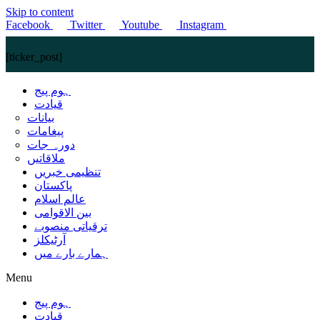
Skip to content
Facebook
Twitter
Youtube
Instagram
[ticker_post]
ہوم پیج
قیادت
بیانات
پیغامات
دورہ جات
ملاقاتیں
تنظیمی خبریں
پاکستان
عالم اسلام
بین الاقوامی
ترقیاتی منصوبے
آرٹیکلز
ہمارے بارے میں
Menu
ہوم پیج
قیادت