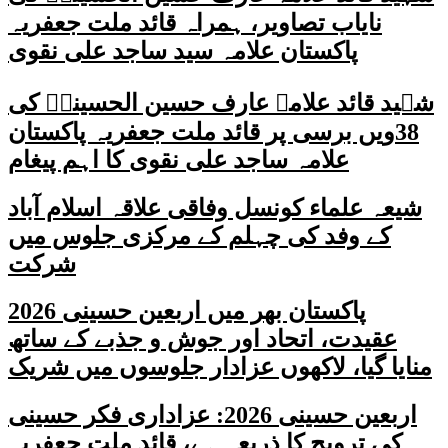
نایاب تصاویر، ہمراہ قائد ملت جعفریہ
پاکستان علامہ سید ساجد علی نقوی
شہید قائد علامہ عارف حسین الحسینیؒ کی
38ویں برسی پر قائد ملت جعفریہ پاکستان
علامہ ساجد علی نقوی کا اہم پیغام
شیعہ علماء کونسل وفاقی علاقہ اسلام آباد
کے وفد کی چہلم کے مرکزی جلوس میں
شرکت
پاکستان بھر میں اربعین حسینی 2026
عقیدت، اتحاد اور جوش و جذبے کے ساتھ
منایا گیا، لاکھوں عزادار جلوسوں میں شریک
اربعین حسینی 2026: عزاداری فکر حسینی
کی ترویج کا ذریعہ ہے، قائد ملت جعفریہ