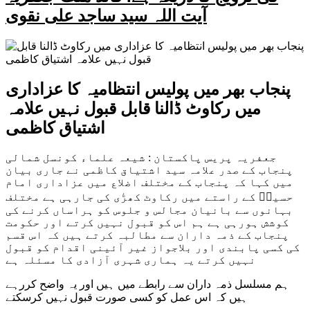
آیت اللہ سید ساجد علی نقوی
پنجاب بھر میں پولیس انتظامیہ کا عزاداری
میں رکاوٹ ڈالنا قابل قبول نہیں علامہ
اشتیاق کاظمی
جعفریہ پریس پاکستان : شیعہ علماء کونسل شمالی
پنجاب کے صدر علامہ سید اشتیاق کاظمی نے جاری بیان
میں کہا کہ پنجاب کے مختلف اضلاع میں عزاداری امام
حسینؑ کے راستے میں رکاوٹ کھڑٰی کی جارہی ہے مختلف
بہانوں سے بانیان مجالس و جلوس کو ہراساں کرنے کی
کوشش ہورہی ہے ہم اس کو قبول نہیں کرتے اور حکومت
پنجاب کے ذمہ داران سے مطالبہ کرتے ہیں کہ اس قسم
کی کسی پابندی اور بلاجواز غیر آئینی اقدام کو قبول
نہیں کرتے یہ ہماری شہری آزادی کا مسئلہ ہے
ہم مسلسل ذمہ داران سے رابطے میں ہیں اور یہ واضح کررہے
ہیں کہ اس عمل کو کسی صورت قبول نہیں کرسکتے