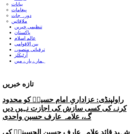
بیانات
پیغامات
دورہ جات
ملاقاتیں
تنظیمی خبریں
پاکستان
عالم اسلام
بین الاقوامی
ترقیاتی منصوبے
آرٹیکلز
ہمارے بارے میں
تازه خبریں
راولپنڈی: عزاداریِ امام حسینؑ کو محدود
کرنے کی کسی سازش کی اجازت نہیں دیں
گے، علامہ عارف حسین واحدی
شہید قائد علامہ عارف حسین الحسینیؒ کی