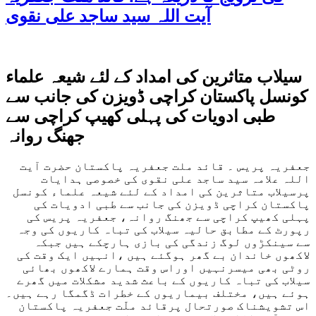
آیت اللہ سید ساجد علی نقوی
سیلاب متاثرین کی امداد کے لئے شیعہ علماء
کونسل پاکستان کراچی ڈویزن کی جانب سے
طبی ادویات کی پہلی کھیپ کراچی سے
جھنگ روانہ
جعفریہ پریس ۔ قائد ملت جعفریہ پاکستان حضرت آیت
اللہ علامہ سید ساجد علی نقوی کی خصوصی ہدایات
پرسیلاب متاثرین کی امداد کے لئے شیعہ علماء کونسل
پاکستان کراچی ڈویزن کی جانب سے طبی ادویات کی
پہلی کھیپ کراچی سے جھنگ روانہ، جعفریہ پریس کی
رپورٹ کے مطابق حالیہ سیلاب کی تباہ کاریوں کی وجہ
سے سینکڑوں لوگ زندگی کی بازی ہارچکے ہیں جبکہ
لاکھوں خاندان بے گھر ہوگئے ہیں ،انہیں ایک وقت کی
روٹی بھی میسرنہیں اوراس وقت ہمارے لاکھوں بھائی
سیلاب کی تباہ کاریوں کے باعث شدید مشکلات میں گھرے
ہوئے ہیں، مختلف بیماریوں کے خطرات ڈگمگا رہے ہیں۔
اس تشویشناک صورتحال پرقائد ملّت جعفریہ پاکستان