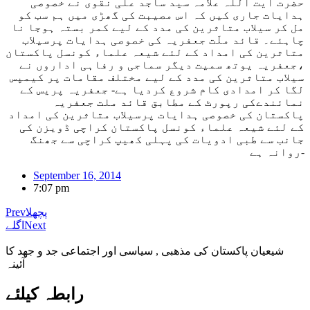
حضرت آیت اللہ علامہ سید ساجد علی نقوی نے خصوصی
ہدایات جاری کیں کہ اس مصیبت کی گھڑی میں ہم سب کو
مل کر سیلاب متاثرین کی مدد کے لیے کمر بستہ ہوجا نا
چاہئے۔ قائد ملّت جعفریہ کی خصوصی ہدایات پرسیلاب
متاثرین کی امداد کے لئے شیعہ علماء کونسل پاکستان
،جعفریہ یوتھ سمیت دیگر سماجی و رفاہی اداروں نے
سیلاب متاثرین کی مدد کے لیے مختلف مقامات پر کیمپس
لگا کر امدادی کام شروع کردیا ہے- جعفریہ پریس کے
نمائندےکی رپورٹ کے مطابق قائد ملت جعفریہ
پاکستان کی خصوصی ہدایات پرسیلاب متاثرین کی امداد
کے لئے شیعہ علماء کونسل پاکستان کراچی ڈویزن کی
جانب سے طبی ادویات کی پہلی کھیپ کراچی سے جھنگ
روانہ ہے-
September 16, 2014
7:07 pm
پچھلا
Prev
Next
اگلے
شیعیان پاکستان کی مذهبی , سیاسی اور اجتماعی جد و جهد کا
آئینہ