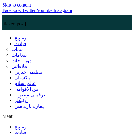
Skip to content
Facebook
Twitter
Youtube
Instagram
[ticker_post]
ہوم پیج
قیادت
بیانات
پیغامات
دورہ جات
ملاقاتیں
تنظیمی خبریں
پاکستان
عالم اسلام
بین الاقوامی
ترقیاتی منصوبے
آرٹیکلز
ہمارے بارے میں
Menu
ہوم پیج
قیادت