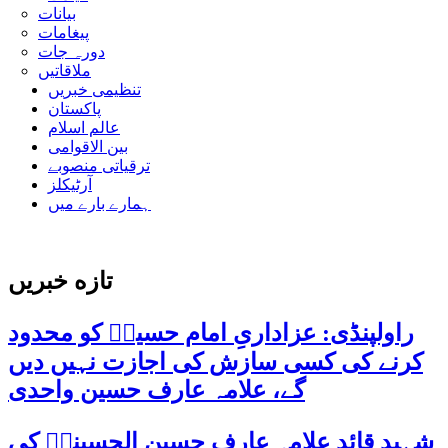
بیانات
پیغامات
دورہ جات
ملاقاتیں
تنظیمی خبریں
پاکستان
عالم اسلام
بین الاقوامی
ترقیاتی منصوبے
آرٹیکلز
ہمارے بارے میں
تازه خبریں
راولپنڈی: عزاداریِ امام حسینؑ کو محدود
کرنے کی کسی سازش کی اجازت نہیں دیں
گے، علامہ عارف حسین واحدی
شہید قائد علامہ عارف حسین الحسینیؒ کی