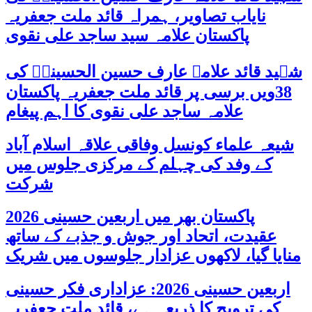
نایاب تصاویر، ہمراہ قائد ملت جعفریہ
پاکستان علامہ سید ساجد علی نقوی
شہید قائد علامہ عارف حسین الحسینیؒ کی
38ویں برسی پر قائد ملت جعفریہ پاکستان
علامہ ساجد علی نقوی کا اہم پیغام
شیعہ علماء کونسل وفاقی علاقہ اسلام آباد
کے وفد کی چہلم کے مرکزی جلوس میں
شرکت
پاکستان بھر میں اربعین حسینی 2026
عقیدت، اتحاد اور جوش و جذبے کے ساتھ
منایا گیا، لاکھوں عزادار جلوسوں میں شریک
اربعین حسینی 2026: عزاداری فکر حسینی
کی ترویج کا ذریعہ ہے، قائد ملت جعفریہ