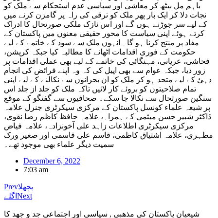
باہم مل بیٹھ کر معاشی اور سیاسی عدم استحکام سے ملک کو
نجات دلا کر ایک بار پھر ملک کو ترقی کی راہ پر گامزن کرنے میں
کے لیے سر جوڑنے ہوں گے اور اس نازک ملکی صورتحال کا ادراک
کرتے ہوئے اپنی سیاست کا محور حقیقی معنوں میں پاکستان کے
مفاد پر منتج کرنا ہو گا۔ انہوں ملک سے سود کے خاتمے کے لیے
حکومت کے فوری اقدامات اٹھانے کا مطالبہ کیا جبکہ کرپشن،
فحاشی، عریانی، مہنگائی کی خاتمے کے لیے بھی عملی اقدامات پر
زور دیا، جبکہ عوام سے بھی اپیل کی کہ وہ اپنے فرائض کی انجام
دہئ کے لیے متحد ہو کر ملک کو ان بحرانوں سے نکالنے کے لیے اپنی
تمام صلاحیتوں کو بروئے کار لائیں تاکہ ملک کو جلد از جلد اس
سنگین صورتحال سے نکالا جا سکے۔ صحافیوں سے گفتگو کے موقع
پر شیعہ علماء کونسل پاکستان کے مرکزی سیکرٹری جنرل علامہ
ڈاکٹر شبیر حسن میثمی کے ہمراہ، علامہ حافظ کاظم رضا نقوی،
مرکزی سیکرٹری اطلاعات زاہد علی آخونزادہ، علامہ فیاض
مطہری، علامہ اشتیاق کاظمی، قاسم علی قاسمی اور صغیر ورک
سمیت دیگر علماء بھی موجود تھے۔
December 6, 2022
7:03 am
پچھلا
Prev
Next
اگلے
شیعیان پاکستان کی مذهبی , سیاسی اور اجتماعی جد و جهد کا