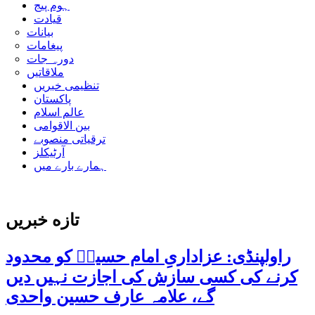
ہوم پیج
قیادت
بیانات
پیغامات
دورہ جات
ملاقاتیں
تنظیمی خبریں
پاکستان
عالم اسلام
بین الاقوامی
ترقیاتی منصوبے
آرٹیکلز
ہمارے بارے میں
تازه خبریں
راولپنڈی: عزاداریِ امام حسینؑ کو محدود
کرنے کی کسی سازش کی اجازت نہیں دیں
گے، علامہ عارف حسین واحدی