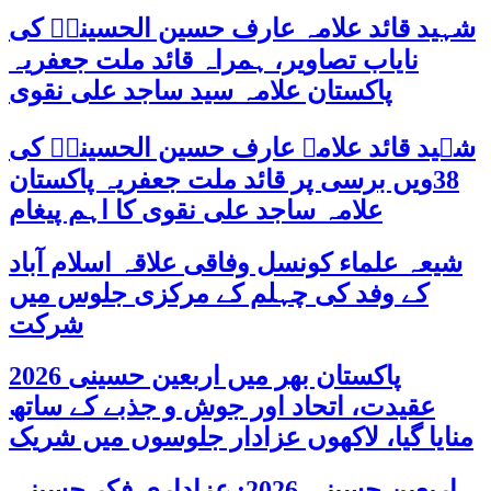
شہید قائد علامہ عارف حسین الحسینیؒ کی
نایاب تصاویر، ہمراہ قائد ملت جعفریہ
پاکستان علامہ سید ساجد علی نقوی
شہید قائد علامہ عارف حسین الحسینیؒ کی
38ویں برسی پر قائد ملت جعفریہ پاکستان
علامہ ساجد علی نقوی کا اہم پیغام
شیعہ علماء کونسل وفاقی علاقہ اسلام آباد
کے وفد کی چہلم کے مرکزی جلوس میں
شرکت
پاکستان بھر میں اربعین حسینی 2026
عقیدت، اتحاد اور جوش و جذبے کے ساتھ
منایا گیا، لاکھوں عزادار جلوسوں میں شریک
اربعین حسینی 2026: عزاداری فکر حسینی