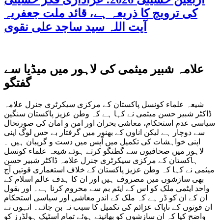
کی ترویج کا ذریعہ ہے، قائد ملت جعفریہ
آیت اللہ سید ساجد علی نقوی
علامہ شبیر میثمی کی لاہور میں میڈیا سے
گفتگو
شیعہ علماء کونسل پاکستان کے مرکزی سیکرٹری جنرل علامہ
ڈاکٹر شبیر حسن میثمی نے کہا ہے کہ وطن عزیز پاکستان سنگین
سیاسی عدم استحکام، معاشی بحران اور امن و امان کی صورتحال
سے دوچار ہے لیکن اناوں کے بھنور میں گرفتار بے حس لوگ اپنی
اپنی خواہشات کی تکمیل میں آپس میں دست و گریبان ہیں ۔
لاہور میں صحافیوں سے گطتگو کرتے ہوئے شیعہ علماء کونسل
ہاکستان کے مرکزی سیکرٹری جنرل علامہ ڈاکٹر شبیر حسن
میثمی نے کہا کہ وطن عزیز پاکستان کے خلاف استعماری قوتیں آج
بھی سازشوں میں مصروف ہیں اور ان کا ہدف عالم اسلام کے
واحد ایٹمی ملک کو اس کے ایٹم بم سے محروم کرنا ہے۔ اور بقول
ان کے ان کو ڈر ہے کہ ملک کے اندر معاشی اور سیاسی استحکام
ان قوتوں کے ناپاک عزائم کی تکمیل کا سبب نہ بن جائے۔ انہوں نے
واضح کیا کہ ان سازشوں کو بھانپتے ہوئے تمام اسٹیک ہولڈرز کو