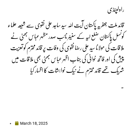
راولپنڈی
قائد ملت جعفریہ پاکستان آیت اللہ سید ساجد علی نقوی سے شیعہ علماء
کونسل پاکستان ضلع لیہ کے سنیئر نائب صدر مظہر عباس بھٹی نے
ملاقات کی مولانا سید علی رضا نقوی کی وفات پر قائد محترم کو تعزیت
پیش کی اور فاتحہ خوانی کی جناب اظہر عباس بھٹی بھی ملاقات میں
شریک تھے قائد محترم نے نیک خواہشات کا اظہار کیا
۔
March 18, 2025