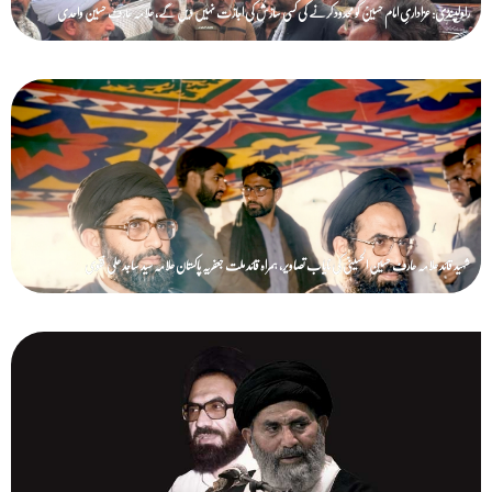
راولپنڈی: عزاداریِ امام حسینؑ کو محدود کرنے کی کسی سازش کی اجازت نہیں دیں گے، علامہ عارف حسین واحدی
شہید قائد علامہ عارف حسین الحسینیؒ کی نایاب تصاویر، ہمراہ قائد ملت جعفریہ پاکستان علامہ سید ساجد علی نقوی