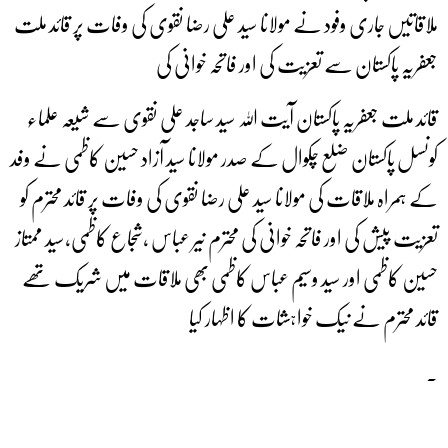
ملاقاتیں جاری وفود نے مولانا سید علی رضا نقوی کی وفات پر قائد ملت
جعفریہ پاکستان سے تعزیت کی اور فاتحہ خوانی کی
قائد ملت جعفریہ پاکستان آیت اللہ سید ساجد علی نقوی سے شیعہ علماء
کونسل پاکستان ضلع چکوال کے صدر مولانا سید آزاد حسین کاظمی نے وفد
کے ہمراہ ملاقات کی مولانا سید علی رضا نقوی کی وفات پر قائد محترم کو
تعزیت پیش کی اور فاتحہ خوانی کی محترم نیر عباس ،شجاع کاظمی،سید ممتاز
حسین کاظمی اور سید وسیم عباس کاظمی بھی ملاقات میں شریک تھے
قائد محترم نے نیک خواہشات کا اظہار کیا
۔