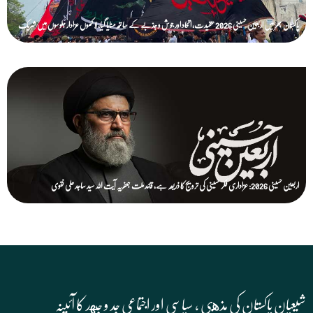
پاکستان بھر میں اربعین حسینی 2026 عقیدت، اتحاد اور جوش و جذبے کے ساتھ منایا گیا، لاکھوں عزادار جلوسوں میں شریک
اربعین حسینی 2026: عزاداری فکر حسینی کی ترویج کا ذریعہ ہے، قائد ملت جعفریہ آیت اللہ سید ساجد علی نقوی
شیعیان پاکستان کی مذهبی , سیاسی اور اجتماعی جد و جهد کا آئینہ