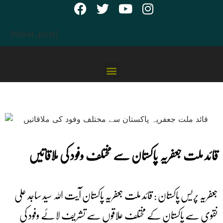
[ticker_post]
قائد ملت جعفریہ پاکستان سے مختلف وفود کی ملاقاتیں
جعفریہ پریس پاکستان : قائد ملت جعفریہ پاکستان آیت اللہ سید ساجد علی
نقوی سے پاکستان کے مختلف علاقوں سے تشریف لائے وفود کی