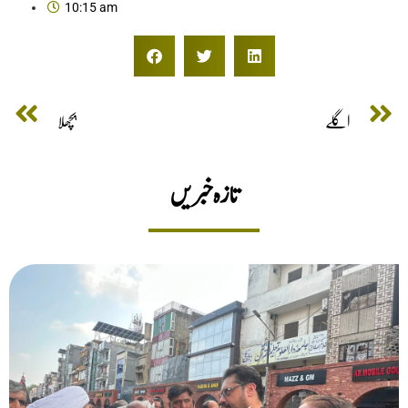
10:15 am
اگلے
پچھلا
تازه خبریں