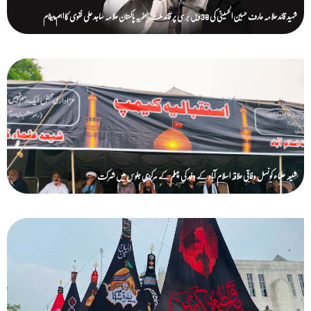
شہید قائد علامہ عارف حسین الحسینیؒ کی 38ویں برسی پر قائد ملت جعفریہ پاکستان علامہ ساجد علی نقوی کا اہم پیغام
شیعہ علماء کونسل وفاقی علاقہ اسلام آباد کے وفد کی چہلم کے مرکزی جلوس میں شرکت