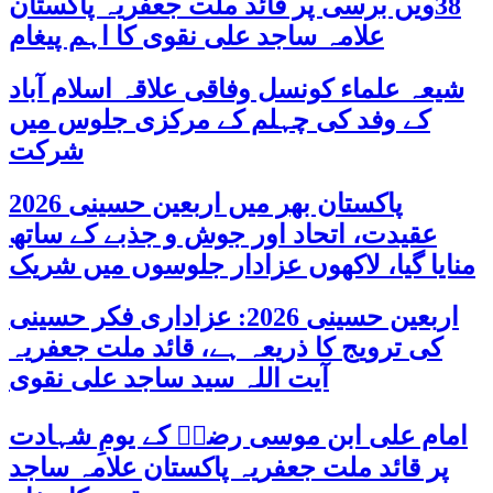
38ویں برسی پر قائد ملت جعفریہ پاکستان
علامہ ساجد علی نقوی کا اہم پیغام
شیعہ علماء کونسل وفاقی علاقہ اسلام آباد
کے وفد کی چہلم کے مرکزی جلوس میں
شرکت
پاکستان بھر میں اربعین حسینی 2026
عقیدت، اتحاد اور جوش و جذبے کے ساتھ
منایا گیا، لاکھوں عزادار جلوسوں میں شریک
اربعین حسینی 2026: عزاداری فکر حسینی
کی ترویج کا ذریعہ ہے، قائد ملت جعفریہ
آیت اللہ سید ساجد علی نقوی
امام علی ابن موسی رضاؑ کے یومِ شہادت
پر قائد ملت جعفریہ پاکستان علامہ ساجد