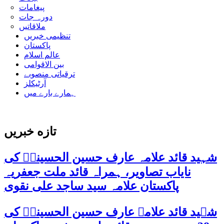
پیغامات
دورہ جات
ملاقاتیں
تنظیمی خبریں
پاکستان
عالم اسلام
بین الاقوامی
ترقیاتی منصوبے
آرٹیکلز
ہمارے بارے میں
تازه خبریں
شہید قائد علامہ عارف حسین الحسینیؒ کی
نایاب تصاویر، ہمراہ قائد ملت جعفریہ
پاکستان علامہ سید ساجد علی نقوی
شہید قائد علامہ عارف حسین الحسینیؒ کی