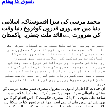
نقوی کا پیغام،
محمد مرسی کی سزا افسوسناک، اسلامی
دنیا میں جمہوری قدروں کوفروغ دنیا وقت
کی ضرورت ہے،قائد ملت جعفریہ پاکستان
جعفریہ پریس – قائد ملت جعفریہ پاکستان حضرت آیت
اللہ علامہ سید ساجد علی نقوی کا مصر کے معزول صدر
محمد مرسی کو سزائے موت سنائے جانے پرافسوس کا
اظہارکرتے ہوئے کہا کہ اسلامی دنیا میں جمہوری
روایات کو مضبوط اور برداشت کو فروغ دنیا وقت کی
ضرورت ہے، موجودہ مصری حکومت کے فیصلے کو کسی نے
خوش آئند قرار نہیں دیا، اسی عدم برداشت کے باعث
مسلم دنیا میں کمزوریاں جنم لے رہی ہیں جن سے مسلم
دشمن قوتیں مضبوط ہورہی ہیں اور فائدہ اٹھارہی
ہیں-
ان خیالات کا اظہار انہوں نے معزول مصری صدر محمد مرسی کو
سنائی جانیوالی سزائے موت پرتبصرہ کرتے ہوئے کیا۔علامہ سید
ساجد علی نقوی نے کہا کہ مصری حکومت کے اس اقدام کو کہیں
بھی پذیرائی نہیں ملی نہ ہی اسے اچھا اقدام تصور کیا جا سکتا ہے
بلکہ یہ فیصلہ عدم برداشت اور مخالف سوچ رکھنے والوں کو دبانے