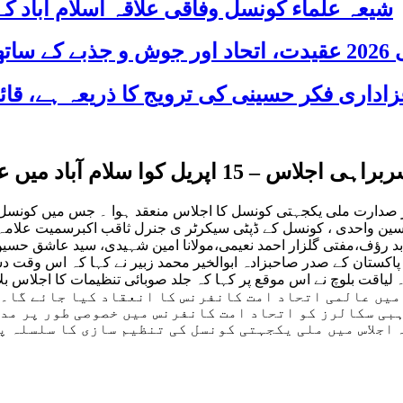
شیعہ علماء کونسل وفاقی علاقہ اسلام آباد
 شریک
لمی اتحاد امت کانفرنس کا انعقاد کیا جائے گا
 زیر صدارت ملی یکجہتی کونسل کا اجلاس منعقد ہوا ۔ جس میں کونس
 واحدی ، کونسل کے ڈپٹی سیکرٹر ی جنرل ثاقب اکبرسمیت علامہ سید
بد رؤف،مفتی گلزار احمد نعیمی،مولانا امین شہیدی، سید عاشق حسین
اکستان کے صدر صاحبزادہ ابوالخیر محمد زبیر نے کہا کہ اس وقت د
لیاقت بلوچ نے اس موقع پر کہا کہ جلد صوبائی تنظیمات کا اجلاس بل
ا گیا کہ 15 اپریل کوا سلام آباد میں عالمی اتحاد امت کانفرنس کا انعقاد
ی سکالرز کو اتحاد امت کانفرنس میں خصوصی طور پر مدع
اجلاس میں ملی یکجہتی کونسل کی تنظیم سازی کا سلسلہ پو