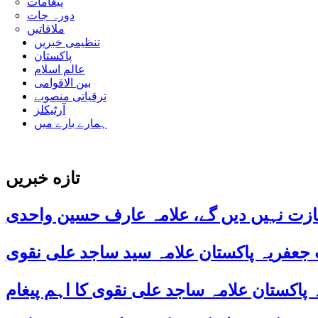
پیغامات
دورہ جات
ملاقاتیں
تنظیمی خبریں
پاکستان
عالم اسلام
بین الاقوامی
ترقیاتی منصوبے
آرٹیکلز
ہمارے بارے میں
تازه خبریں
ازت نہیں دیں گے، علامہ عارف حسین واحدی
 جعفریہ پاکستان علامہ سید ساجد علی نقوی