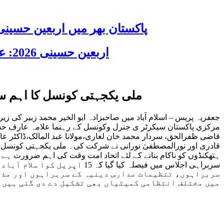
پاکستان بھر میں اربعین حسینی 2026 عقیدت، اتحاد اور جوش و جذبے کے ساتھ منایا گیا، لاکھوں عزادار جلوسوں میں
اربعین حسینی 2026: عزاداری فکر حسینی کی ترویج کا ذریعہ ہے، قائد ملت جعفریہ آیت اللہ سید ساجد علی نقوی
ملی یکجہتی کونسل کا اہم سربراہی اجلاس – 15 اپریل کوا سلام آباد میں عا
جعفریہ پریس – اسلام آباد میں صاحبزادہ ابو الخیر محمد زبیر کی
مرکزی پاکستان سیکرٹر ی جنرل وکونسل کے رہنما علامہ عارف حسین
قاضی ظفرالحق، سردار محمد خان لغاری،مولانا عبد المالک،ڈاکٹر عا
قادری اور نورالمصطفیٰ نورانی نے شرکت کی۔ ملی یکجہتی کونسل پ
ہتھکنڈوں کو ناکام بنانے کے لئے اتحاد امت وقت کی اہم ضرورت ہے۔ 
سربراہی اجلاس میں فیصلہ کی
سربراہوں، تنظیمات مدارس دینیہ کے سربراہوں اور مذہب
میں مختلف انتظامی کمیٹیاں بھی تشکیل دے دی گئی ہیں۔ 