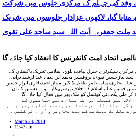
 کے وفد کی چہلم کے مرکزی جلوس میں شرکت
ل مرکزی سیکرٹری جنرل لیاقت بلوچ، اسلامی تحریک پاکستان کے
 نیازحسین نقوی، پروفیسر محمد ابراہیم ، عبدالرشید ترابی،
 شاہ بخاری،میاں عامر طفیل،ڈاکٹر امتیاز احمد،قاری ابرار حسین
شمن قوتیں عالم اسلام کے خلاف برسرپیکار ہیں۔ دشمن کے ان
ا کر ملی یکجہتی کونسل کو ملک بھر میں فعال کیا جائے گا۔
 کیا جائے گا۔ اجلاس میں فیصلہ ہوا کہ تمام دینی جماعتوں کے
و کیا جائے گا۔ اس سلسلہ میں محمد اسلم کی سربراہی
رے ملک تک پھیلانے کے لئے تجاویر و آراء لی گئیں ۔
March 24, 2014
11:47 am