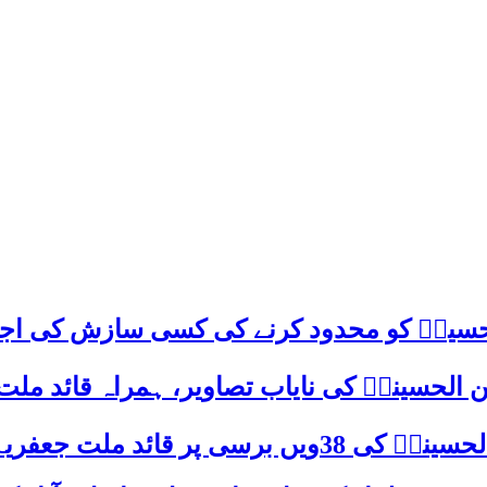
م حسینؑ کو محدود کرنے کی کسی سازش کی اج
 الحسینیؒ کی نایاب تصاویر، ہمراہ قائد ملت
علامہ ساجد علی نقوی کا اہم پیغام