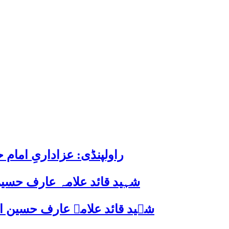
راولپنڈی: عزاداریِ اما
شہید قائد علامہ عارف حسین
شہید قائد علامہ عارف حسین الحسینیؒ کی 38ویں برسی پر قائد ملت جعفریہ پاکستان 