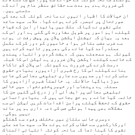
کی ضرورت ہے، ہم مدت سے حقائق منظر عام پر آنے کے
متمنی ہیں۔
ان خیالات کا اظہار انہوں نے سانحہ کوئٹہ کے بعد کی
صورتحال پر تبصرہ کرتے ہوئے کیا۔ علامہ سید ساجد
علی نقوی نے کہاکہ ملک میں پائیدار امن کے قیام
کیلئے اہم امور پر طویل مشاورت کی گئی ہے اور اس کے
بعد یہ بیان کہ نیشنل ایکشن پلان پر پیش رفت نہ ہونے
سے ضرب عضب متاثر ہوا ، خامیوں کو دور کرکے مکمل
عملدرآمد کیا جائے ،کی بھرپور تائید کرتے ہیں
کیونکہ ہم سمجھتے ہیں کہ دہشت گردی و انتہاء پسندی
کے خاتمے کیلئے ایکشن پلان ضروری ہے لیکن اس کا قبلہ
درست کرنے کی ضرورت ہے کیونکہ اس پلان کو ناکام
بنانے کیلئے اس کا رخ شہری آزادیوں، بنیادی حقوق
سلب کرنے اور صدیوں سے جاری تبلیغی مجالس کی جانب
موڑ دیاگیا حالانکہ یہ خالصتاً شہری آزادیوں کا
مسئلہ ہے ،پنجاب اور خیبرپختونخواہ میں خالص
تبلیغی مجالس پر ایف آئی آر ز درج کی گئیں جن کا
خاتمہ کیا جائے ، ہم حق بجانب ہیں کہ بنیادی انسانی
حقوق کے تحفظ کیلئے پرامن اقدامات کریں لیکن اس سے
مشکلات بھی پیدا ہونگی جس کی ذمہ داری ہم پر عائد
نہیں ہوگی۔
دوسری جانب ملتان میں مختلف وفود سے گفتگو
اورکارکنوں سے خطاب کرتے ہوئے علامہ سید ساجد علی
نقوی کا کہنا تھا کہ سانحہ کوئٹہ انتہائی المناک