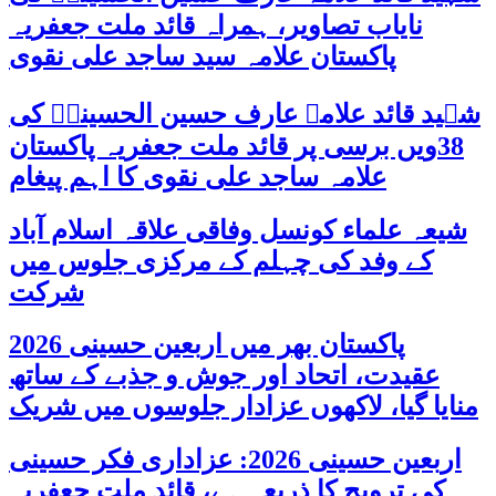
نایاب تصاویر، ہمراہ قائد ملت جعفریہ
پاکستان علامہ سید ساجد علی نقوی
شہید قائد علامہ عارف حسین الحسینیؒ کی
38ویں برسی پر قائد ملت جعفریہ پاکستان
علامہ ساجد علی نقوی کا اہم پیغام
شیعہ علماء کونسل وفاقی علاقہ اسلام آباد
کے وفد کی چہلم کے مرکزی جلوس میں
شرکت
پاکستان بھر میں اربعین حسینی 2026
عقیدت، اتحاد اور جوش و جذبے کے ساتھ
منایا گیا، لاکھوں عزادار جلوسوں میں شریک
اربعین حسینی 2026: عزاداری فکر حسینی
کی ترویج کا ذریعہ ہے، قائد ملت جعفریہ