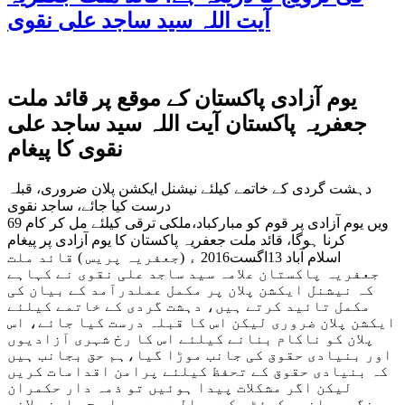
آیت اللہ سید ساجد علی نقوی
یوم آزادی پاکستان کے موقع پر قائد ملت
جعفریہ پاکستان آیت اللہ سید ساجد علی
نقوی کا پیغام
دہشت گردی کے خاتمے کیلئے نیشنل ایکشن پلان ضروری، قبلہ
درست کیا جائے، ساجد نقوی
69 ویں یوم آزادی پر قوم کو مبارکباد،ملکی ترقی کیلئے مل کر کام
کرنا ہوگا، قائد ملت جعفریہ پاکستان کا یوم آزادی پر پیغام
اسلام آباد 13اگست2016 ء (جعفریہ پریس ) قائد ملت
جعفریہ پاکستان علامہ سید ساجد علی نقوی نے کہاہے
کہ نیشنل ایکشن پلان پر مکمل عملدرآمد کے بیان کی
مکمل تائید کرتے ہیں، دہشت گردی کے خاتمے کیلئے
ایکشن پلان ضروری لیکن اس کا قبلہ درست کیا جائے، اس
پلان کو ناکام بنانے کیلئے اس کا رخ شہری آزادیوں
اور بنیادی حقوق کی جانب موڑا گیا،ہم حق بجانب ہیں
کہ بنیادی حقوق کے تحفظ کیلئے پرامن اقدامات کریں
لیکن اگر مشکلات پیدا ہوئیں تو ذمہ دار حکمران
ہونگے، سانحہ کوئٹہ کے حوالے سے پورا سچ سامنے لانے