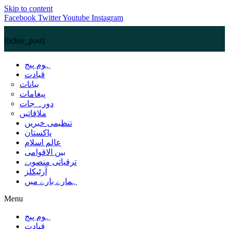
Skip to content
Facebook
Twitter
Youtube
Instagram
[ticker_post]
ہوم پیج
قیادت
بیانات
پیغامات
دورہ جات
ملاقاتیں
تنظیمی خبریں
پاکستان
عالم اسلام
بین الاقوامی
ترقیاتی منصوبے
آرٹیکلز
ہمارے بارے میں
Menu
ہوم پیج
قیادت