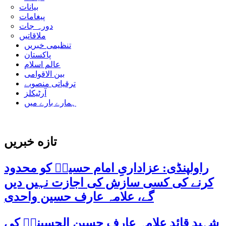
بیانات
پیغامات
دورہ جات
ملاقاتیں
تنظیمی خبریں
پاکستان
عالم اسلام
بین الاقوامی
ترقیاتی منصوبے
آرٹیکلز
ہمارے بارے میں
تازه خبریں
راولپنڈی: عزاداریِ امام حسینؑ کو محدود
کرنے کی کسی سازش کی اجازت نہیں دیں
گے، علامہ عارف حسین واحدی
شہید قائد علامہ عارف حسین الحسینیؒ کی