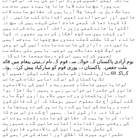
سانحہ لیکن افسوس ضرورت اس امر کی ہے کہ اس حوالے
سے پورا سچ سامنے لایا جانا چاہیے ، میں مدت سے
ببانگ دہل یہ کہتا چلا آرہاہوں کہ حقائق سامنے لائے
جائیں اور اس حوالے سے ٹھوس اقدامات کئے جائیں ۔ ان
کا کہنا تھا کہ کبھی خادم اعلیٰ کہتے ہیں کہ سچ نہ
اگلوایا جائے کبھی وزیر داخلہ آدھی بات کرتے ہیں
اور کہتے ہیں سب کچھ آشکار کرنے پر مجبور نہ کیا
جائے ، اس کا مطلب کھلے بندوں سچ چھپانا ہے،جب ایسی
باتیں ذمہ داران کی جانب سے سامنے آئیں گی تو پھر
جو لوگ کچھ معاملات پر توجیہ باہمی ملی بھگت سے
تعبیر کرتے ہیں اس کو درست سمجھا جائے گا ۔
یوم آزادی پاکستان کے حوالے سے قوم کے نام تہنیتی پیغام میں قائد
ملت جعفریہ پاکستان نے پوری قوم کو مبارکباد پیش کرتے ہوئے
کہاکہ69 سال پاکستان کو مکمل ہوگئے لیکن افسوس آج
تک پاکستان کو اس کے اساسی نکات کی جانب
لوٹایانہیں جاسکا، جمہوریت ، آئین کی بالادستی،
قانون کی حکمرانی خواب ہی رہی ، ہمیں ایک اجڑا ہوا
تباہ حال پاکستان ورثے میں ملا، ہزاروں لوگ مارے
گئے لیکن آج تک معلوم نہیں ہوسکا کہ ان کے قاتل کون
تھے ، ریاست کو تباہی کے دہانے پر کس نے پہنچایا ،
اس کا ذمہ دار کون تھا۔ ہمیں آج کے دن اس عزم کا
اعادہ کرنا چاہیے کہ حقائق کو سامنے رکھتے ہوئے اس
کی روشنی میں اقدامات اٹھائے جائیں گے ، جمہوریت
کی مکمل بحالی، آئین کی بالادستی، قانون کی
حکمرانی، میرٹ کا اطلاق اور انصاف کی فراہمی کو