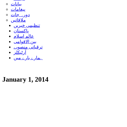
بیانات
پیغامات
دورہ جات
ملاقاتیں
تنظیمی خبریں
پاکستان
عالم اسلام
بین الاقوامی
ترقیاتی منصوبے
آرٹیکلز
ہمارے بارے میں
January 1, 2014