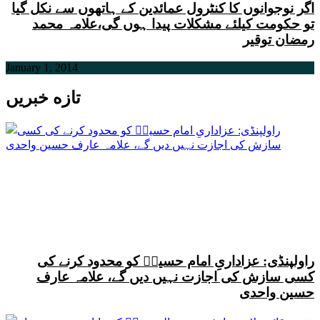
اگر نوجوانوں کا کنٹرول عمائدین کے ہاتھوں سے نکل گیا
تو حکومت کیلئے مشکلات پیدا ہوں گی،علامہ محمد
رمضان توقیر
January 1, 2014
تازه خبریں
راولپنڈی: عزاداریِ امام حسینؑ کو محدود کرنے کی
کسی سازش کی اجازت نہیں دیں گے، علامہ عارف
حسین واحدی