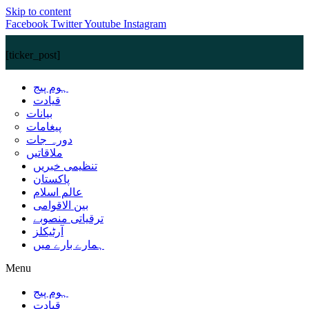
Skip to content
Facebook
Twitter
Youtube
Instagram
[ticker_post]
ہوم پیج
قیادت
بیانات
پیغامات
دورہ جات
ملاقاتیں
تنظیمی خبریں
پاکستان
عالم اسلام
بین الاقوامی
ترقیاتی منصوبے
آرٹیکلز
ہمارے بارے میں
Menu
ہوم پیج
قیادت