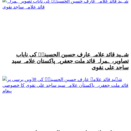
شہید قائد علامہ عارف حسین الحسینیؒ کی نایاب
تصاویر، ہمراہ قائد ملت جعفریہ پاکستان علامہ سید
ساجد علی نقوی