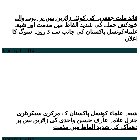
قائد ملت جعفریہ کی کوئٹہ زائرین بس پر ہونے والے
خودکش حملے کی شدید الفاظ میں مذمت اور شیعہ
علماءکونسل پاکستان کی جانب سے 3 روزہ سوگ کا
اعلان
January 1, 2014
شیعہ علماء کونسل پاکستان کے مرکزی سیکریٹری
جنرل علامہ عارف حسین واحدی کی زائرین بس پر
دھماکے کی شدید الفاظ میں مذمت
January 1, 2014