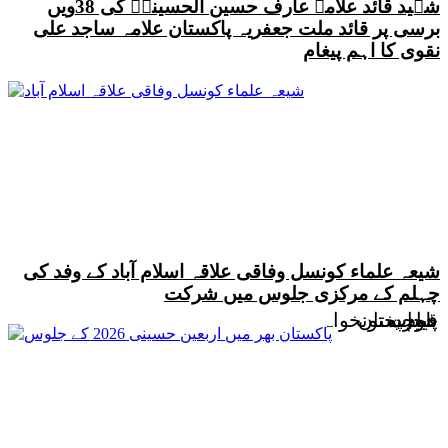
شہید قائد علامہ عارف حسین الحسینیؒ کی 38ویں
برسی پر قائد ملت جعفریہ پاکستان علامہ ساجد علی
نقوی کا اہم پیغام
شیعہ علماء کونسل وفاقی علاقہ اسلام آباد کے وفد کی
چہلم کے مرکزی جلوس میں شرکت
قیادت
پنجاب
بلوچستان
خیبرپختونخواہ