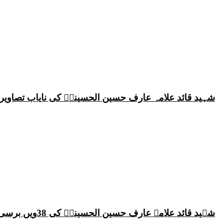
شہید قائد علامہ عارف حسین الحسینیؒ کی نایاب تصاویر،
شہید قائد علامہ عارف حسین الحسینیؒ کی 38ویں برسی پر قائد ملت جعفریہ پاکستان علامہ ساجد علی نقوی کا اہم پیغام