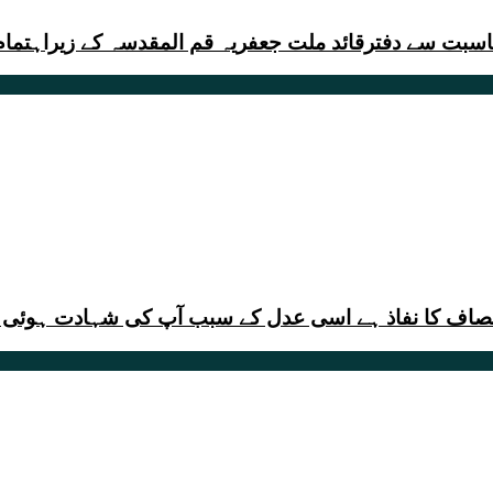
سبت سے دفترقائد ملت جعفریہ قم المقدسہ کے زیراہتمام 
 انصاف کا نفاذ ہے اسی عدل کے سبب آپ کی شہادت ہوئی ‘