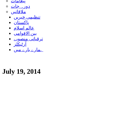
پیغامات
دورہ جات
ملاقاتیں
تنظیمی خبریں
پاکستان
عالم اسلام
بین الاقوامی
ترقیاتی منصوبے
آرٹیکلز
ہمارے بارے میں
July 19, 2014