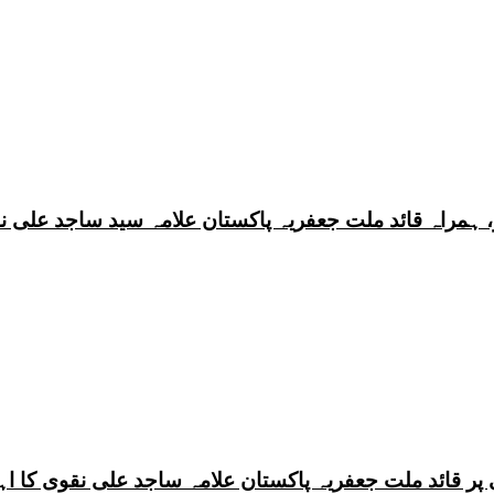
 ہمراہ قائد ملت جعفریہ پاکستان علامہ سید ساجد علی ن