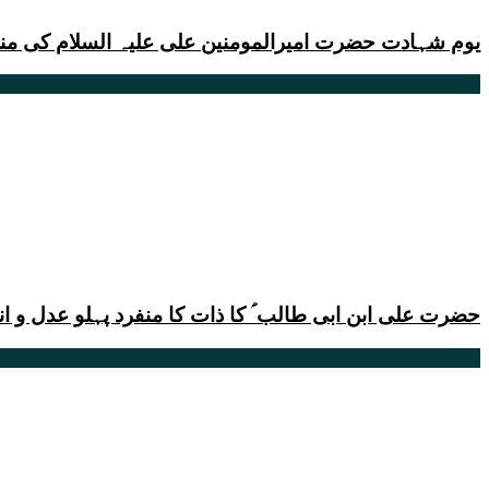
یوم شہادت حضرت امیرالمومنین علی علیہ السلام کی منا
حضرت علی ابن ابی طالب ؑ کا ذات کا منفرد پہلو عدل و