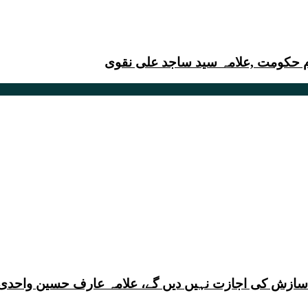
م حکومت ,علامہ سید ساجد علی نقوی
ی سازش کی اجازت نہیں دیں گے، علامہ عارف حسین واحدی