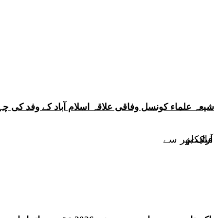
شیعہ علماء کونسل وفاقی علاقہ اسلام آباد کے وفد کی
قیادت
آرٹیکلز
ملک بھر سے