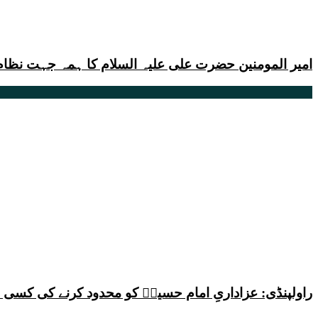
امیر المومنین حضرت علی علیہ السلام کا ہمہ جہت نظا
راولپنڈی: عزاداریِ امام حسینؑ کو محدود کرنے کی کس