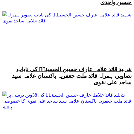
حسین واحدی
شہید قائد علامہ عارف حسین الحسینیؒ کی نایاب
تصاویر، ہمراہ قائد ملت جعفریہ پاکستان علامہ سید
ساجد علی نقوی