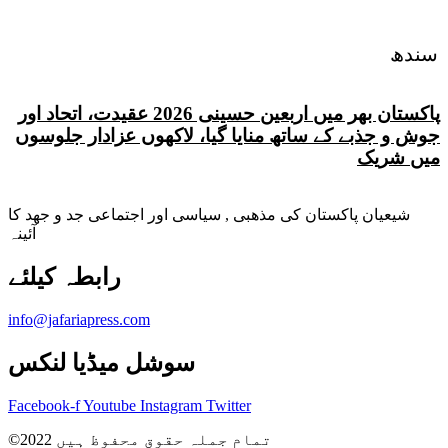
سندھ
پاکستان بھر میں اربعین حسینی 2026 عقیدت، اتحاد اور
جوش و جذبے کے ساتھ منایا گیا، لاکھوں عزادار جلوسوں
میں شریک
شیعیان پاکستان کی مذهبی , سیاسی اور اجتماعی جد و جهد کا
آئینہ
info@jafariapress.com​
سوشل میڈیا لنکس
Facebook-f
Youtube
Instagram
Twitter
©2022 تمام جملہ حقوق محفوظ ہیں