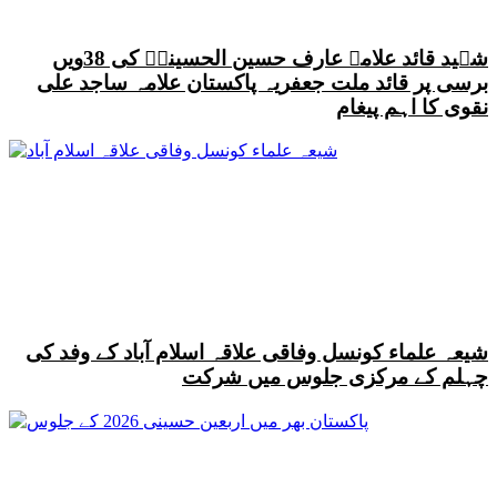
شہید قائد علامہ عارف حسین الحسینیؒ کی 38ویں
برسی پر قائد ملت جعفریہ پاکستان علامہ ساجد علی
نقوی کا اہم پیغام
شیعہ علماء کونسل وفاقی علاقہ اسلام آباد کے وفد کی
چہلم کے مرکزی جلوس میں شرکت