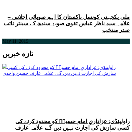
ملی یکجہتی کونسل پاکستان کا اہم صوبائی اجلاس –
علامہ سید ناظر عباس تقوی صوبۂ سندھ کے سینئر نائب
صدر منتخب
May 11, 2015
تازه خبریں
راولپنڈی: عزاداریِ امام حسینؑ کو محدود کرنے کی
کسی سازش کی اجازت نہیں دیں گے، علامہ عارف