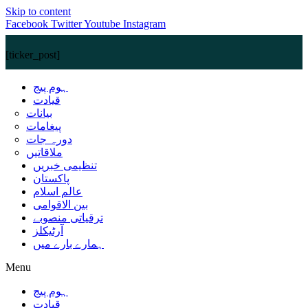
Skip to content
Facebook
Twitter
Youtube
Instagram
[ticker_post]
ہوم پیج
قیادت
بیانات
پیغامات
دورہ جات
ملاقاتیں
تنظیمی خبریں
پاکستان
عالم اسلام
بین الاقوامی
ترقیاتی منصوبے
آرٹیکلز
ہمارے بارے میں
Menu
ہوم پیج
قیادت