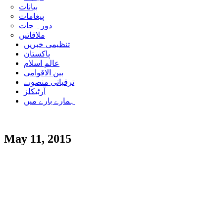
بیانات
پیغامات
دورہ جات
ملاقاتیں
تنظیمی خبریں
پاکستان
عالم اسلام
بین الاقوامی
ترقیاتی منصوبے
آرٹیکلز
ہمارے بارے میں
May 11, 2015