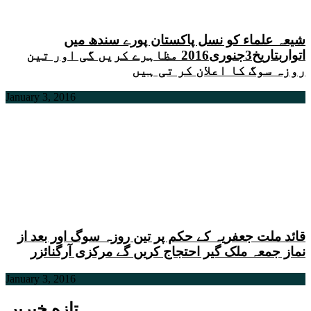
شیعہ علماء کو نسل پاکستان پورے سندھ میں
اتواربتاریخ3جنوری2016 مظاہرے کریں گی اور تین
روزہ سوگ کا اعلان کر تی ہیں
January 3, 2016
قائد ملت جعفریہ کے حکم پر تین روزہ سوگ اور بعد از
نماز جمعہ ملک گیر احتجاج کریں گے مرکزی آرگنائزر
January 3, 2016
تازه خبریں