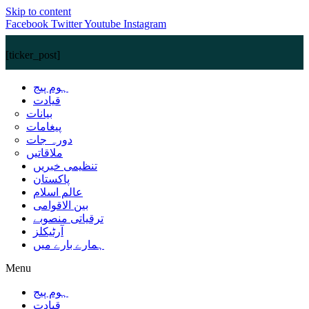
Skip to content
Facebook
Twitter
Youtube
Instagram
[ticker_post]
ہوم پیج
قیادت
بیانات
پیغامات
دورہ جات
ملاقاتیں
تنظیمی خبریں
پاکستان
عالم اسلام
بین الاقوامی
ترقیاتی منصوبے
آرٹیکلز
ہمارے بارے میں
Menu
ہوم پیج
قیادت