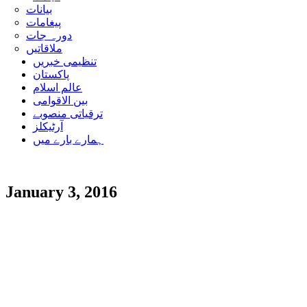
بیانات
پیغامات
دورہ جات
ملاقاتیں
تنظیمی خبریں
پاکستان
عالم اسلام
بین الاقوامی
ترقیاتی منصوبے
آرٹیکلز
ہمارے بارے میں
January 3, 2016