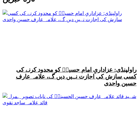
راولپنڈی: عزاداریِ امام حسینؑ کو محدود کرنے کی
کسی سازش کی اجازت نہیں دیں گے، علامہ عارف
حسین واحدی