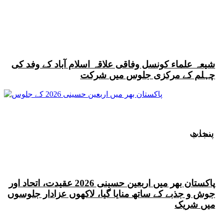
شیعہ علماء کونسل وفاقی علاقہ اسلام آباد کے وفد کی
چہلم کے مرکزی جلوس میں شرکت
سندھ
پنجاب
پاکستان بھر میں اربعین حسینی 2026 عقیدت، اتحاد اور
جوش و جذبے کے ساتھ منایا گیا، لاکھوں عزادار جلوسوں
میں شریک